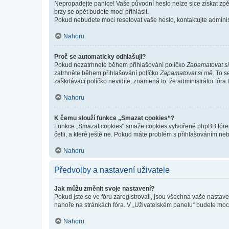
Nepropadejte panice! Vaše původní heslo nelze sice získat zpě
brzy se opět budete moci přihlásit.
Pokud nebudete moci resetovat vaše heslo, kontaktujte administ
Nahoru
Proč se automaticky odhlašuji?
Pokud nezatrhnete během přihlašování políčko
Zapamatovat s
zatrhněte během přihlašování políčko
Zapamatovat si mě
. To 
zaškrtávací políčko nevidíte, znamená to, že administrátor fóra 
Nahoru
K čemu slouží funkce „Smazat cookies“?
Funkce „Smazat cookies“ smaže cookies vytvořené phpBB fórem, 
četli, a které ještě ne. Pokud máte problém s přihlašováním 
Nahoru
Předvolby a nastavení uživatele
Jak můžu změnit svoje nastavení?
Pokud jste se ve fóru zaregistrovali, jsou všechna vaše nastav
nahoře na stránkách fóra. V „Uživatelském panelu“ budete moc
Nahoru