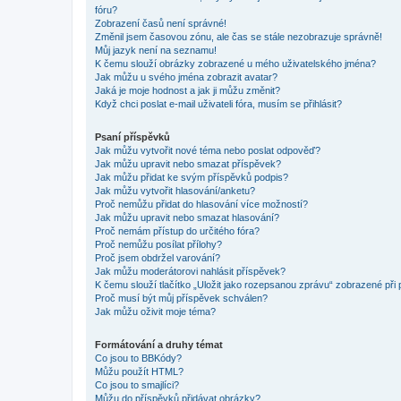
fóru?
Zobrazení časů není správné!
Změnil jsem časovou zónu, ale čas se stále nezobrazuje správně!
Můj jazyk není na seznamu!
K čemu slouží obrázky zobrazené u mého uživatelského jména?
Jak můžu u svého jména zobrazit avatar?
Jaká je moje hodnost a jak ji můžu změnit?
Když chci poslat e-mail uživateli fóra, musím se přihlásit?
Psaní příspěvků
Jak můžu vytvořit nové téma nebo poslat odpověď?
Jak můžu upravit nebo smazat příspěvek?
Jak můžu přidat ke svým příspěvků podpis?
Jak můžu vytvořit hlasování/anketu?
Proč nemůžu přidat do hlasování více možností?
Jak můžu upravit nebo smazat hlasování?
Proč nemám přístup do určitého fóra?
Proč nemůžu posílat přílohy?
Proč jsem obdržel varování?
Jak můžu moderátorovi nahlásit příspěvek?
K čemu slouží tlačítko „Uložit jako rozepsanou zprávu“ zobrazené při
Proč musí být můj příspěvek schválen?
Jak můžu oživit moje téma?
Formátování a druhy témat
Co jsou to BBKódy?
Můžu použít HTML?
Co jsou to smajlíci?
Můžu do příspěvků přidávat obrázky?