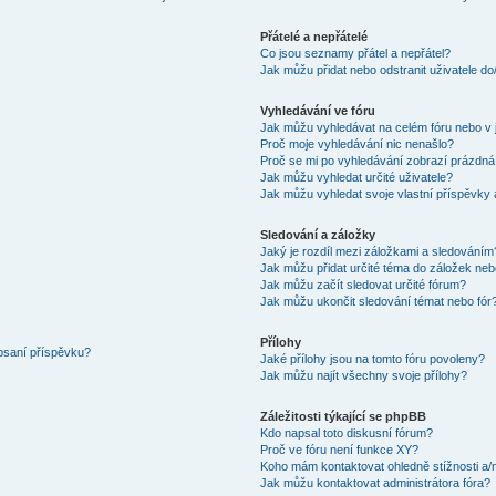
Přátelé a nepřátelé
Co jsou seznamy přátel a nepřátel?
Jak můžu přidat nebo odstranit uživatele d
Vyhledávání ve fóru
Jak můžu vyhledávat na celém fóru nebo v 
Proč moje vyhledávání nic nenašlo?
Proč se mi po vyhledávání zobrazí prázdná
Jak můžu vyhledat určité uživatele?
Jak můžu vyhledat svoje vlastní příspěvky
Sledování a záložky
Jaký je rozdíl mezi záložkami a sledováním
Jak můžu přidat určité téma do záložek neb
Jak můžu začít sledovat určité fórum?
Jak můžu ukončit sledování témat nebo fór
Přílohy
 psaní příspěvku?
Jaké přílohy jsou na tomto fóru povoleny?
Jak můžu najít všechny svoje přílohy?
Záležitosti týkající se phpBB
Kdo napsal toto diskusní fórum?
Proč ve fóru není funkce XY?
Koho mám kontaktovat ohledně stížnosti a/ne
Jak můžu kontaktovat administrátora fóra?