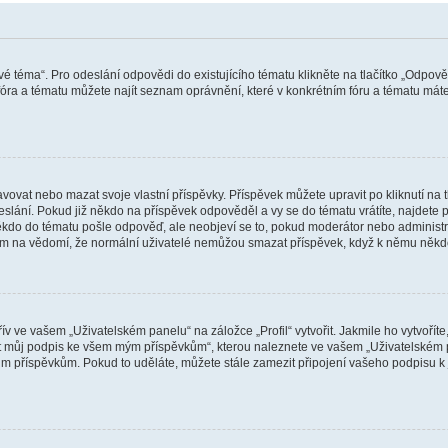
vé téma“. Pro odeslání odpovědi do existujícího tématu klikněte na tlačítko „Odpově
ra a tématu můžete najít seznam oprávnění, které v konkrétním fóru a tématu máte.
vat nebo mazat svoje vlastní příspěvky. Příspěvek můžete upravit po kliknutí na tla
ání. Pokud již někdo na příspěvek odpověděl a vy se do tématu vrátíte, najdete pod
ěkdo do tématu pošle odpověď, ale neobjeví se to, pokud moderátor nebo administr
osím na vědomí, že normální uživatelé nemůžou smazat příspěvek, když k němu něk
v ve vašem „Uživatelském panelu“ na záložce „Profil“ vytvořit. Jakmile ho vytvořít
jit můj podpis ke všem mým příspěvkům“, kterou naleznete ve vašem „Uživatelském p
im příspěvkům. Pokud to uděláte, můžete stále zamezit připojení vašeho podpisu k