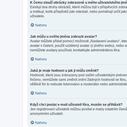
K čemu slouží obrázky zobrazené u mého uživatelského jm
Existují dva druhy obrázků, které můžou být v příspěvcích zobr
a indikují, kolik příspěvků jste odeslali, nebo pomáhají určit 
uživatele.
Nahoru
Jak můžu u svého jména zobrazit avatar?
Avatar můžete přidat pomocí možnosti „Nastavení avataru“, kter
avatar v Galerii, použít vzdálený avatar (z jiného webu), nebo a
nemůžete avatary používat, kontaktujte administrátora fóra.
Nahoru
Jaká je moje hodnost a jak ji můžu změnit?
Hodnosti, které jsou zobrazeny pod vaším uživatelským jménem, i
řečeno, nemůžete sami změnit znění žádných hodností ve fóru, 
většině fór to nebude tolerováno a moderátor nebo administrát
Nahoru
Když chci poslat e-mail uživateli fóra, musím se přihlásit?
Jen registrovaní uživatelé můžou posílat e-maily ostatním členů
anonymními uživateli.
Nahoru