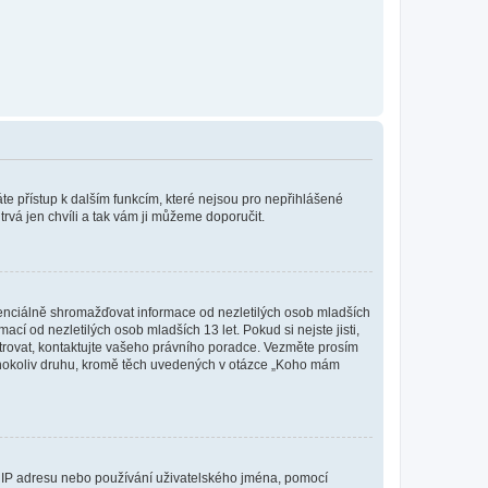
káte přístup k dalším funkcím, které nejsou pro nepřihlášené
trvá jen chvíli a tak vám ji můžeme doporučit.
enciálně shromažďovat informace od nezletilých osob mladších
í od nezletilých osob mladších 13 let. Pokud si nejste jisti,
istrovat, kontaktujte vašeho právního poradce. Vezměte prosím
kéhokoliv druhu, kromě těch uvedených v otázce „Koho mám
ši IP adresu nebo používání uživatelského jména, pomocí