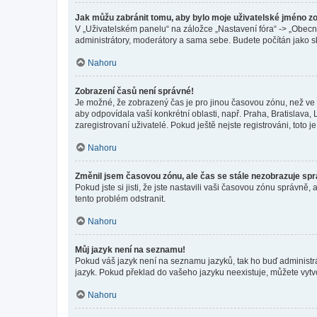
Jak můžu zabránit tomu, aby bylo moje uživatelské jméno z
V „Uživatelském panelu“ na záložce „Nastavení fóra“ -> „Obec
administrátory, moderátory a sama sebe. Budete počítán jako sk
Nahoru
Zobrazení časů není správné!
Je možné, že zobrazený čas je pro jinou časovou zónu, než ve k
aby odpovídala vaší konkrétní oblasti, např. Praha, Bratislav
zaregistrovaní uživatelé. Pokud ještě nejste registrováni, toto je
Nahoru
Změnil jsem časovou zónu, ale čas se stále nezobrazuje sp
Pokud jste si jisti, že jste nastavili vaši časovou zónu správn
tento problém odstranit.
Nahoru
Můj jazyk není na seznamu!
Pokud váš jazyk není na seznamu jazyků, tak ho buď administrát
jazyk. Pokud překlad do vašeho jazyku neexistuje, můžete vytv
Nahoru