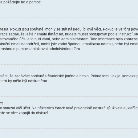
a a požádejte ho o pomoc.
hesla. Pokud jsou správné, mohly se stát následující dvě věci. Pokud je ve fóru 
ace zadali, že ještě nemáte třináct let, budete muset postupovat podle instrukcí, kt
trovaného účtu a to buď vámi, nebo administrátorem. Tato informace byla zobrazena
gistrační email neobdrželi, mohli jste zadat špatnou emailovou adresu, nebo byl em
s prosbou o pomoc kontaktovat administrátora fóra.
těte, že zadáváte správné uživatelské jméno a heslo. Pokud tomu tak je, kontaktujte a
terá by měla být odstraněna.
?!
smazal váš účet. Na některých fórech také pravidelně odstraňují uživatele, kteří d
te se více zapojit do diskuzí.