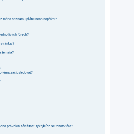
o/z mého seznamu přátel nebo nepřátel?
jednotlivých fórech?
 stránka!?
 a témata?
?
o téma začít sledovat?
?
bo právních záležitostí týkajících se tohoto fóra?