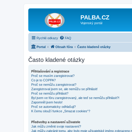
PALBA.CZ
Vojenský portál
Rychlé odkazy
FAQ
Portal
Obsah fóra
Často kladené otázky
Často kladené otázky
Přihlašování a registrace
Proč se musím zaregistrovat?
Co je to COPPA?
Proč se nemůžu zaregistrovat?
Zaregistroval jsem se, ale nemůžu se přihlásit!
Proč se nemůžu přihlásit?
Byl jsem ve fóru zaregistrovaný, ale teď se nemůžu přihlásit?!
Zapomněl jsem heslo!
Proč se automaticky odhlašuji?
K čemu slouží funkce „Smazat cookies“?
Předvolby a nastavení uživatele
Jak můžu změnit svoje nastavení?
Jak můžu zabránit tomu, aby bylo moje uživatelské jméno zobrazeno 