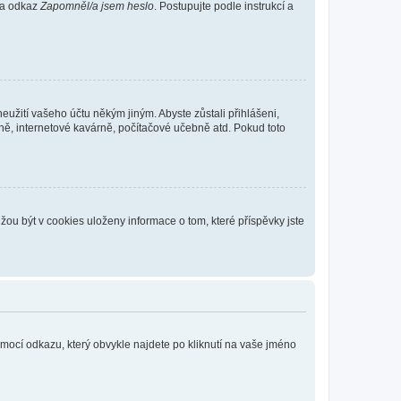
 na odkaz
Zapomněl/a jsem heslo
. Postupujte podle instrukcí a
eužití vašeho účtu někým jiným. Abyste zůstali přihlášeni,
vně, internetové kavárně, počítačové učebně atd. Pokud toto
ou být v cookies uloženy informace o tom, které příspěvky jste
omocí odkazu, který obvykle najdete po kliknutí na vaše jméno