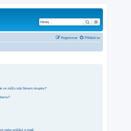
Hledat
Pokročilé hledání
Registrovat
Přihlásit se
ak se můžu stát členem skupiny?
 barvu?
ný nebo urážlivý e-mail!