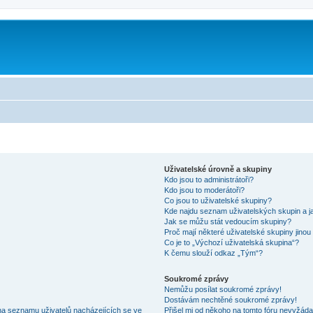
Uživatelské úrovně a skupiny
Kdo jsou to administrátoři?
Kdo jsou to moderátoři?
Co jsou to uživatelské skupiny?
Kde najdu seznam uživatelských skupin a j
Jak se můžu stát vedoucím skupiny?
Proč mají některé uživatelské skupiny jinou
Co je to „Výchozí uživatelská skupina“?
K čemu slouží odkaz „Tým“?
Soukromé zprávy
Nemůžu posílat soukromé zprávy!
Dostávám nechtěné soukromé zprávy!
na seznamu uživatelů nacházejících se ve
Přišel mi od někoho na tomto fóru nevyžáda