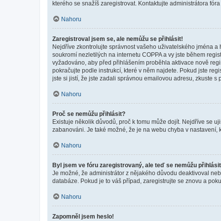
kterého se snažíš zaregistrovat. Kontaktujte administrátora fór
Nahoru
Zaregistroval jsem se, ale nemůžu se přihlásit!
Nejdříve zkontrolujte správnost vašeho uživatelského jména a 
soukromí nezletilých na internetu COPPA a vy jste během registr
vyžadováno, aby před přihlášením proběhla aktivace nově regis
pokračujte podle instrukcí, které v něm najdete. Pokud jste re
jste si jistí, že jste zadali správnou emailovou adresu, zkuste 
Nahoru
Proč se nemůžu přihlásit?
Existuje několik důvodů, proč k tomu může dojít. Nejdříve se ujis
zabanováni. Je také možné, že je na webu chyba v nastavení, k
Nahoru
Byl jsem ve fóru zaregistrovaný, ale teď se nemůžu přihlásit
Je možné, že administrátor z nějakého důvodu deaktivoval nebo 
databáze. Pokud je to váš případ, zaregistrujte se znovu a pokus
Nahoru
Zapomněl jsem heslo!