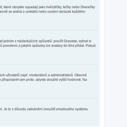
í, které obvykle vypadají jako hvězdičky, tečky nebo čtverečky
 a obecně se jedná o unikátní nebo osobní obrázek každého
t jedním z následujících způsobů: použít Gravatar, vybrat si
tarů povoleno a jakými způsoby lze avatary do fóra přidat. Pokud
itých uživatelů např. moderátorů a administrátorů. Obecně
přispíváním jen proto, abyste dosáhli vyšší hodnosti. Na
olil. Je to z důvodu zabránění zneužití emailového systému