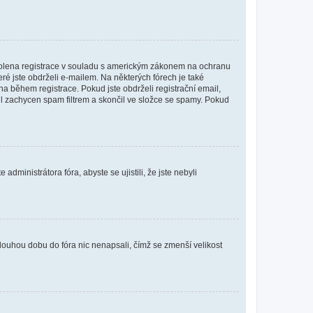
povolena registrace v souladu s americkým zákonem na ochranu
eré jste obdrželi e-mailem. Na některých fórech je také
 během registrace. Pokud jste obdrželi registrační email,
ail zachycen spam filtrem a skončil ve složce se spamy. Pokud
dministrátora fóra, abyste se ujistili, že jste nebyli
louhou dobu do fóra nic nenapsali, čímž se zmenší velikost