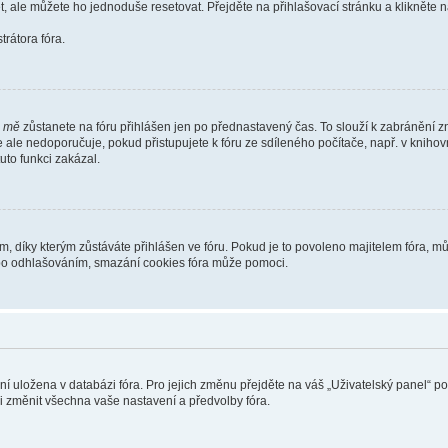
t, ale můžete ho jednoduše resetovat. Přejděte na přihlašovací stránku a klikněte
rátora fóra.
i mě
zůstanete na fóru přihlášen jen po přednastavený čas. To slouží k zabránění zn
se ale nedoporučuje, pokud přistupujete k fóru ze sdíleného počítače, např. v kniho
tuto funkci zakázal.
díky kterým zůstáváte přihlášen ve fóru. Pokud je to povoleno majitelem fóra, můž
nebo odhlašováním, smazání cookies fóra může pomoci.
ení uložena v databázi fóra. Pro jejich změnu přejděte na váš „Uživatelský panel“ p
i změnit všechna vaše nastavení a předvolby fóra.