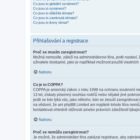
Co jsou to globální oznámení?
Co jsou to oznámení?
Co jsou to důležitá témata?
Co jsou to zamknutá témata?
Co jsou to ikony témat?
Přihlašování a registrace
Proč se musím zaregistrovat?
Možná nemusíte, záleží na administrátorovi fóra, jestli nastaví,
uživatele dostupné, jako je například možnost použití vlastních
Nahoru
Co je to COPPA?
COPPA je americký zákon z roku 1998 na ochranu soukromí nezl
13 let, získaly písemný souhlas rodičů nebo nějaké jiné potvrze
jestli se toto týká vás, jako někoho, kdo se zkouší zaregistro
na vědomí, že ani phpBB Limited ani majitelé tohoto fóra nem
kontaktovat ohledně stížnosti a/nebo právních záležitostí týkajíc
Nahoru
Proč se nemůžu zaregistrovat?
Je možné, že administrátor fóra zakázal registrace, aby zabrán