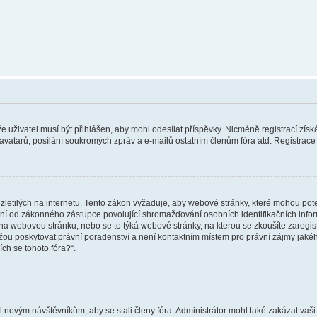
 že uživatel musí být přihlášen, aby mohl odesílat příspěvky. Nicméně registrací zís
 avatarů, posílání soukromých zpráv a e-mailů ostatním členům fóra atd. Registrace 
etilých na internetu. Tento zákon vyžaduje, aby webové stránky, které mohou pot
ní od zákonného zástupce povolující shromažďování osobních identifikačních informac
vat na webovou stránku, nebo se to týká webové stránky, na kterou se zkoušíte zareg
ůžou poskytovat právní poradenství a není kontaktním místem pro právní zájmy ja
ích se tohoto fóra?“.
il novým návštěvníkům, aby se stali členy fóra. Administrátor mohl také zakázat va