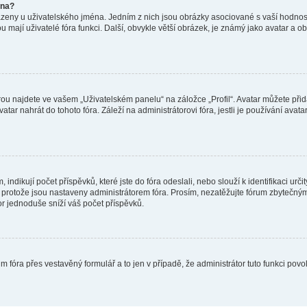
éna?
azeny u uživatelského jména. Jedním z nich jsou obrázky asociované s vaší hodnost
jakou mají uživatelé fóra funkci. Další, obvykle větší obrázek, je známý jako avatar
ou najdete ve vašem „Uživatelském panelu“ na záložce „Profil“. Avatar můžete přida
vatar nahrát do tohoto fóra. Záleží na administrátorovi fóra, jestli je používání ava
ndikují počet příspěvků, které jste do fóra odeslali, nebo slouží k identifikaci urč
protože jsou nastaveny administrátorem fóra. Prosím, nezatěžujte fórum zbytečným 
or jednoduše sníží váš počet příspěvků.
m fóra přes vestavěný formulář a to jen v případě, že administrátor tuto funkci pov