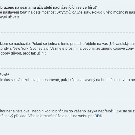
obrazeno na seznamu uživatelů nacházejících se ve fóru?
né nastavení fóra“ najdete možnost
Skrýt můj online stav
. Pokud u této možnosti nas
rytý uživatel.
teré se nacházíte. Pokud se jedná o tento případ, přejděte na váš „Uživatelský pa
a, Londýn, New York, Sydney atd. Vezměte prosím na vědomí, že změnu časové zóny, 
 dobrý důvod, proč tak učinit.
rávně!
ě, ale čas se stále zobrazuje nesprávně, pak je čas nastavený na hodinách serveru 
or nenainstaloval, nebo nikdo toto fórum do vašeho jazyka nepřeložil. Zkuste se ze
ořit nový překlad. Více informací můžete najít na webu
phpBB
®.