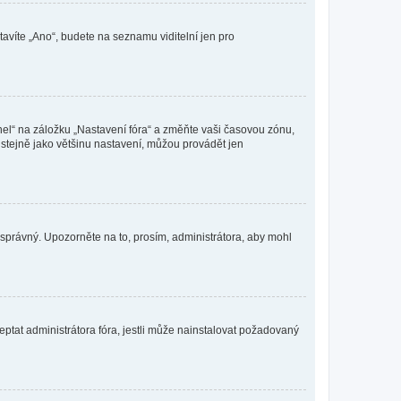
tavíte „Ano“, budete na seznamu viditelní jen pro
nel“ na záložku „Nastavení fóra“ a změňte vaši časovou zónu,
stejně jako většinu nastavení, můžou provádět jen
nesprávný. Upozorněte na to, prosím, administrátora, aby mohl
ptat administrátora fóra, jestli může nainstalovat požadovaný