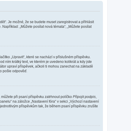
dět“. Je možné, že se budete muset zaregistrovat a přihlásit
 Například: „Můžete posílat nová témata“, „Můžete posílat
čítko „Upravit“, které se nachází v příslušném příspěvku.
 ním krátký text, ve kterém je uvedeno kolikrát a kdy jste
átor upraví příspěvek, ačkoli ti mohou zanechat na základě
do pošle odpověď.
e, můžete při psaní příspěvku zatrhnout políčko
Připojit podpis
,
anelu“ na záložce „Nastavení fóra“ v sekci „Výchozí nastavení
 jednotlivým příspěvkům tak, že během psaní příspěvku zrušíte