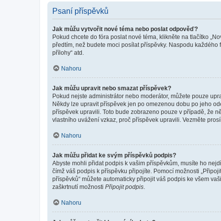
Psaní příspěvků
Jak můžu vytvořit nové téma nebo poslat odpověď?
Pokud chcete do fóra poslat nové téma, klikněte na tlačítko „No
předtím, než budete moci posílat příspěvky. Naspodu každého fó
přílohy“ atd.
Nahoru
Jak můžu upravit nebo smazat příspěvek?
Pokud nejste administrátor nebo moderátor, můžete pouze upravo
Někdy lze upravit příspěvek jen po omezenou dobu po jeho odesl
příspěvek upravili. Toto bude zobrazeno pouze v případě, že n
vlastního uvážení vzkaz, proč příspěvek upravili. Vezměte pr
Nahoru
Jak můžu přidat ke svým příspěvků podpis?
Abyste mohli přidat podpis k vašim příspěvkům, musíte ho nejdří
čímž váš podpis k příspěvku připojíte. Pomocí možnosti „Připo
příspěvků“ můžete automaticky připojit váš podpis ke všem vaš
zaškrtnutí možnosti
Připojit podpis
.
Nahoru