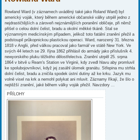
Rowland Ward (v záznamech uváděný také jako Roland Ward) byl
americký voják, který během americké občanské války utrpěl jedno z
nejdrastičtějších a zároveň nejznámějších poranění obličeje, při němž
přišel o celou dolní čelist, bradu a okolní měkké tkáně. Stal se
významným medicínským případem, jelikož toto fatální zranění přežil a
podstoupil průkopnickou plastickou operaci. Ward, narozený 31. března
1818 v Anglii, před válkou pracoval jako farmář ve státě New York. Ve
svých 44 letech se 29. října 1862 přihlásil do armády jako příslušník 4.
newyorského pluku těžkého dělostřelectva. Zranění utrpěl 25. srpna
1864 v bitvě u Ream's Station ve Virginii, kdy zvedl hlavu aby promluvil
ke spolubojovníkovi, když jej zasáhl úlomek granátu. Střepina mu strhla
dolní čelist, bradu a zničila spodek ústní dutiny až ke krku. Jazyk mu
volně visel na krk a nemohl polykat ani mluvit. Záznamy říkají, že šlo o
nejtěžší zranění, jaké během války voják přežil. Navzdory ...
PŘÍLOHY