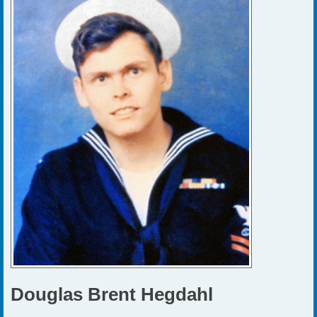
v
e
k
Douglas Brent Hegdahl