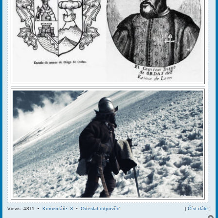
Views: 4311 •
Komentáře: 3
•
Odeslat odpověď
[
Číst dále
]