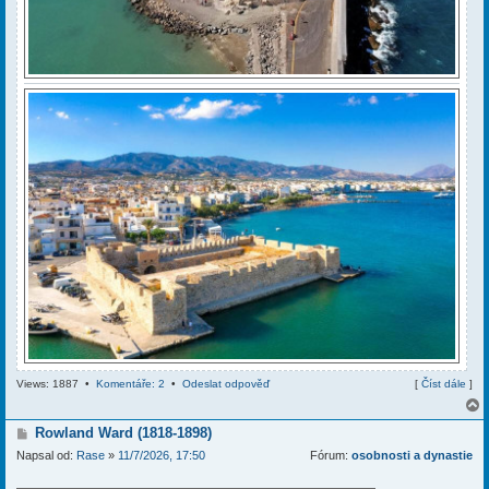
Views: 1887 •
Komentáře: 2
•
Odeslat odpověď
[
Číst dále
]
P
Rowland Ward (1818-1898)
ř
Napsal od:
Rase
»
11/7/2026, 17:50
Fórum:
osobnosti a dynastie
í
r
s