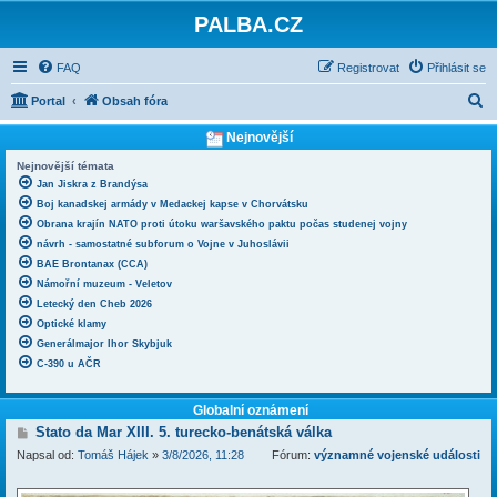
PALBA.CZ
FAQ
Registrovat
Přihlásit se
H
Portal
Obsah fóra
l
Nejnovější
e
Nejnovější témata
d
Jan Jiskra z Brandýsa
Boj kanadskej armády v Medackej kapse v Chorvátsku
a
Obrana krajín NATO proti útoku waršavského paktu počas studenej vojny
t
návrh - samostatné subforum o Vojne v Juhoslávii
BAE Brontanax (CCA)
Námořní muzeum - Veletov
Letecký den Cheb 2026
Optické klamy
Generálmajor Ihor Skybjuk
C-390 u AČR
Globalní oznámení
P
Stato da Mar XIII. 5. turecko-benátská válka
ř
Napsal od:
Tomáš Hájek
»
3/8/2026, 11:28
Fórum:
významné vojenské události
í
s
p