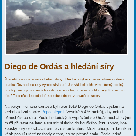
Diego de Ordás a hledání síry
Španělští conquistadoři se během dobytí Mexika potýkali s nedostatkem střelného
prachu. Rozhodli se tedy vyrobit si vlastní. Jak všichni dobře víme, černý střelný
prach je směs jemně mletého ledku draselného, dřevěného uhlí a síry. Kde ale vzít
síru? To je přeci jednoduché, spustíte jednoho z chlapů do sopky.
Na pokyn Hernána Cortése byl roku 1519 Diego de Ordás vyslán na
vrchol aktivní sopky
Popocatépetl
(vysoké 5 426 metrů), aby odtud
přinesl čistou síru. Podle historických vyprávění se Ordás nechal svými
muži přivázat na lano a spustit hluboko do kouřícího jícnu sopky, kde
kousky síry oškrabával přímo ze stěn kráteru. Mezi tehdejšími kronikáři
však panují určité neshody o tom, co se přesně stalo. Podle jedné