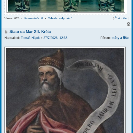
Views: 623 •
Komentáře: 0
•
Odeslat odpověď
[
Číst dále
]
P
Stato da Mar XII. Kréta
ř
Napsal od:
Tomáš Hájek
»
27/7/2026, 12:33
Fórum:
státy a říše
í
r
s
p
ě
v
e
k