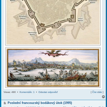
Views: 490 •
Komentáře: 1
•
Odeslat odpověď
[
Číst dále
]
P
Poslední francouzský bodákový útok (1995)
ř