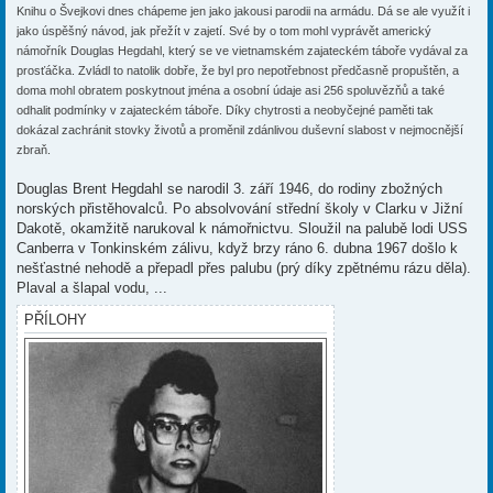
Knihu o Švejkovi dnes chápeme jen jako jakousi parodii na armádu. Dá se ale využít i
jako úspěšný návod, jak přežít v zajetí. Své by o tom mohl vyprávět americký
námořník Douglas Hegdahl, který se ve vietnamském zajateckém táboře vydával za
prosťáčka. Zvládl to natolik dobře, že byl pro nepotřebnost předčasně propuštěn, a
doma mohl obratem poskytnout jména a osobní údaje asi 256 spoluvězňů a také
odhalit podmínky v zajateckém táboře. Díky chytrosti a neobyčejné paměti tak
dokázal zachránit stovky životů a proměnil zdánlivou duševní slabost v nejmocnější
zbraň.
Douglas Brent Hegdahl se narodil 3. září 1946, do rodiny zbožných
norských přistěhovalců. Po absolvování střední školy v Clarku v Jižní
Dakotě, okamžitě narukoval k námořnictvu. Sloužil na palubě lodi USS
Canberra v Tonkinském zálivu, když brzy ráno 6. dubna 1967 došlo k
nešťastné nehodě a přepadl přes palubu (prý díky zpětnému rázu děla).
Plaval a šlapal vodu, ...
PŘÍLOHY