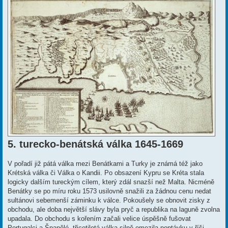
ě
v
e
k
5. turecko-benátská válka 1645-1669
V pořadí již pátá válka mezi Benátkami a Turky je známá též jako
Krétská válka či Válka o Kandii. Po obsazení Kypru se Kréta stala
logicky dalším tureckým cílem, který zdál snazší než Malta. Nicméně
Benátky se po míru roku 1573 usilovně snažili za žádnou cenu nedat
sultánovi sebemenší záminku k válce. Pokoušely se obnovit zisky z
obchodu, ale doba největší slávy byla pryč a republika na laguně zvolna
upadala. Do obchodu s kořením začali velice úspěšně fušovat
Portugalci a Španělé, třicetiletá válka silně omezila poptávku v říši,