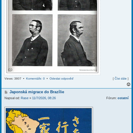
Views: 3807 •
Komentáře: 0
•
Odeslat odpověď
[
Číst dále
]
P
Japonská migrace do Brazílie
ř
Napsal od:
Rase
»
11/7/2026, 08:26
Fórum:
ostatní
í
r
s
p
ě
v
e
k