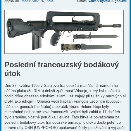
Napsal od:
Rase
»
3/8/2026, 09:44
Fórum:
Válka v bývalé Jugoslávii
í
r
s
p
ě
v
e
k
Poslední francouzský bodákový
útok
Dne 27. května 1995 v Sarajevu francouzští mariňáci 3. námořního
pěšího pluku (3e RIMa) dobyli zpět most Vrbanja, který byl o několik
hodin dříve obsazen srbskými silami, jež zajaly příslušníky mírových sil
OSN jako rukojmí. Operaci vedli kapitán François Lecointre (budoucí
náčelník generálního štábu) a poručík Bruno Heluin. Boje byly
mimořádně nelítostné: dva francouzští vojáci byli zabiti a 17 dalších
bylo zraněno, včetně poručíka Heluina. Tato bitva je považována za
poslední bodákový útok francouzské armády. K útoku došlo poté, co
mírové síly OSN (UNPROFOR) opakovaně čelily ponižování a výpadům