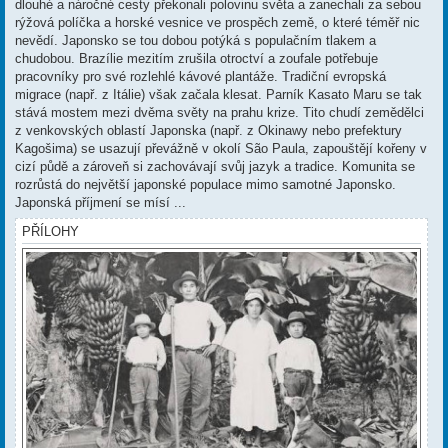
dlouhé a náročné cesty překonali polovinu světa a zanechali za sebou
rýžová políčka a horské vesnice ve prospěch země, o které téměř nic
nevědí. Japonsko se tou dobou potýká s populačním tlakem a
chudobou. Brazílie mezitím zrušila otroctví a zoufale potřebuje
pracovníky pro své rozlehlé kávové plantáže. Tradiční evropská
migrace (např. z Itálie) však začala klesat. Parník Kasato Maru se tak
stává mostem mezi dvěma světy na prahu krize. Tito chudí zemědělci
z venkovských oblastí Japonska (např. z Okinawy nebo prefektury
Kagošima) se usazují převážně v okolí São Paula, zapouštějí kořeny v
cizí půdě a zároveň si zachovávají svůj jazyk a tradice. Komunita se
rozrůstá do největší japonské populace mimo samotné Japonsko.
Japonská příjmení se mísí ...
PŘÍLOHY