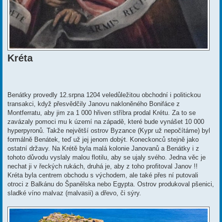
Kréta
Benátky provedly 12.srpna 1204 veledůležitou obchodní i politickou
transakci, když přesvědčily Janovu nakloněného Bonifáce z
Montferratu, aby jim za 1 000 hřiven stříbra prodal Krétu. Za to se
zavázaly pomoci mu k území na západě, které bude vynášet 10 000
hyperpyronů. Takže největší ostrov Byzance (Kypr už nepočítáme) byl
formálně Benátek, teď už jej jenom dobýt. Koneckonců stejně jako
ostatní državy. Na Krétě byla malá kolonie Janovanů a Benátky i z
tohoto důvodu vyslaly malou flotilu, aby se ujaly svého. Jedna věc je
nechat ji v řeckých rukách, druhá je, aby z toho profitoval Janov !!
Kréta byla centrem obchodu s východem, ale také přes ní putovali
otroci z Balkánu do Španělska nebo Egypta. Ostrov produkoval pšenici,
sladké víno malvaz (malvasii) a dřevo, či sýry.