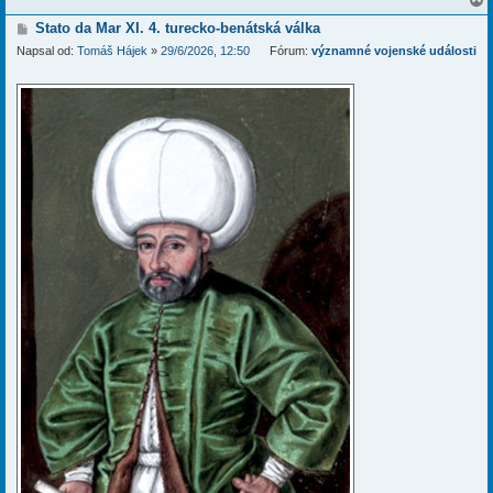
P
Stato da Mar XI. 4. turecko-benátská válka
ř
Napsal od:
Tomáš Hájek
»
29/6/2026, 12:50
Fórum:
významné vojenské události
í
r
s
p
ě
v
e
k