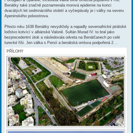
Benátky také značně poznamenala morová epidemie na konci
dvacátých let sedmnáctého století a vyčerpávaly je i války na severu
Apeninského poloostrova.
Přesto roku 1638 Benátky nevydržely a napadly severoafrické pirátské
loďstvo kotvící v albánské Valoně. Sultán Murad IV. to bral jako
bezprecedentní útok a následovala odveta na Benátčanech po celé
turecké říši. Jen válka s Persií a benátská omluva podpořená 2 ...
PŘÍLOHY