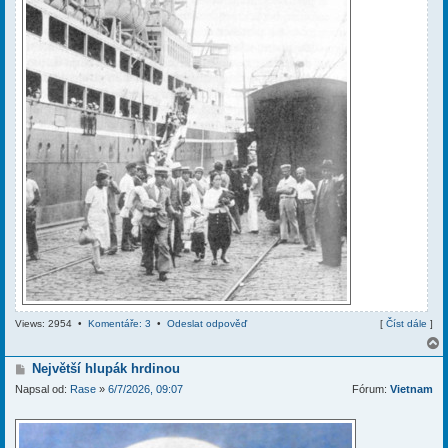
Views: 2954 •
Komentáře: 3
•
Odeslat odpověď
[
Číst dále
]
P
Největší hlupák hrdinou
ř
Napsal od:
Rase
»
6/7/2026, 09:07
Fórum:
Vietnam
í
r
s
p
ě