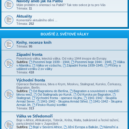
Návody aneb jak na Palbu
Máte problém s orientací na Palbě? Tak toto sekce je tu pro Vás
Témata:
11
Aktuality
Komentáře aktuálního dění ...
Témata:
252
BOJIŠTĚ 2. SVĚTOVÉ VÁLKY
Knihy, recenze knih
Témata:
95
Západní fronta
Ponorková válka, letecká válka. Od roku 1944 invaze do Evropy.
Subfóra:
Pozemní boje 1939 - 1944
,
Pozemní boje 1944 - 1945
,
Válka
v Atlantiku
,
Válka ve vzduchu
,
Západní fronta 1939-1945
,
Příčiny a
události vzniku 2.sv války
Témata:
418
Východní fronta
Operace Barbarossa, bitva o Krym, Moskvu, Stalingrad, Kursko, Čerkassy,
Bagration, Berlín.
Subfóra:
Od Bagrationu do Berlína
,
Bagration a souvislosti s největší
bitvou ww2
,
Od Stalingradu po Kursk
,
Od Kurska po Bagration
,
Stalingrad
,
Východní fronta - operace na jihu
,
1941-1942 - Skupina
Armád Sever
,
1941-1942 - Skupina Armád Střed
,
1941-1942 - Skupina
Armád Jih
,
Finsko-Ruský konflikt
Témata:
313
Válka ve Středomoří
Boje v Africe, Afrikakorps, Tobrúk, Kréta, Malta, balkánské a řecké tažení,
partyzánské boje v Jugoslávii.
Subfóra:
Boje v Severní Africe
,
Jižní Evropa a Balkán
,
Námořní a