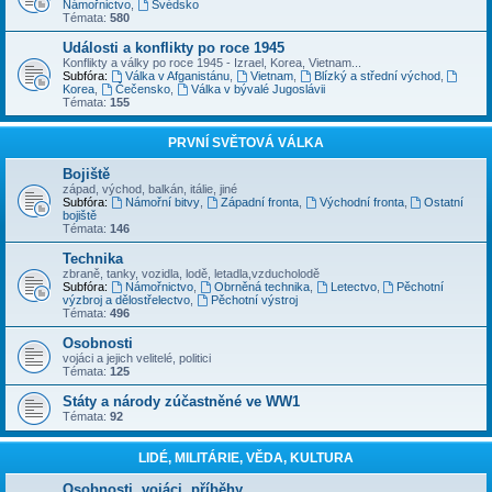
Námořnictvo
,
Švédsko
Témata:
580
Události a konflikty po roce 1945
Konflikty a války po roce 1945 - Izrael, Korea, Vietnam...
Subfóra:
Válka v Afganistánu
,
Vietnam
,
Blízký a střední východ
,
Korea
,
Čečensko
,
Válka v bývalé Jugoslávii
Témata:
155
PRVNÍ SVĚTOVÁ VÁLKA
Bojiště
západ, východ, balkán, itálie, jiné
Subfóra:
Námořní bitvy
,
Západní fronta
,
Východní fronta
,
Ostatní
bojiště
Témata:
146
Technika
zbraně, tanky, vozidla, lodě, letadla,vzducholodě
Subfóra:
Námořnictvo
,
Obrněná technika
,
Letectvo
,
Pěchotní
výzbroj a dělostřelectvo
,
Pěchotní výstroj
Témata:
496
Osobnosti
vojáci a jejich velitelé, politici
Témata:
125
Státy a národy zúčastněné ve WW1
Témata:
92
LIDÉ, MILITÁRIE, VĚDA, KULTURA
Osobnosti, vojáci, příběhy