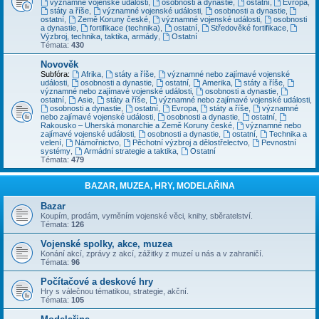
významné vojenské události
,
osobnosti a dynastie
,
ostatní
,
Evropa
,
státy a říše
,
významné vojenské události
,
osobnosti a dynastie
,
ostatní
,
Země Koruny české
,
významné vojenské události
,
osobnosti
a dynastie
,
fortifikace (technika)
,
ostatní
,
Středověké fortifikace
,
Výzbroj, technika, taktika, armády
,
Ostatní
Témata:
430
Novověk
Subfóra:
Afrika
,
státy a říše
,
významné nebo zajímavé vojenské
události
,
osobnosti a dynastie
,
ostatní
,
Amerika
,
státy a říše
,
významné nebo zajímavé vojenské události
,
osobnosti a dynastie
,
ostatní
,
Asie
,
státy a říše
,
významné nebo zajímavé vojenské události
,
osobnosti a dynastie
,
ostatní
,
Evropa
,
státy a říše
,
významné
nebo zajímavé vojenské události
,
osobnosti a dynastie
,
ostatní
,
Rakousko – Uherská monarchie a Země Koruny české
,
významné nebo
zajímavé vojenské události
,
osobnosti a dynastie
,
ostatní
,
Technika a
velení
,
Námořnictvo
,
Pěchotní výzbroj a dělostřelectvo
,
Pevnostní
systémy
,
Armádní strategie a taktika
,
Ostatní
Témata:
479
BAZAR, MUZEA, HRY, MODELAŘINA
Bazar
Koupím, prodám, vyměním vojenské věci, knihy, sběratelství.
Témata:
126
Vojenské spolky, akce, muzea
Konání akcí, zprávy z akcí, zážitky z muzeí u nás a v zahraničí.
Témata:
96
Počítačové a deskové hry
Hry s válečnou tématikou, strategie, akční.
Témata:
105