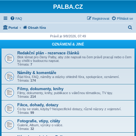
PALBA.CZ
FAQ
Registrovat
Přihlásit se
H
Portal
Obsah fóra
l
Právě je 9/8/2026, 07:49
e
OZNÁMENÍ & JINÉ
d
Redakční plán - rezervace článků
a
Blok témat pro členy Palby, aby zde napsali na čem právě pracují nebo o čem
by chtěli v budoucnu napsat.
t
Témata:
7
Náměty & komentáře
Řád fóra, FAQ, náměty a otázky ohledně fóra, spolupráce, oznámení.
Témata:
174
Filmy, dokumenty, knihy
Filmy, dokumenty, knihy, publikace s válečnou tématikou, TV tipy.
Témata:
214
Fikce, dohady, dotazy
Co by se stalo, kdyby? Nespecifické dotazy, různé názory z vojenství.
Témata:
99
Fotografie, vtipy, citáty
Galerie, Album, výroky o válce.
Témata:
32