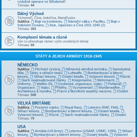
vzdušné operace ve Středomoří
Témata:
44
Dálný Východ
Tichomoří, Čína, Indočína, Mandžusko
Subfóra:
Boje na kontinentu
,
Námořní válka v Pacifiku
,
Boje v
Indickém Oceánu
,
Asie, Japonsko a Čína 1931-1945 (2)
Témata:
393
Komplexní témata a různé
vše co přesahuje rámec výše uvedených témat
Témata:
69
STÁTY A JEJICH ARMÁDY 1918-1945
NĚMECKO
Subfóra:
Pěchotní výzbroj
,
Německá obrněná technika
,
Samohybná
děla
,
Tanky a stíhače tanků
,
Luftwaffe
,
Bombardovací a bitevní
letouny
,
Stíhací letouny
,
Ostatní letadla
,
Vybavení letounů
,
Různé
,
Starší neaktualizované články
,
Kriegsmarine
,
Wehrmacht
,
Uniformy
,
Waffen SS
,
Osobnosti, organizace, vojáci
,
Pohlaváři
,
Organizace
,
Vojáci
,
Příběhy
,
Vyznamenání
,
Wunderwaffen
,
Architektura & mystika
,
Právní a filozofické aspekty nacizmu
,
Ostatní
Témata:
508
VELKÁ BRITÁNIE
Subfóra:
Pozemní vojsko
,
Royal Navy
,
Letectvo (RAF, FAA)
,
Stíhací letouny
,
Bombardovací a bitevní letouny
,
Ostatní letadla
,
Vybavení letounů
,
Různé
,
Starší neaktualizované články
,
Ostatní
Témata:
79
USA
Subfóra:
Armáda (US Army)
,
Letectvo (USAAF, USMC, USN)
,
Stíhací
letouny
,
Bombardovací a bitevní letouny
,
Ostatní letadla
,
Vybavení