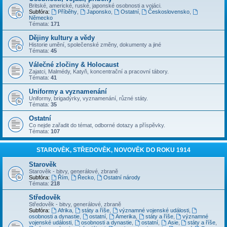
Britské, americké, ruské, japonské osobnosti a vojáci.
Subfóra:
Příběhy
,
Japonsko
,
Ostatní
,
Československo
,
Německo
Témata:
171
Dějiny kultury a vědy
Historie umění, společenské změny, dokumenty a jiné
Témata:
45
Válečné zločiny & Holocaust
Zajatci, Malmédy, Katyň, koncentrační a pracovní tábory.
Témata:
41
Uniformy a vyznamenání
Uniformy, brigadýrky, vyznamenání, různé státy.
Témata:
35
Ostatní
Co nejde zařadit do témat, odborné dotazy a příspěvky.
Témata:
107
STAROVĚK, STŘEDOVĚK, NOVOVĚK DO ROKU 1914
Starověk
Starověk - bitvy, generálové, zbraně
Subfóra:
Řím
,
Řecko
,
Ostatní národy
Témata:
218
Středověk
Středověk - bitvy, generálové, zbraně
Subfóra:
Afrika
,
státy a říše
,
významné vojenské události
,
osobnosti a dynastie
,
ostatní
,
Amerika
,
státy a říše
,
významné
vojenské události
,
osobnosti a dynastie
,
ostatní
,
Asie
,
státy a říše
,