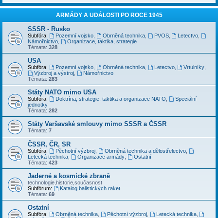
ARMÁDY A UDÁLOSTI PO ROCE 1945
SSSR - Rusko
Subfóra:
Pozemní vojsko
,
Obrněná technika
,
PVOS
,
Letectvo
,
Námořnictvo
,
Organizace, taktika, strategie
Témata:
328
USA
Subfóra:
Pozemní vojsko
,
Obrněná technika
,
Letectvo
,
Vrtulníky
,
Výzbroj a výstroj
,
Námořnictvo
Témata:
283
Státy NATO mimo USA
Subfóra:
Doktrína, strategie, taktika a organizace NATO
,
Speciální
jednotky
Témata:
282
Státy Varšavské smlouvy mimo SSSR a ČSSR
Témata:
7
ČSSR, ČR, SR
Subfóra:
Pěchotní výzbroj
,
Obrněná technika a dělostřelectvo
,
Letecká technika
,
Organizace armády
,
Ostatní
Témata:
423
Jaderné a kosmické zbraně
technologie,historie,současnost
Subfórum:
Katalog balistických raket
Témata:
69
Ostatní
Subfóra:
Obrněná technika
,
Pěchotní výzbroj
,
Letecká technika
,