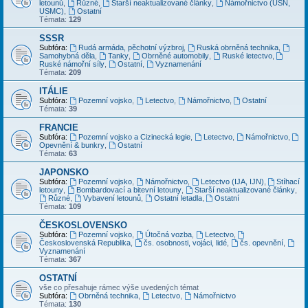
letounů
,
Různé
,
Starší neaktualizované články
,
Námořnictvo (USN,
USMC)
,
Ostatní
Témata:
129
SSSR
Subfóra:
Rudá armáda, pěchotní výzbroj
,
Ruská obrněná technika
,
Samohybná děla
,
Tanky
,
Obrněné automobily
,
Ruské letectvo
,
Ruské námořní síly
,
Ostatní
,
Vyznamenání
Témata:
209
ITÁLIE
Subfóra:
Pozemní vojsko
,
Letectvo
,
Námořnictvo
,
Ostatní
Témata:
39
FRANCIE
Subfóra:
Pozemní vojsko a Cizinecká legie
,
Letectvo
,
Námořnictvo
,
Opevnění & bunkry
,
Ostatní
Témata:
63
JAPONSKO
Subfóra:
Pozemní vojsko
,
Námořnictvo
,
Letectvo (IJA, IJN)
,
Stíhací
letouny
,
Bombardovací a bitevní letouny
,
Starší neaktualizované články
,
Různé
,
Vybavení letounů
,
Ostatní letadla
,
Ostatní
Témata:
109
ČESKOSLOVENSKO
Subfóra:
Pozemní vojsko
,
Útočná vozba
,
Letectvo
,
Československá Republika
,
čs. osobnosti, vojáci, lidé
,
čs. opevnění
,
Vyznamenání
Témata:
367
OSTATNÍ
vše co přesahuje rámec výše uvedených témat
Subfóra:
Obrněná technika
,
Letectvo
,
Námořnictvo
Témata:
130