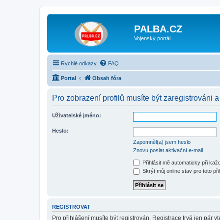
PALBA.CZ
Vojenský portál
Rychlé odkazy
FAQ
Portal
Obsah fóra
Pro zobrazení profilů musíte být zaregistrováni a
Uživatelské jméno:
Heslo:
Zapomněl(a) jsem heslo
Znovu poslat aktivační e-mail
Přihlásit mě automaticky při ka
Skrýt můj online stav pro toto při
REGISTROVAT
Pro přihlášení musíte být registrován. Registrace trvá jen pár