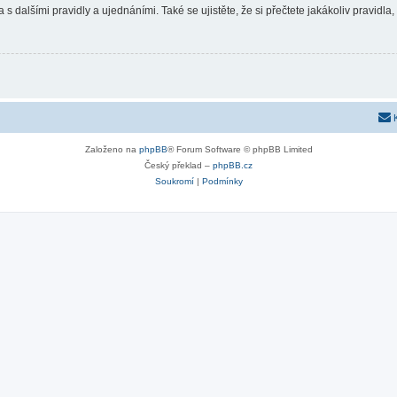
 s dalšími pravidly a ujednáními. Také se ujistěte, že si přečtete jakákoliv pravidla, 
Založeno na
phpBB
® Forum Software © phpBB Limited
Český překlad –
phpBB.cz
Soukromí
|
Podmínky