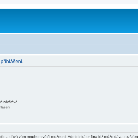
 přihlášeni.
ždé návštěvě
hlášení
 vteřin a dává vám mnohem větší možnosti. Administrátor fóra též může dávat rozšíře