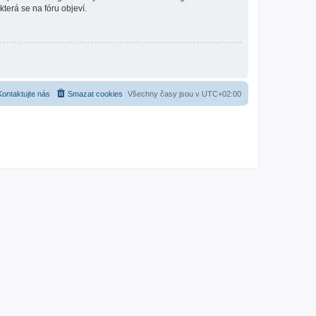
která se na fóru objeví.
Kontaktujte nás
Smazat cookies
Všechny časy jsou v
UTC+02:00