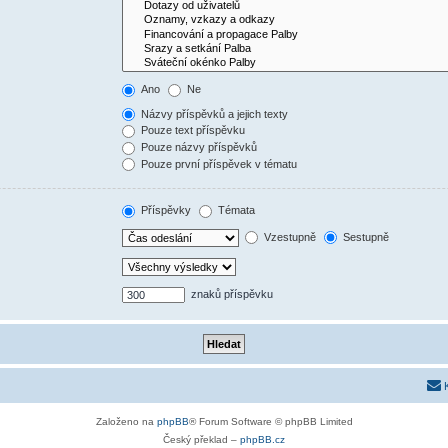
Ano
Ne
Názvy příspěvků a jejich texty
Pouze text příspěvku
Pouze názvy příspěvků
Pouze první příspěvek v tématu
Příspěvky
Témata
Vzestupně
Sestupně
znaků příspěvku
Založeno na
phpBB
® Forum Software © phpBB Limited
Český překlad –
phpBB.cz