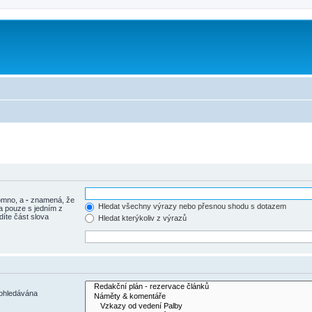
tomno, a
-
znamená, že
Hledat všechny výrazy nebo přesnou shodu s dotazem
a pouze s jedním z
díte část slova
Hledat kterýkoliv z výrazů
rohledávána