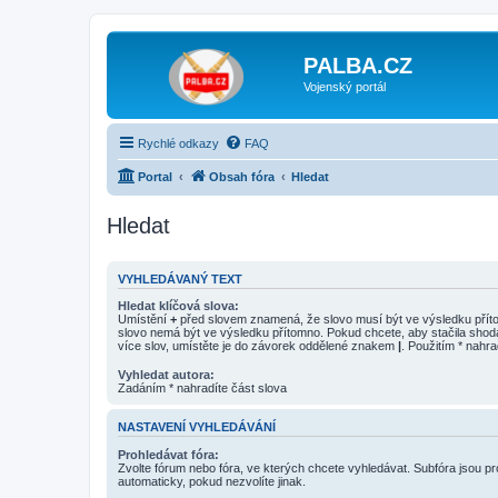
PALBA.CZ
Vojenský portál
Rychlé odkazy
FAQ
Portal
Obsah fóra
Hledat
Hledat
VYHLEDÁVANÝ TEXT
Hledat klíčová slova:
Umístění
+
před slovem znamená, že slovo musí být ve výsledku pří
slovo nemá být ve výsledku přítomno. Pokud chcete, aby stačila shod
více slov, umístěte je do závorek oddělené znakem
|
. Použitím * nahra
Vyhledat autora:
Zadáním * nahradíte část slova
NASTAVENÍ VYHLEDÁVÁNÍ
Prohledávat fóra:
Zvolte fórum nebo fóra, ve kterých chcete vyhledávat. Subfóra jsou p
automaticky, pokud nezvolíte jinak.