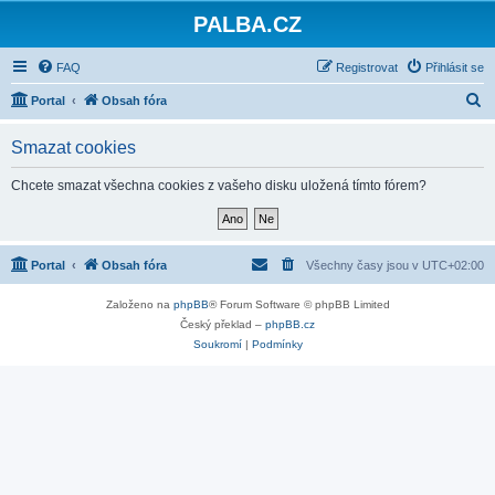
PALBA.CZ
FAQ
Registrovat
Přihlásit se
H
Portal
Obsah fóra
l
Smazat cookies
e
d
Chcete smazat všechna cookies z vašeho disku uložená tímto fórem?
a
t
Portal
Obsah fóra
Všechny časy jsou v
UTC+02:00
Založeno na
phpBB
® Forum Software © phpBB Limited
Český překlad –
phpBB.cz
Soukromí
|
Podmínky