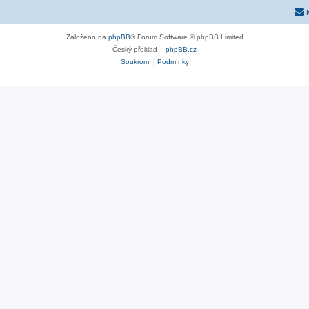
Založeno na
phpBB
® Forum Software © phpBB Limited
Český překlad –
phpBB.cz
Soukromí
|
Podmínky