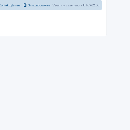
Kontaktujte nás
Smazat cookies
Všechny časy jsou v
UTC+02:00