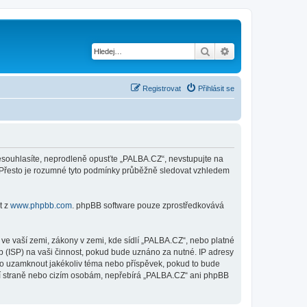
Hledat
Pokročilé hledání
Registrovat
Přihlásit se
nesouhlasíte, neprodleně opusťte „PALBA.CZ“, nevstupujte na
i. Přesto je rozumné tyto podmínky průběžně sledovat vzhledem
t z
www.phpbb.com
. phpBB software pouze zprostředkovává
ve vaší zemi, zákony v zemi, kde sídlí „PALBA.CZ“, nebo platné
 (ISP) na vaši činnost, pokud bude uznáno za nutné. IP adresy
ebo uzamknout jakékoliv téma nebo příspěvek, pokud to bude
etí straně nebo cizím osobám, nepřebírá „PALBA.CZ“ ani phpBB