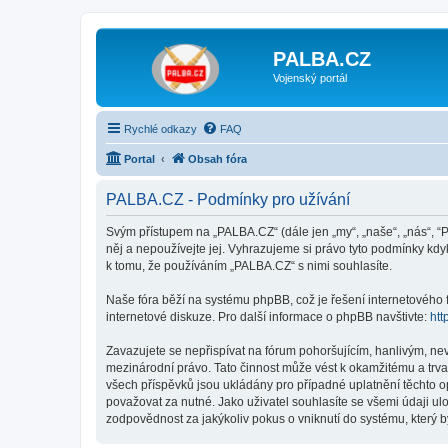
PALBA.CZ
Vojenský portál
Rychlé odkazy
FAQ
Portal
Obsah fóra
PALBA.CZ - Podmínky pro užívání
Svým přístupem na „PALBA.CZ“ (dále jen „my“, „naše“, „nás“, “
něj a nepoužívejte jej. Vyhrazujeme si právo tyto podmínky kd
k tomu, že používáním „PALBA.CZ“ s nimi souhlasíte.
Naše fóra běží na systému phpBB, což je řešení internetového fó
internetové diskuze. Pro další informace o phpBB navštivte:
htt
Zavazujete se nepřispívat na fórum pohoršujícím, hanlivým, ne
mezinárodní právo. Tato činnost může vést k okamžitému a trva
všech příspěvků jsou ukládány pro případné uplatnění těchto o
považovat za nutné. Jako uživatel souhlasíte se všemi údaji 
zodpovědnost za jakýkoliv pokus o vniknutí do systému, který b