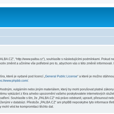
PALBA.CZ”, “http://www.palba.cz”), souhlasíte s následujícími podmínkami. Pokud 
ykoliv změnit a učiníme vše potřebné pro to, abychom vás o této změně informoval
ra, které je vydané pod licencí „
General Public License
“ a které je možno stáhnou
ps://www.phpbb.com/
.
vhodným, vulgárním nebo jiným materiálem, který by mohl porušovat platné zákony 
lému vykázání z fóra a/nebo upozornění vašeho poskytovatele internetových služeb
patření. Souhlasíte s tím, že „PALBA.CZ“ má právo odstranit, upravit, přesunout n
uloženými v databázi. Přestože „PALBA.CZ“ ani phpBB neposkytne tyto informace tř
y mohl vést ke kompromitaci těchto dat.