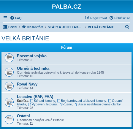
PALBA.CZ
FAQ
Registrovat
Přihlásit se
H
Portal
Obsah fóra
STÁTY A JEJICH ARMÁDY 1918-1945
VELKÁ BRITÁNIE
l
VELKÁ BRITÁNIE
e
Fórum
d
a
Pozemní vojsko
Témata:
9
t
Obrněná technika
Obrněná technika ostrovního království do konce roku 1945
Témata:
16
Royal Navy
Témata:
14
Letectvo (RAF, FAA)
Subfóra:
Stíhací letouny
,
Bombardovací a bitevní letouny
,
Ostatní
letadla
,
Vybavení letounů
,
Různé
,
Starší neaktualizované články
Témata:
28
Ostatní
Osobnosti a vojáci Velké Británie.
Témata:
11