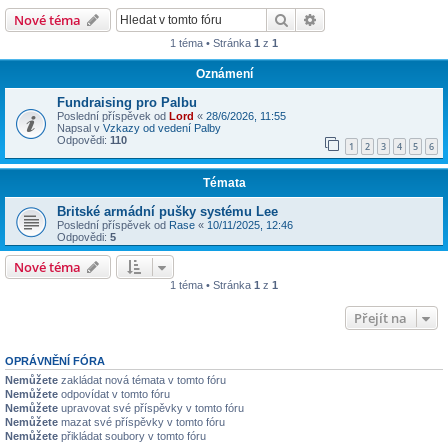
Hledat
Pokročilé hledání
Nové téma
1 téma • Stránka
1
z
1
Oznámení
Fundraising pro Palbu
Poslední příspěvek od
Lord
«
28/6/2026, 11:55
Napsal v
Vzkazy od vedení Palby
Odpovědi:
110
1
2
3
4
5
6
Témata
Britské armádní pušky systému Lee
Poslední příspěvek od
Rase
«
10/11/2025, 12:46
Odpovědi:
5
Nové téma
1 téma • Stránka
1
z
1
Přejít na
OPRÁVNĚNÍ FÓRA
Nemůžete
zakládat nová témata v tomto fóru
Nemůžete
odpovídat v tomto fóru
Nemůžete
upravovat své příspěvky v tomto fóru
Nemůžete
mazat své příspěvky v tomto fóru
Nemůžete
přikládat soubory v tomto fóru