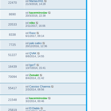
od
Martas2411
22470
21/3/2018, 14:28
od
kacermiroslav
8690
20/3/2018, 22:38
od
niko
20533
2/11/2017, 16:06
od
Rase
8338
6/1/2017, 09:14
od
palo satko
7725
20/12/2016, 12:36
od
QVAK
51227
8/8/2014, 14:55
od
IgorT
16439
13/7/2014, 15:41
od
Zemakt
70094
8/4/2014, 21:42
od
Cassius Chaerea
55417
2/3/2014, 08:56
od
kacermiroslav
21548
3/2/2014, 00:46
od
El Diablo
25819