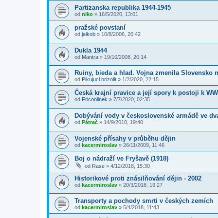
Partizanska republika 1944-1945
od
niko
»
16/5/2020, 13:01
pražské povstaní
od
jeikob
»
10/8/2006, 20:42
Dukla 1944
od
Mantra
»
19/10/2008, 20:14
Ruiny, bieda a hlad. Vojna zmenila Slovensko 
od
Pikujuci brizolit
»
1/2/2020, 22:15
Česká krajní pravice a její spory k postoji k WW
od
Fricoolinek
»
7/7/2020, 02:35
Dobývání vody v československé armádě ve dva
od
Pátrač
»
14/9/2010, 19:40
Vojenské přísahy v průběhu dějin
od
kacermiroslav
»
26/11/2009, 11:46
Boj o nádraží ve Fryšavě (1918)
od
Rase
»
4/12/2018, 15:30
Historikové proti znásilňování dějin - 2002
od
kacermiroslav
»
20/3/2018, 19:27
Transporty a pochody smrti v českých zemích
od
kacermiroslav
»
5/4/2018, 11:43