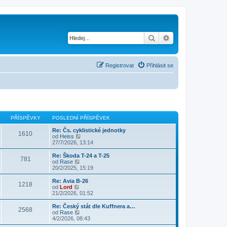
Hledat
Pokročilé hledání
Registrovat
Přihlásit se
PŘÍSPĚVKY
POSLEDNÍ PŘÍSPĚVEK
Re: Čs. cyklistické jednotky
1610
Z
od
Heiss
o
27/7/2026, 13:14
b
r
Re: Škoda T-24 a T-25
781
a
Z
od
Rase
z
o
20/2/2025, 15:19
i
b
t
r
Re: Avia B-26
1218
p
a
Z
od
Lord
o
z
o
21/2/2026, 01:52
s
i
b
l
t
r
Re: Český stát dle Kuffnera a…
e
2568
p
a
Z
od
Rase
d
o
z
o
4/2/2026, 08:43
n
s
i
b
í