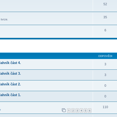
52
35
 tvrze.
6
ilé hledání
ODPOVĚDI
ahník část 4.
3
ahník část 3.
3
ahník část 2.
0
ahník část 1.
0
110
y
1
2
3
4
5
6