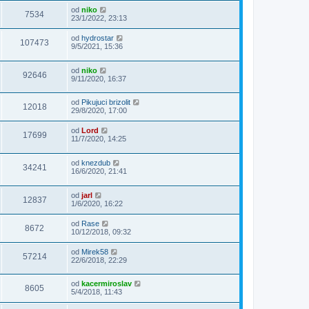
od
niko
7534
23/1/2022, 23:13
od
hydrostar
107473
9/5/2021, 15:36
od
niko
92646
9/11/2020, 16:37
od
Pikujuci brizolit
12018
29/8/2020, 17:00
od
Lord
17699
11/7/2020, 14:25
od
knezdub
34241
16/6/2020, 21:41
od
jarl
12837
1/6/2020, 16:22
od
Rase
8672
10/12/2018, 09:32
od
Mirek58
57214
22/6/2018, 22:29
od
kacermiroslav
8605
5/4/2018, 11:43