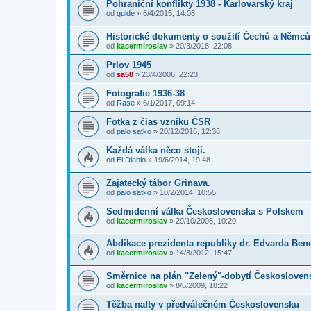
Pohraniční konflikty 1938 - Karlovarský kraj
od
gulde
»
6/4/2015, 14:08
Historické dokumenty o soužití Čechů a Němců
od
kacermiroslav
»
20/3/2018, 22:08
Prlov 1945
od
sa58
»
23/4/2006, 22:23
Fotografie 1936-38
od
Rase
»
6/1/2017, 09:14
Fotka z čias vzniku ČSR
od
palo satko
»
20/12/2016, 12:36
Každá válka něco stojí.
od
El Diablo
»
19/6/2014, 19:48
Zajatecký tábor Grinava.
od
palo satko
»
10/2/2014, 10:55
Sedmidenní válka Československa s Polskem
od
kacermiroslav
»
29/10/2008, 10:20
Abdikace prezidenta republiky dr. Edvarda Ben
od
kacermiroslav
»
14/3/2012, 15:47
Směrnice na plán "Zelený"-dobytí Českosloven
od
kacermiroslav
»
8/6/2009, 18:22
Těžba nafty v předválečném Československu