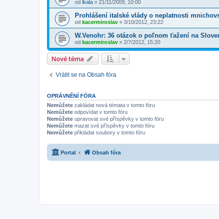
od
lkala
»
21/11/2009, 10:00
Prohlášení italské vlády o neplatnosti mnicho
od
kacermiroslav
»
3/10/2012, 23:22
W.Venohr: 36 otázok o poľnom ťažení na Slove
od
kacermiroslav
»
2/7/2012, 15:20
Nové téma
Vrátit se na Obsah fóra
OPRÁVNĚNÍ FÓRA
Nemůžete
zakládat nová témata v tomto fóru
Nemůžete
odpovídat v tomto fóru
Nemůžete
upravovat své příspěvky v tomto fóru
Nemůžete
mazat své příspěvky v tomto fóru
Nemůžete
přikládat soubory v tomto fóru
Portal
Obsah fóra