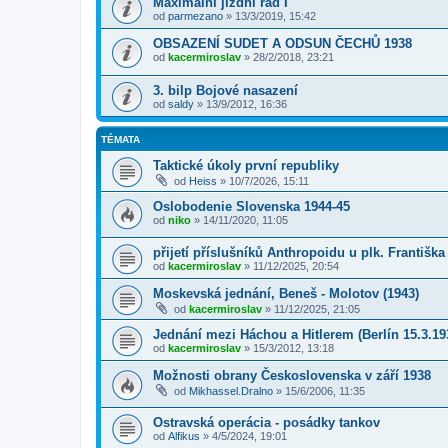
Maximální jízdní řád I
od
parmezano
»
13/3/2019, 15:42
OBSAZENÍ SUDET A ODSUN ČECHŮ 1938
od
kacermiroslav
»
28/2/2018, 23:21
3. bilp Bojové nasazení
od
saldy
»
13/9/2012, 16:36
TÉMATA
Taktické úkoly první republiky
od
Heiss
»
10/7/2026, 15:11
Oslobodenie Slovenska 1944-45
od
niko
»
14/11/2020, 11:05
přijetí příslušníků Anthropoidu u plk. Františk
od
kacermiroslav
»
11/12/2025, 20:54
Moskevská jednání, Beneš - Molotov (1943)
od
kacermiroslav
»
11/12/2025, 21:05
Jednání mezi Háchou a Hitlerem (Berlín 15.3.19
od
kacermiroslav
»
15/3/2012, 13:18
Možnosti obrany Československa v září 1938
od
Mikhassel.Dralno
»
15/6/2006, 11:35
Ostravská operácia - posádky tankov
od
Alfikus
»
4/5/2024, 19:01