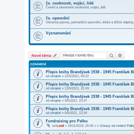
čs. osobnosti, vojáci, lidé
České a slovenské osobnosti, vojáci, lidé.
čs. opevnění
Obranná pásma, pohraniční opevnění, lehké a těžké objekty,
Vyznamenání
Hledat
Pokroč
Nové téma
OZNÁMENÍ
Přepis knihy Brandýsek 1938 - 1945 František Bl
od
strojmir
»
21/5/2021, 00:22
Přepis knihy Brandýsek 1938 - 1945 František Bl
od
strojmir
»
12/5/2021, 22:43
Přepis knihy Brandýsek 1938 - 1945 František Bl
od
strojmir
»
9/5/2021, 23:47
Přepis knihy Brandýsek 1938 - 1945 František Bl
od
strojmir
»
6/5/2021, 13:34
Fundraising pro Palbu
od
Lord
»
19/11/2019, 20:45
» v
Vzkazy od vedení Palb