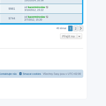
13/1/2014, 20:38
od
kacermiroslav
9981
3/10/2012, 23:22
od
kacermiroslav
9744
2/7/2012, 15:20
1
2
Další
46 témat
Přejít na
Kontaktujte nás
Smazat cookies
Všechny časy jsou v
UTC+02:00