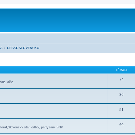
45
ČESKOSLOVENSKO
TÉMATA
74
dla, děla.
36
51
60
torát,Slovenský štát, odboj, partyzáni, SNP.