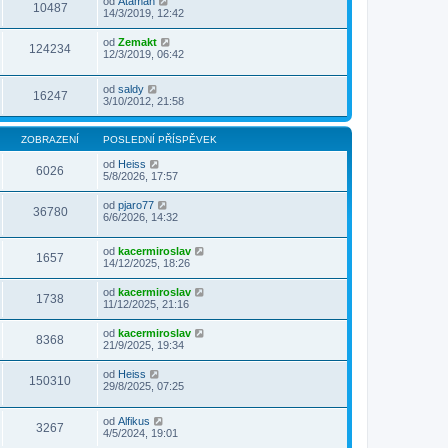
od
Ataman
10487
14/3/2019, 12:42
od
Zemakt
124234
12/3/2019, 06:42
od
saldy
16247
3/10/2012, 21:58
ZOBRAZENÍ
POSLEDNÍ PŘÍSPĚVEK
od
Heiss
6026
5/8/2026, 17:57
od
pjaro77
36780
6/6/2026, 14:32
od
kacermiroslav
1657
14/12/2025, 18:26
od
kacermiroslav
1738
11/12/2025, 21:16
od
kacermiroslav
8368
21/9/2025, 19:34
od
Heiss
150310
29/8/2025, 07:25
od
Alfikus
3267
4/5/2024, 19:01