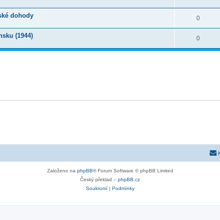
vské dohody
0
nsku (1944)
0
Založeno na
phpBB
® Forum Software © phpBB Limited
Český překlad –
phpBB.cz
Soukromí
|
Podmínky