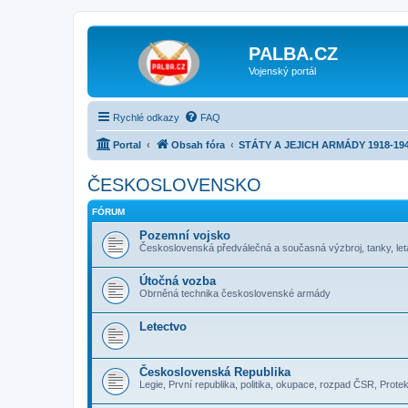
PALBA.CZ
Vojenský portál
Rychlé odkazy
FAQ
Portal
Obsah fóra
STÁTY A JEJICH ARMÁDY 1918-19
ČESKOSLOVENSKO
FÓRUM
Pozemní vojsko
Československá předválečná a současná výzbroj, tanky, leta
Útočná vozba
Obrněná technika československé armády
Letectvo
Československá Republika
Legie, První republika, politika, okupace, rozpad ČSR, Protek