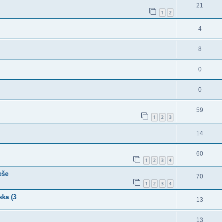
21
1
2
4
8
0
0
59
1
2
3
14
60
1
2
3
4
eše
70
1
2
3
4
ska (3
13
13