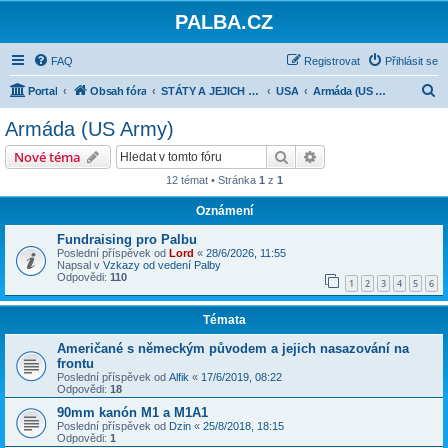
PALBA.CZ
FAQ
Registrovat
Přihlásit se
H
Portal
Obsah fóra
STÁTY A JEJICH ARMÁDY 1918-1945
USA
Armáda (US Army)
l
Armáda (US Army)
e
Hledat
Pokročilé hledání
Nové téma
d
12 témat • Stránka
1
z
1
a
Oznámení
t
Fundraising pro Palbu
Poslední příspěvek od
Lord
«
28/6/2026, 11:55
Napsal v
Vzkazy od vedení Palby
Odpovědi:
110
1
2
3
4
5
6
Témata
Američané s německým původem a jejich nasazování na
frontu
Poslední příspěvek od
Alfik
«
17/6/2019, 08:22
Odpovědi:
18
90mm kanón M1 a M1A1
Poslední příspěvek od
Dzin
«
25/8/2018, 18:15
Odpovědi:
1