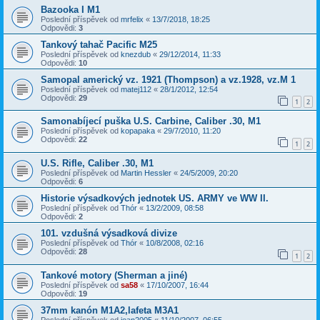
Bazooka I M1
Poslední příspěvek od
mrfelix
«
13/7/2018, 18:25
Odpovědi:
3
Tankový tahač Pacific M25
Poslední příspěvek od
knezdub
«
29/12/2014, 11:33
Odpovědi:
10
Samopal americký vz. 1921 (Thompson) a vz.1928, vz.M 1
Poslední příspěvek od
matej112
«
28/1/2012, 12:54
Odpovědi:
29
1
2
Samonabíjecí puška U.S. Carbine, Caliber .30, M1
Poslední příspěvek od
kopapaka
«
29/7/2010, 11:20
Odpovědi:
22
1
2
U.S. Rifle, Caliber .30, M1
Poslední příspěvek od
Martin Hessler
«
24/5/2009, 20:20
Odpovědi:
6
Historie výsadkových jednotek US. ARMY ve WW II.
Poslední příspěvek od
Thór
«
13/2/2009, 08:58
Odpovědi:
2
101. vzdušná výsadková divize
Poslední příspěvek od
Thór
«
10/8/2008, 02:16
Odpovědi:
28
1
2
Tankové motory (Sherman a jiné)
Poslední příspěvek od
sa58
«
17/10/2007, 16:44
Odpovědi:
19
37mm kanón M1A2,lafeta M3A1
Poslední příspěvek od
jean2005
«
11/10/2007, 06:55