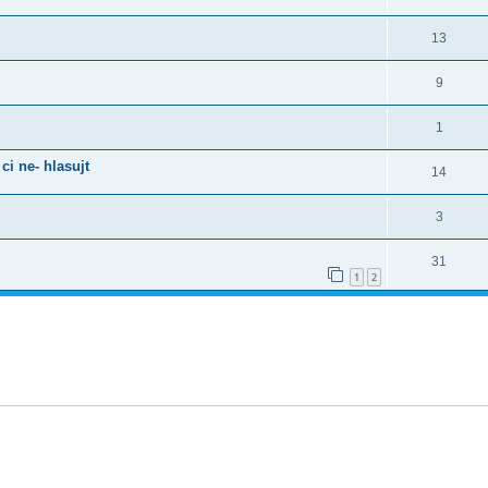
13
9
1
ci ne- hlasujt
14
3
31
1
2