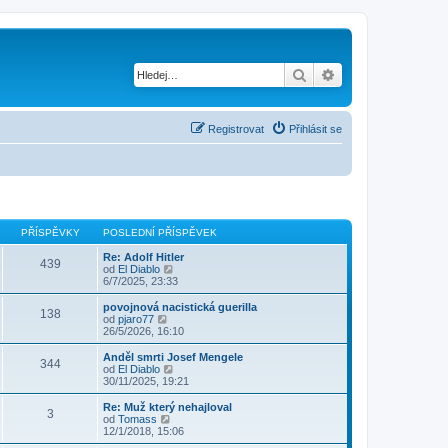
Hledat
Pokročilé hledání
Registrovat
Přihlásit se
PŘÍSPĚVKY
POSLEDNÍ PŘÍSPĚVEK
Re: Adolf Hitler
439
Z
od
El Diablo
o
6/7/2025, 23:33
b
r
povojnová nacistická guerilla
138
a
Z
od
pjaro77
z
o
26/5/2026, 16:10
i
b
t
r
Anděl smrti Josef Mengele
344
p
a
Z
od
El Diablo
o
z
o
30/11/2025, 19:21
s
i
b
l
t
r
Re: Muž který nehajloval
e
3
p
a
Z
od
Tomass
d
o
z
o
12/1/2018, 15:06
n
s
i
b
í