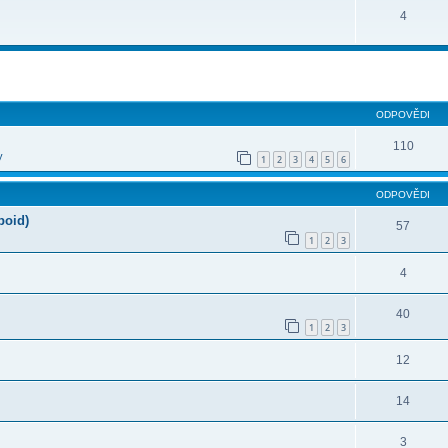
4
ilé hledání
ODPOVĚDI
110
y
1
2
3
4
5
6
ODPOVĚDI
poid)
57
1
2
3
4
40
1
2
3
12
14
3