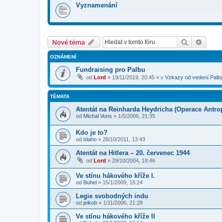
Vyznamenání
Hledat
Pokroč
Nové téma
OZNÁMENÍ
Fundraising pro Palbu
od
Lord
»
19/11/2019, 20:45
» v
Vzkazy od vedení Palb
TÉMATA
Atentát na Reinharda Heydricha (Operace Antro
od
Michal Vons
»
1/5/2006, 21:35
Kdo je to?
od
Idaho
»
28/10/2011, 13:43
Atentát na Hitlera – 20. červenec 1944
od
Lord
»
29/10/2004, 18:46
Ve stínu hákového kříže I.
od
Buhel
»
15/1/2009, 15:24
Legie svobodných indu
od
jeikob
»
1/11/2006, 21:28
Ve stínu hákového kříže II