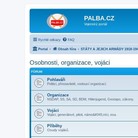
PALBA.CZ
Vojenský portál
Rychlé odkazy
FAQ
Portal
Obsah fóra
STÁTY A JEJICH ARMÁDY 1918-19
Osobnosti, organizace, vojáci
FÓRUM
Pohlaváři
Politici, přestavitelé, vedoucí organizací.
Organizace
NSDAP, SS, SA, SD, BDM, Hitlerjugend, Gestapo, zákony.
Vojáci
Vojáci, generálové, piloti, námo&#345;níci, esa.
Příběhy
Osudy vojáků.