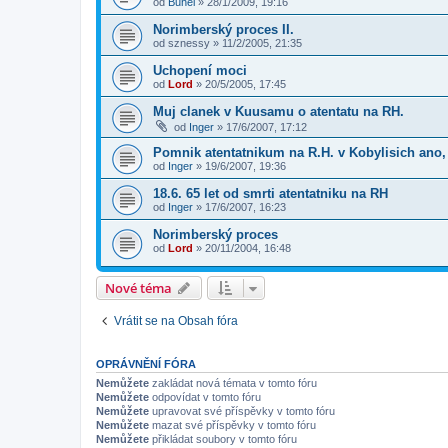
od
Buhel
»
28/1/2009, 19:16
Norimberský proces II.
od
sznessy
»
11/2/2005, 21:35
Uchopení moci
od
Lord
»
20/5/2005, 17:45
Muj clanek v Kuusamu o atentatu na RH.
od
Inger
»
17/6/2007, 17:12
Pomnik atentatnikum na R.H. v Kobylisich ano, 
od
Inger
»
19/6/2007, 19:36
18.6. 65 let od smrti atentatniku na RH
od
Inger
»
17/6/2007, 16:23
Norimberský proces
od
Lord
»
20/11/2004, 16:48
Nové téma
Vrátit se na Obsah fóra
OPRÁVNĚNÍ FÓRA
Nemůžete
zakládat nová témata v tomto fóru
Nemůžete
odpovídat v tomto fóru
Nemůžete
upravovat své příspěvky v tomto fóru
Nemůžete
mazat své příspěvky v tomto fóru
Nemůžete
přikládat soubory v tomto fóru