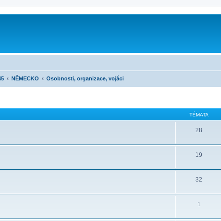
45
NĚMECKO
Osobnosti, organizace, vojáci
TÉMATA
28
19
32
1