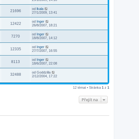
od
lkala
21696
27/1/2009, 13:41
od
Inger
12422
26/8/2007, 18:21
od
Inger
7270
18/8/2007, 14:12
od
Inger
12335
27/7/2007, 16:55
od
Inger
8113
18/6/2007, 22:08
od
Goddzilla
32488
2/12/2004, 17:22
12 témat • Stránka
1
z
1
Přejít na