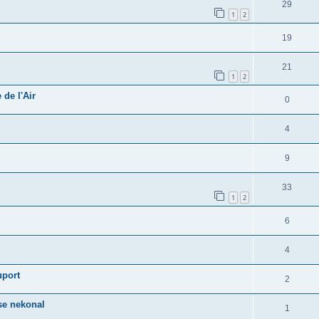
29
1
2
19
21
1
2
de l'Air
0
4
9
33
1
2
6
4
uport
2
 se nekonal
1