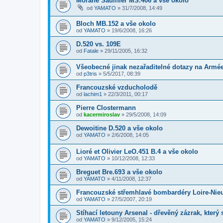
Morane Saulnier MS.406 a vše okolo
od
YAMATO
»
31/7/2008, 14:49
Bloch MB.152 a vše okolo
od
YAMATO
»
19/6/2008, 16:26
D.520 vs. 109E
od
Fatale
»
29/11/2005, 16:32
Všeobecné jinak nezařaditelné dotazy na Armée 
od
p3tris
»
5/5/2017, 08:39
Francouzské vzducholodě
od
lachim1
»
22/3/2011, 00:17
Pierre Clostermann
od
kacermiroslav
»
29/5/2008, 14:09
Dewoitine D.520 a vše okolo
od
YAMATO
»
2/6/2008, 14:05
Lioré et Olivier LeO.451 B.4 a vše okolo
od
YAMATO
»
10/12/2008, 12:33
Breguet Bre.693 a vše okolo
od
YAMATO
»
4/11/2008, 12:37
Francouzské střemhlavé bombardéry Loire-Nie
od
YAMATO
»
27/5/2007, 20:19
Stíhací letouny Arsenal - dřevěný zázrak, který
od
YAMATO
»
9/12/2005, 15:24