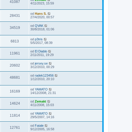
41087
4/11/2023, 15:59
od
Hans S.
28431
27/4/2020, 00:57
od
QVAK
34519
30/8/2018, 01:06
od
p3tris
6813
5/5/2017, 08:39
od
El Diablo
11961
2/11/2011, 19:29
od
jersey.se
20602
3/12/2010, 00:29
od
radek123456
48681
1/12/2010, 20:10
od
YAMATO
16169
14/12/2008, 21:31
od
Zemakt
14624
4/11/2008, 15:03
od
YAMATO
11814
29/5/2007, 14:16
od
Fatale
12761
9/12/2005, 16:58