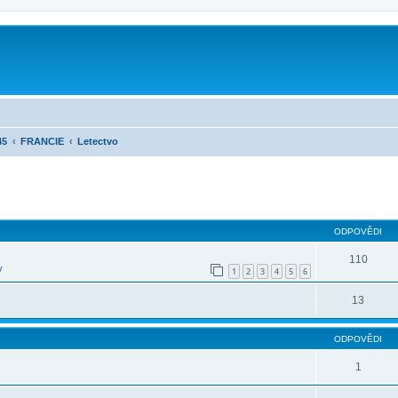
45
FRANCIE
Letectvo
ilé hledání
ODPOVĚDI
110
y
1
2
3
4
5
6
13
ODPOVĚDI
1