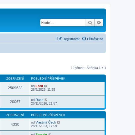
Hledat
Pokročilé hledání
Registrovat
Přihlásit se
12 témat • Stránka
1
z
1
ZOBRAZENÍ
POSLEDNÍ PŘÍSPĚVEK
od
Lord
2509638
28/6/2026, 11:55
od
Rase
20067
26/11/2016, 21:57
ZOBRAZENÍ
POSLEDNÍ PŘÍSPĚVEK
od
Vlastimil Čech
4330
28/11/2023, 17:59
od
Zemakt