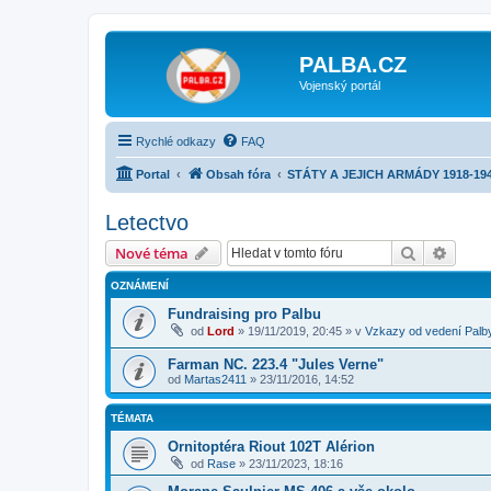
PALBA.CZ
Vojenský portál
Rychlé odkazy
FAQ
Portal
Obsah fóra
STÁTY A JEJICH ARMÁDY 1918-19
Letectvo
Hledat
Pokroč
Nové téma
OZNÁMENÍ
Fundraising pro Palbu
od
Lord
»
19/11/2019, 20:45
» v
Vzkazy od vedení Palb
Farman NC. 223.4 "Jules Verne"
od
Martas2411
»
23/11/2016, 14:52
TÉMATA
Ornitoptéra Riout 102T Alérion
od
Rase
»
23/11/2023, 18:16