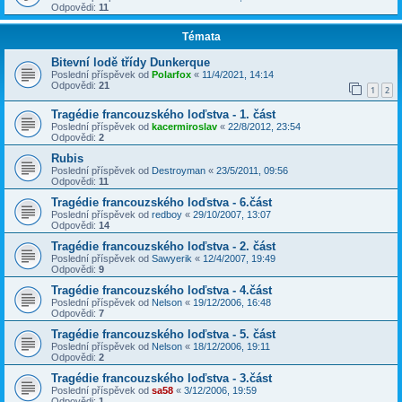
Odpovědi:
11
Témata
Bitevní lodě třídy Dunkerque
Poslední příspěvek od
Polarfox
«
11/4/2021, 14:14
Odpovědi:
21
1
2
Tragédie francouzského loďstva - 1. část
Poslední příspěvek od
kacermiroslav
«
22/8/2012, 23:54
Odpovědi:
2
Rubis
Poslední příspěvek od
Destroyman
«
23/5/2011, 09:56
Odpovědi:
11
Tragédie francouzského loďstva - 6.část
Poslední příspěvek od
redboy
«
29/10/2007, 13:07
Odpovědi:
14
Tragédie francouzského loďstva - 2. část
Poslední příspěvek od
Sawyerik
«
12/4/2007, 19:49
Odpovědi:
9
Tragédie francouzského loďstva - 4.část
Poslední příspěvek od
Nelson
«
19/12/2006, 16:48
Odpovědi:
7
Tragédie francouzského loďstva - 5. část
Poslední příspěvek od
Nelson
«
18/12/2006, 19:11
Odpovědi:
2
Tragédie francouzského loďstva - 3.část
Poslední příspěvek od
sa58
«
3/12/2006, 19:59
Odpovědi:
1