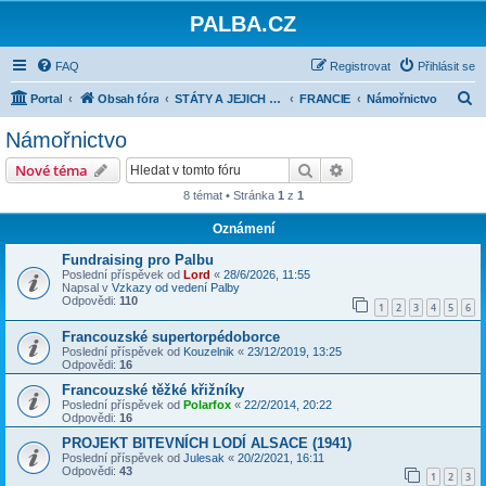
PALBA.CZ
FAQ
Registrovat
Přihlásit se
H
Portal
Obsah fóra
STÁTY A JEJICH ARMÁDY 1918-1945
FRANCIE
Námořnictvo
l
Námořnictvo
e
Hledat
Pokročilé hledání
Nové téma
d
8 témat • Stránka
1
z
1
a
Oznámení
t
Fundraising pro Palbu
Poslední příspěvek od
Lord
«
28/6/2026, 11:55
Napsal v
Vzkazy od vedení Palby
Odpovědi:
110
1
2
3
4
5
6
Francouzské supertorpédoborce
Poslední příspěvek od
Kouzelnik
«
23/12/2019, 13:25
Odpovědi:
16
Francouzské těžké křižníky
Poslední příspěvek od
Polarfox
«
22/2/2014, 20:22
Odpovědi:
16
PROJEKT BITEVNÍCH LODÍ ALSACE (1941)
Poslední příspěvek od
Julesak
«
20/2/2021, 16:11
Odpovědi:
43
1
2
3