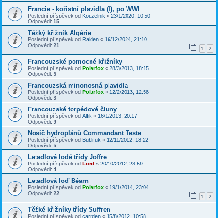
Francie - kořistní plavidla (I), po WWI
Poslední příspěvek od
Kouzelnik
«
23/1/2020, 10:50
Odpovědi:
15
Těžký křižník Algérie
Poslední příspěvek od
Raiden
«
16/12/2024, 21:10
Odpovědi:
21
1
2
Francouzské pomocné křižníky
Poslední příspěvek od
Polarfox
«
28/3/2013, 18:15
Odpovědi:
6
Francouzská minonosná plavidla
Poslední příspěvek od
Polarfox
«
12/2/2013, 12:58
Odpovědi:
3
Francouzské torpédové čluny
Poslední příspěvek od
Alfik
«
16/1/2013, 20:17
Odpovědi:
9
Nosič hydroplánů Commandant Teste
Poslední příspěvek od
Bublifuk
«
12/11/2012, 18:22
Odpovědi:
5
Letadlové lodě třídy Joffre
Poslední příspěvek od
Lord
«
20/10/2012, 23:59
Odpovědi:
4
Letadlová loď Béarn
Poslední příspěvek od
Polarfox
«
19/1/2014, 23:04
Odpovědi:
22
1
2
Těžké křižníky třídy Suffren
Poslední příspěvek od
carrden
«
15/8/2012, 10:58