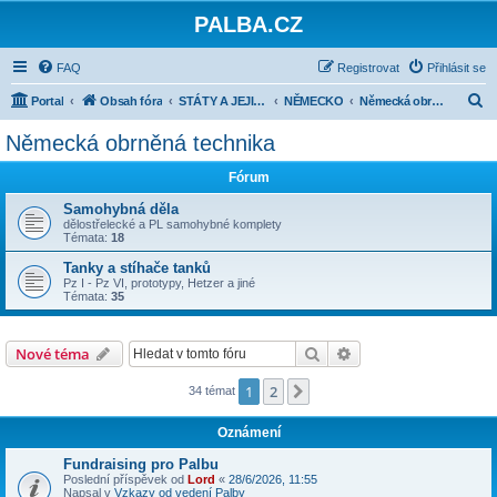
PALBA.CZ
FAQ
Registrovat
Přihlásit se
H
Portal
Obsah fóra
STÁTY A JEJICH ARMÁDY 1918-1945
NĚMECKO
Německá obrněná technika
l
Německá obrněná technika
e
Fórum
d
a
Samohybná děla
dělostřelecké a PL samohybné komplety
t
Témata:
18
Tanky a stíhače tanků
Pz I - Pz VI, prototypy, Hetzer a jiné
Témata:
35
Hledat
Pokročilé hledání
Nové téma
1
2
Další
34 témat
Oznámení
Fundraising pro Palbu
Poslední příspěvek od
Lord
«
28/6/2026, 11:55
Napsal v
Vzkazy od vedení Palby