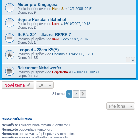
Motor pro Kingtigera
Poslední příspěvek od
Hans S.
«
13/1/2008, 20:51
Odpovědi:
9
Bojiště Postdam Bahnhof
Poslední příspěvek od
Lord
«
16/10/2007, 19:18
Odpovědi:
2
SdKfz 254 – Saurer RR/RK-7
Poslední příspěvek od
sa58
«
22/7/2007, 23:45
Odpovědi:
1
Leopold - 28cm K5(E)
Poslední příspěvek od
Daemon
«
12/4/2006, 15:51
Odpovědi:
35
1
2
Raketomet Nebelwerfer
Poslední příspěvek od
Pegeucko
«
17/10/2005, 00:39
Odpovědi:
12
Nové téma
1
2
Další
34 témat
Přejít na
OPRÁVNĚNÍ FÓRA
Nemůžete
zakládat nová témata v tomto fóru
Nemůžete
odpovídat v tomto fóru
Nemůžete
upravovat své příspěvky v tomto fóru
Nemůžete
mazat své příspěvky v tomto fóru