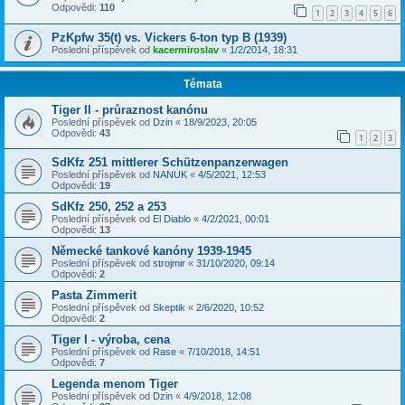
Odpovědi:
110
1
2
3
4
5
6
PzKpfw 35(t) vs. Vickers 6-ton typ B (1939)
Poslední příspěvek od
kacermiroslav
«
1/2/2014, 18:31
Témata
Tiger II - průraznost kanónu
Poslední příspěvek od
Dzin
«
18/9/2023, 20:05
Odpovědi:
43
1
2
3
SdKfz 251 mittlerer Schützenpanzerwagen
Poslední příspěvek od
NANUK
«
4/5/2021, 12:53
Odpovědi:
19
SdKfz 250, 252 a 253
Poslední příspěvek od
El Diablo
«
4/2/2021, 00:01
Odpovědi:
13
Německé tankové kanóny 1939-1945
Poslední příspěvek od
strojmir
«
31/10/2020, 09:14
Odpovědi:
2
Pasta Zimmerit
Poslední příspěvek od
Skeptik
«
2/6/2020, 10:52
Odpovědi:
2
Tiger I - výroba, cena
Poslední příspěvek od
Rase
«
7/10/2018, 14:51
Odpovědi:
7
Legenda menom Tiger
Poslední příspěvek od
Dzin
«
4/9/2018, 12:08