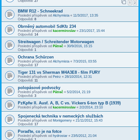
Odpovědi:
27
1
2
BMW R12 - Schneekrad
Poslední příspěvek od
Alchymista
«
11/3/2017, 13:35
Odpovědi:
8
Obrněný automobil SdKfz 234
Poslední příspěvek od
kacermiroslav
«
23/1/2017, 15:44
Odpovědi:
14
Streitwagen / Schreitender Motorwagen
Poslední příspěvek od
Pátrač
«
30/9/2016, 15:15
Odpovědi:
1
Ochrana Schürzen
Poslední příspěvek od
Alchymista
«
7/3/2015, 03:55
Odpovědi:
17
Tiger 131 vs Sherman M4A3E8 - film FURY
Poslední příspěvek od
Petrz
«
28/10/2014, 12:31
Odpovědi:
11
polopásové podvozky
Poslední příspěvek od
Pátrač
«
5/2/2014, 21:19
Odpovědi:
3
PzKpfw II. Ausf. A, B, C vs. Vickers 6-ton typ B (1939)
Poslední příspěvek od
kacermiroslav
«
2/2/2014, 23:10
Spojenecká technika v nemeckých službách
Poslední příspěvek od
Montgomery
«
21/11/2012, 15:43
Odpovědi:
17
Poraďte, co je na fotce
Poslední příspěvek od
hydrostar
«
23/5/2012, 21:04
Odpovědi:
1