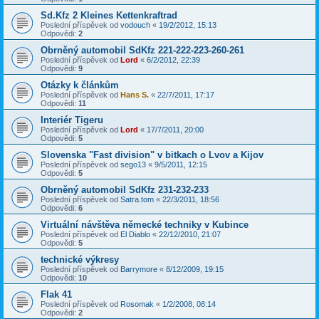
Sd.Kfz 2 Kleines Kettenkraftrad
Poslední příspěvek od
vodouch
«
19/2/2012, 15:13
Odpovědi:
2
Obrněný automobil SdKfz 221-222-223-260-261
Poslední příspěvek od
Lord
«
6/2/2012, 22:39
Odpovědi:
9
Otázky k článkům
Poslední příspěvek od
Hans S.
«
22/7/2011, 17:17
Odpovědi:
11
Interiér Tigeru
Poslední příspěvek od
Lord
«
17/7/2011, 20:00
Odpovědi:
5
Slovenska "Fast division" v bitkach o Lvov a Kijov
Poslední příspěvek od
sego13
«
9/5/2011, 12:15
Odpovědi:
5
Obrněný automobil SdKfz 231-232-233
Poslední příspěvek od
Satra.tom
«
22/3/2011, 18:56
Odpovědi:
6
Virtuální návštěva německé techniky v Kubince
Poslední příspěvek od
El Diablo
«
22/12/2010, 21:07
Odpovědi:
5
technické výkresy
Poslední příspěvek od
Barrymore
«
8/12/2009, 19:15
Odpovědi:
10
Flak 41
Poslední příspěvek od
Rosomak
«
1/2/2008, 08:14
Odpovědi:
2