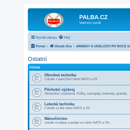
PALBA.CZ
Vojenský portál
Rychlé odkazy
FAQ
Portal
Obsah fóra
ARMÁDY A UDÁLOSTI PO ROCE 1
Ostatní
FÓRUM
Obrněná technika
Cokoliv s pancířem mimo NATO a VS
Pěchotní výzbroj
Historická i současná. Pušky, samopaly, kulomety, granáty.
Letecká technika
Cokoliv co lítá mimo NATO a VS
Námořnictvo
cokoliv co plave a potápí se mimo NATO a VS...