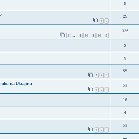
5
v
25
1
2
336
1
13
14
15
16
17
…
2
9
55
1
2
3
útoku na Ukrajinu
53
1
2
3
18
4
53
1
2
3