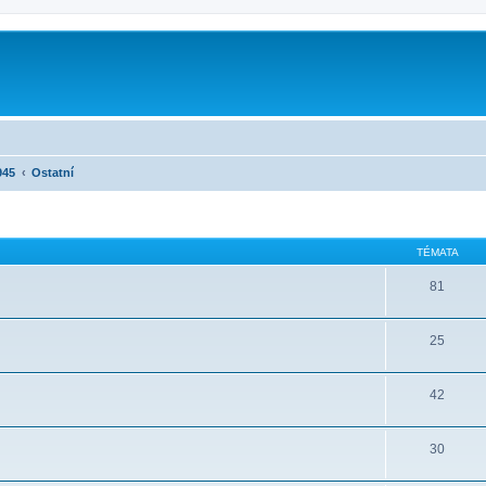
945
Ostatní
TÉMATA
81
25
42
30