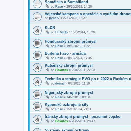
Somálsko a Somaliland
od
Rase
»
29/10/2025, 14:20
Vojenské kampane a operácie s využitím drono
od
pjaro77
»
27/9/2025, 13:37
KLDR
od
El Diablo
»
15/6/2014, 13:20
Honduraský zbrojní průmysl
od
Rase
»
19/1/2025, 11:22
Burkina Faso - armáda
od
Rase
»
28/12/2024, 17:45
Kubánský zbrojní průmysl
od
Polarfox
»
29/6/2011, 22:08
Technika a strategie PVO po r. 2022 a Ruském 
od
dronař
»
6/7/2025, 11:19
Nigerijský zbrojní průmysl
od
Rase
»
14/7/2019, 09:58
Kyperské ozbrojené síly
od
Rase
»
25/11/2024, 21:11
Íránský zbrojní průmysl - pozemní vojsko
od
Polarfox
»
26/5/2011, 20:47
Systémy aktivní ochrany