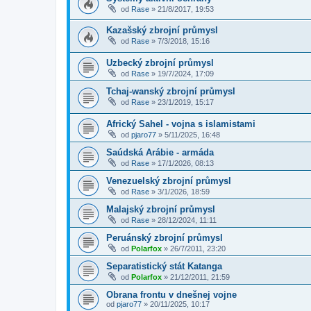
od
Rase
»
21/8/2017, 19:53
Kazašský zbrojní průmysl
od
Rase
»
7/3/2018, 15:16
Uzbecký zbrojní průmysl
od
Rase
»
19/7/2024, 17:09
Tchaj-wanský zbrojní průmysl
od
Rase
»
23/1/2019, 15:17
Africký Sahel - vojna s islamistami
od
pjaro77
»
5/11/2025, 16:48
Saúdská Arábie - armáda
od
Rase
»
17/1/2026, 08:13
Venezuelský zbrojní průmysl
od
Rase
»
3/1/2026, 18:59
Malajský zbrojní průmysl
od
Rase
»
28/12/2024, 11:11
Peruánský zbrojní průmysl
od
Polarfox
»
26/7/2011, 23:20
Separatistický stát Katanga
od
Polarfox
»
21/12/2011, 21:59
Obrana frontu v dnešnej vojne
od
pjaro77
»
20/11/2025, 10:17