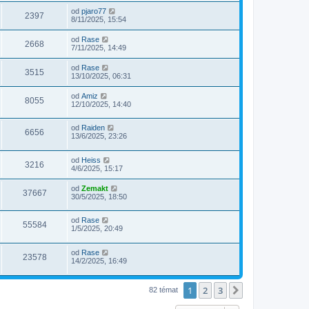
od
pjaro77
2397
8/11/2025, 15:54
od
Rase
2668
7/11/2025, 14:49
od
Rase
3515
13/10/2025, 06:31
od
Amiz
8055
12/10/2025, 14:40
od
Raiden
6656
13/6/2025, 23:26
od
Heiss
3216
4/6/2025, 15:17
od
Zemakt
37667
30/5/2025, 18:50
od
Rase
55584
1/5/2025, 20:49
od
Rase
23578
14/2/2025, 16:49
1
2
3
Další
82 témat