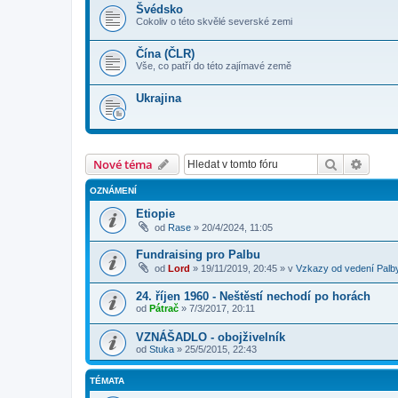
Švédsko
Cokoliv o této skvělé severské zemi
Čína (ČLR)
Vše, co patří do této zajímavé země
Ukrajina
Hledat
Pokroč
Nové téma
OZNÁMENÍ
Etiopie
od
Rase
»
20/4/2024, 11:05
Fundraising pro Palbu
od
Lord
»
19/11/2019, 20:45
» v
Vzkazy od vedení Palb
24. říjen 1960 - Neštěstí nechodí po horách
od
Pátrač
»
7/3/2017, 20:11
VZNÁŠADLO - obojživelník
od
Stuka
»
25/5/2015, 22:43
TÉMATA