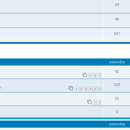
24
46
247
ilé hledání
ODPOVĚDI
42
1
2
3
110
y
1
2
3
4
5
6
21
1
2
3
ODPOVĚDI