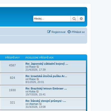
Hledat
Pokročilé hledání
Registrovat
Přihlásit se
PŘÍSPĚVKY
POSLEDNÍ PŘÍSPĚVEK
Re: Japonský základní bojový …
4587
Z
od
Rase
o
21/4/2026, 17:39
b
r
Re: Izraelská útočná puška Ar…
824
a
Z
od
Rase
z
o
8/1/2026, 20:01
i
b
t
r
Re: Brazilský letoun Embraer …
1930
p
a
Z
od
Koba
o
z
o
15/7/2026, 15:41
s
i
b
l
t
r
Re: Íránský zbrojní průmysl -…
e
321
p
a
Z
od
Ataman
d
o
z
o
31/3/2026, 13:08
n
s
i
b
í