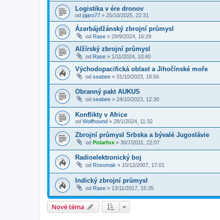
Logistika v ére dronov
od
pjaro77
»
25/10/2025, 22:31
Ázerbájdžánský zbrojní průmysl
od
Rase
»
29/9/2024, 16:29
Alžírský zbrojní průmysl
od
Rase
»
1/11/2024, 10:40
Východopacifická oblast a Jihočínské moře
od
seabee
»
31/10/2023, 18:56
Obranný pakt AUKUS
od
seabee
»
24/10/2023, 12:30
Konflikty v Africe
od
Wolfhound
»
28/1/2024, 11:32
Zbrojní průmysl Srbska a bývalé Jugoslávie
od
Polarfox
»
30/7/2011, 22:07
Radioelektronický boj
od
Rosomak
»
10/12/2007, 17:01
Indický zbrojní průmysl
od
Rase
»
13/11/2017, 15:35
Nové téma