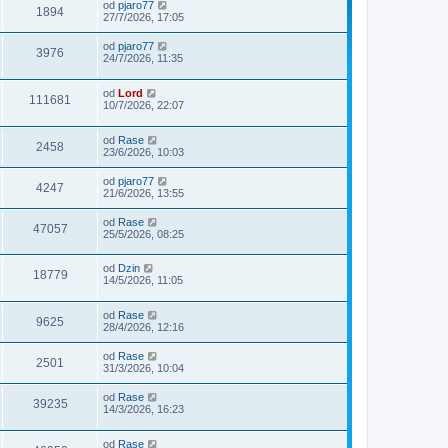
od
pjaro77
1894
27/7/2026, 17:05
od
pjaro77
3976
24/7/2026, 11:35
od
Lord
111681
10/7/2026, 22:07
od
Rase
2458
23/6/2026, 10:03
od
pjaro77
4247
21/6/2026, 13:55
od
Rase
47057
25/5/2026, 08:25
od
Dzin
18779
14/5/2026, 11:05
od
Rase
9625
28/4/2026, 12:16
od
Rase
2501
31/3/2026, 10:04
od
Rase
39235
14/3/2026, 16:23
od
Rase