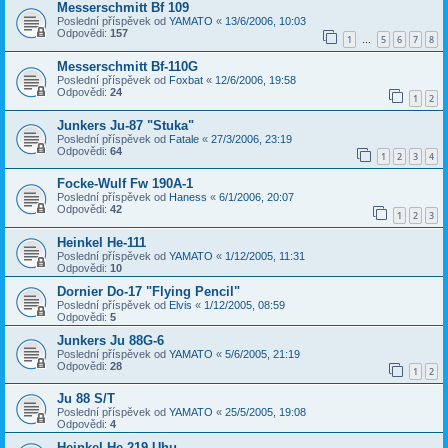
Messerschmitt Bf 109
Poslední příspěvek od
YAMATO
«
13/6/2006, 10:03
Odpovědi:
157
1
5
6
7
8
…
Messerschmitt Bf-110G
Poslední příspěvek od
Foxbat
«
12/6/2006, 19:58
Odpovědi:
24
1
2
Junkers Ju-87 "Stuka"
Poslední příspěvek od
Fatale
«
27/3/2006, 23:19
Odpovědi:
64
1
2
3
4
Focke-Wulf Fw 190A-1
Poslední příspěvek od
Haness
«
6/1/2006, 20:07
Odpovědi:
42
1
2
3
Heinkel He-111
Poslední příspěvek od
YAMATO
«
1/12/2005, 11:31
Odpovědi:
10
Dornier Do-17 "Flying Pencil"
Poslední příspěvek od
Elvis
«
1/12/2005, 08:59
Odpovědi:
5
Junkers Ju 88G-6
Poslední příspěvek od
YAMATO
«
5/6/2005, 21:19
Odpovědi:
28
1
2
Ju 88 S/T
Poslední příspěvek od
YAMATO
«
25/5/2005, 19:08
Odpovědi:
4
Heinkel He-219 Uhu