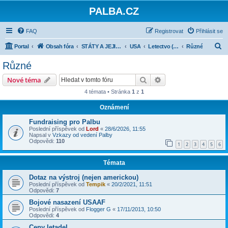
PALBA.CZ
FAQ
Registrovat
Přihlásit se
H
Portal
Obsah fóra
STÁTY A JEJICH ARMÁDY 1918-1945
USA
Letectvo (USAAF, USMC, USN)
Různé
l
Různé
e
Hledat
Pokročilé hledání
Nové téma
d
4 témata • Stránka
1
z
1
a
Oznámení
t
Fundraising pro Palbu
Poslední příspěvek od
Lord
«
28/6/2026, 11:55
Napsal v
Vzkazy od vedení Palby
Odpovědi:
110
1
2
3
4
5
6
Témata
Dotaz na výstroj (nejen americkou)
Poslední příspěvek od
Tempik
«
20/2/2021, 11:51
Odpovědi:
7
Bojové nasazení USAAF
Poslední příspěvek od
Flogger G
«
17/11/2013, 10:50
Odpovědi:
4
Ceny letadel