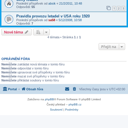
Poslední příspěvek od
absik
«
21/2/2011, 10:48
Odpovědi:
55
1
2
3
Pravidla provozu letadel v USA roku 1920
Poslední příspěvek od
sa58
«
5/12/2008, 10:58
Odpovědi:
7
Nové téma
4 témata • Stránka
1
z
1
Přejít na
OPRÁVNĚNÍ FÓRA
Nemůžete
zakládat nová témata v tomto fóru
Nemůžete
odpovídat v tomto fóru
Nemůžete
upravovat své příspěvky v tomto fóru
Nemůžete
mazat své příspěvky v tomto fóru
Nemůžete
přikládat soubory v tomto fóru
Portal
Obsah fóra
Všechny časy jsou v
UTC+02:00
Založeno na
phpBB
® Forum Software © phpBB Limited
Český překlad –
phpBB.cz
Soukromí
|
Podmínky