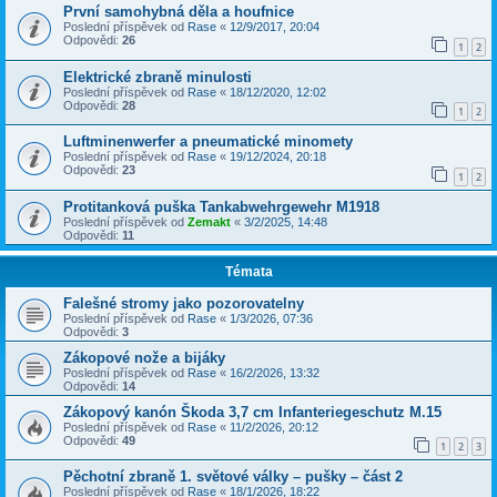
První samohybná děla a houfnice
Poslední příspěvek od
Rase
«
12/9/2017, 20:04
Odpovědi:
26
1
2
Elektrické zbraně minulosti
Poslední příspěvek od
Rase
«
18/12/2020, 12:02
Odpovědi:
28
1
2
Luftminenwerfer a pneumatické minomety
Poslední příspěvek od
Rase
«
19/12/2024, 20:18
Odpovědi:
23
1
2
Protitanková puška Tankabwehrgewehr M1918
Poslední příspěvek od
Zemakt
«
3/2/2025, 14:48
Odpovědi:
11
Témata
Falešné stromy jako pozorovatelny
Poslední příspěvek od
Rase
«
1/3/2026, 07:36
Odpovědi:
3
Zákopové nože a bijáky
Poslední příspěvek od
Rase
«
16/2/2026, 13:32
Odpovědi:
14
Zákopový kanón Škoda 3,7 cm Infanteriegeschutz M.15
Poslední příspěvek od
Rase
«
11/2/2026, 20:12
Odpovědi:
49
1
2
3
Pěchotní zbraně 1. světové války – pušky – část 2
Poslední příspěvek od
Rase
«
18/1/2026, 18:22