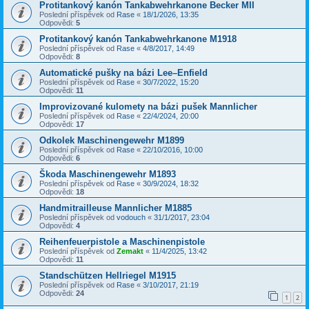
Protitankový kanón Tankabwehrkanone Becker MII
Poslední příspěvek od
Rase
«
18/1/2026, 13:35
Odpovědi:
5
Protitankový kanón Tankabwehrkanone M1918
Poslední příspěvek od
Rase
«
4/8/2017, 14:49
Odpovědi:
8
Automatické pušky na bázi Lee–Enfield
Poslední příspěvek od
Rase
«
30/7/2022, 15:20
Odpovědi:
11
Improvizované kulomety na bázi pušek Mannlicher
Poslední příspěvek od
Rase
«
22/4/2024, 20:00
Odpovědi:
17
Odkolek Maschinengewehr M1899
Poslední příspěvek od
Rase
«
22/10/2016, 10:00
Odpovědi:
6
Škoda Maschinengewehr M1893
Poslední příspěvek od
Rase
«
30/9/2024, 18:32
Odpovědi:
18
Handmitrailleuse Mannlicher M1885
Poslední příspěvek od
vodouch
«
31/1/2017, 23:04
Odpovědi:
4
Reihenfeuerpistole a Maschinenpistole
Poslední příspěvek od
Zemakt
«
11/4/2025, 13:42
Odpovědi:
11
Standschützen Hellriegel M1915
Poslední příspěvek od
Rase
«
3/10/2017, 21:19
Odpovědi:
24
1
2