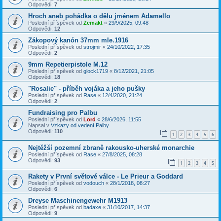
Odpovědi:
7
Hroch aneb pohádka o dělu jménem Adamello
Poslední příspěvek od
Zemakt
«
29/9/2025, 09:48
Odpovědi:
12
Zákopový kanón 37mm mle.1916
Poslední příspěvek od
strojmir
«
24/10/2022, 17:35
Odpovědi:
2
9mm Repetierpistole M.12
Poslední příspěvek od
glock1719
«
8/12/2021, 21:05
Odpovědi:
18
"Rosalie" - příběh vojáka a jeho pušky
Poslední příspěvek od
Rase
«
12/4/2020, 21:24
Odpovědi:
2
Fundraising pro Palbu
Poslední příspěvek od
Lord
«
28/6/2026, 11:55
Napsal v
Vzkazy od vedení Palby
Odpovědi:
110
1
2
3
4
5
6
Nejtěžší pozemní zbraně rakousko-uherské monarchie
Poslední příspěvek od
Rase
«
27/8/2025, 08:28
Odpovědi:
93
1
2
3
4
5
Rakety v První světové válce - Le Prieur a Goddard
Poslední příspěvek od
vodouch
«
28/1/2018, 08:27
Odpovědi:
6
Dreyse Maschinengewehr M1913
Poslední příspěvek od
badaxe
«
31/10/2017, 14:37
Odpovědi:
9