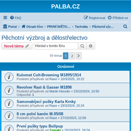
PALBA.CZ
FAQ
Registrovat
Přihlásit se
H
Portal
Obsah fóra
PRVNÍ SVĚTOVÁ VÁLKA
Technika
Pěchotní výzbroj a dělostřelectvo
l
Pěchotní výzbroj a dělostřelectvo
e
Hledat
Pokročilé hledání
Nové téma
d
a
1
2
Další
59 témat
t
Oznámení
Kulomet Colt-Browning M1895/1914
Poslední příspěvek od
Rase
«
10/3/2025, 10:22
Revolver Rast & Gasser M1898
Poslední příspěvek od
Martin Hessler
«
23/10/2024, 10:50
Odpovědi:
1
Samonabíjecí pušky Karla Krnky
Poslední příspěvek od
Rase
«
29/3/2024, 15:24
8 cm polní kanón M.05/08
Poslední příspěvek od
Rase
«
27/10/2023, 12:09
První pušky typu Bullpup
Poslední příspěvek od
Zemakt
«
15/10/2023, 18:24