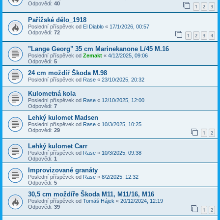
Odpovědi:
40
1
2
3
Pařížské dělo_1918
Poslední příspěvek od
El Diablo
«
17/1/2026, 00:57
Odpovědi:
72
1
2
3
4
"Lange Georg" 35 cm Marinekanone L/45 M.16
Poslední příspěvek od
Zemakt
«
4/12/2025, 09:06
Odpovědi:
5
24 cm moždíř Škoda M.98
Poslední příspěvek od
Rase
«
23/10/2025, 20:32
Kulometná kola
Poslední příspěvek od
Rase
«
12/10/2025, 12:00
Odpovědi:
7
Lehký kulomet Madsen
Poslední příspěvek od
Rase
«
10/3/2025, 10:25
Odpovědi:
29
1
2
Lehký kulomet Carr
Poslední příspěvek od
Rase
«
10/3/2025, 09:38
Odpovědi:
1
Improvizované granáty
Poslední příspěvek od
Rase
«
8/2/2025, 12:32
Odpovědi:
5
30,5 cm moždíře Škoda M11, M11/16, M16
Poslední příspěvek od
Tomáš Hájek
«
20/12/2024, 12:19
Odpovědi:
39
1
2