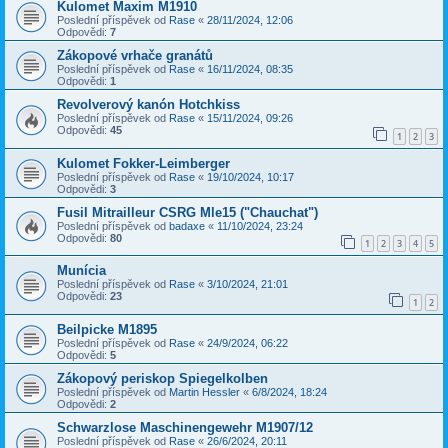
Kulomet Maxim M1910
Poslední příspěvek od
Rase
«
28/11/2024, 12:06
Odpovědi:
7
Zákopové vrhače granátů
Poslední příspěvek od
Rase
«
16/11/2024, 08:35
Odpovědi:
1
Revolverový kanón Hotchkiss
Poslední příspěvek od
Rase
«
15/11/2024, 09:26
Odpovědi:
45
1
2
3
Kulomet Fokker-Leimberger
Poslední příspěvek od
Rase
«
19/10/2024, 10:17
Odpovědi:
3
Fusil Mitrailleur CSRG Mle15 ("Chauchat")
Poslední příspěvek od
badaxe
«
11/10/2024, 23:24
Odpovědi:
80
1
2
3
4
5
Munícia
Poslední příspěvek od
Rase
«
3/10/2024, 21:01
Odpovědi:
23
1
2
Beilpicke M1895
Poslední příspěvek od
Rase
«
24/9/2024, 06:22
Odpovědi:
5
Zákopový periskop Spiegelkolben
Poslední příspěvek od
Martin Hessler
«
6/8/2024, 18:24
Odpovědi:
2
Schwarzlose Maschinengewehr M1907/12
Poslední příspěvek od
Rase
«
26/6/2024, 20:11