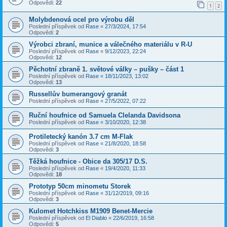
Odpovědi:
22
1
2
Molybdenová ocel pro výrobu děl
Poslední příspěvek od
Rase
«
27/3/2024, 17:54
Odpovědi:
2
Výrobci zbraní, munice a válečného materiálu v R-U
Poslední příspěvek od
Rase
«
9/12/2023, 22:24
Odpovědi:
12
Pěchotní zbraně 1. světové války – pušky – část 1
Poslední příspěvek od
Rase
«
18/11/2023, 13:02
Odpovědi:
13
Russellův bumerangový granát
Poslední příspěvek od
Rase
«
27/5/2022, 07:22
Ruční houfnice od Samuela Clelanda Davidsona
Poslední příspěvek od
Rase
«
3/10/2020, 12:38
Protiletecký kanón 3.7 cm M-Flak
Poslední příspěvek od
Rase
«
21/8/2020, 18:58
Odpovědi:
3
Těžká houfnice - Obice da 305/17 D.S.
Poslední příspěvek od
Rase
«
19/4/2020, 11:33
Odpovědi:
18
Prototyp 50cm minometu Storek
Poslední příspěvek od
Rase
«
31/12/2019, 09:16
Odpovědi:
3
Kulomet Hotchkiss M1909 Benet-Mercie
Poslední příspěvek od
El Diablo
«
22/6/2019, 16:58
Odpovědi:
5