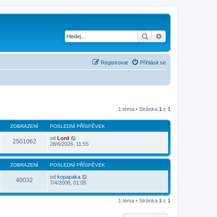
Hledat
Pokročilé hledání
Registrovat
Přihlásit se
1 téma • Stránka
1
z
1
ZOBRAZENÍ
POSLEDNÍ PŘÍSPĚVEK
od
Lord
2501062
28/6/2026, 11:55
ZOBRAZENÍ
POSLEDNÍ PŘÍSPĚVEK
od
kopapaka
40032
7/4/2008, 01:05
1 téma • Stránka
1
z
1