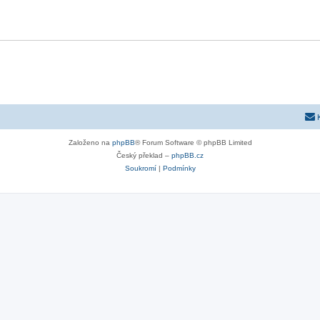
Založeno na
phpBB
® Forum Software © phpBB Limited
Český překlad –
phpBB.cz
Soukromí
|
Podmínky