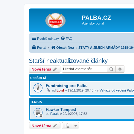
PALBA.CZ
Vojenský portál
Rychlé odkazy
FAQ
Portal
Obsah fóra
STÁTY A JEJICH ARMÁDY 1918-19
Starší neaktualizované články
Hledat
Pokroč
Nové téma
OZNÁMENÍ
Fundraising pro Palbu
od
Lord
»
19/11/2019, 20:45
» v
Vzkazy od vedení Palb
TÉMATA
Hawker Tempest
od
Fatale
»
22/1/2006, 17:52
Nové téma