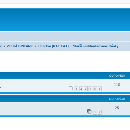
45
VELKÁ BRITÁNIE
Letectvo (RAF, FAA)
Starší neaktualizované články
ilé hledání
ODPOVĚDI
110
y
1
2
3
4
5
6
ODPOVĚDI
25
1
2