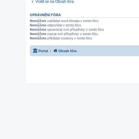
Vrátit se na Obsah fóra
OPRÁVNĚNÍ FÓRA
Nemůžete
zakládat nová témata v tomto fóru
Nemůžete
odpovídat v tomto fóru
Nemůžete
upravovat své příspěvky v tomto fóru
Nemůžete
mazat své příspěvky v tomto fóru
Nemůžete
přikládat soubory v tomto fóru
Portal
Obsah fóra