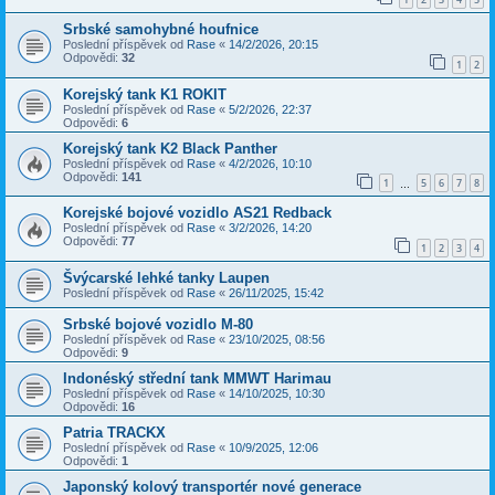
Srbské samohybné houfnice
Poslední příspěvek od
Rase
«
14/2/2026, 20:15
Odpovědi:
32
1
2
Korejský tank K1 ROKIT
Poslední příspěvek od
Rase
«
5/2/2026, 22:37
Odpovědi:
6
Korejský tank K2 Black Panther
Poslední příspěvek od
Rase
«
4/2/2026, 10:10
Odpovědi:
141
1
5
6
7
8
…
Korejské bojové vozidlo AS21 Redback
Poslední příspěvek od
Rase
«
3/2/2026, 14:20
Odpovědi:
77
1
2
3
4
Švýcarské lehké tanky Laupen
Poslední příspěvek od
Rase
«
26/11/2025, 15:42
Srbské bojové vozidlo M-80
Poslední příspěvek od
Rase
«
23/10/2025, 08:56
Odpovědi:
9
Indonéský střední tank MMWT Harimau
Poslední příspěvek od
Rase
«
14/10/2025, 10:30
Odpovědi:
16
Patria TRACKX
Poslední příspěvek od
Rase
«
10/9/2025, 12:06
Odpovědi:
1
Japonský kolový transportér nové generace