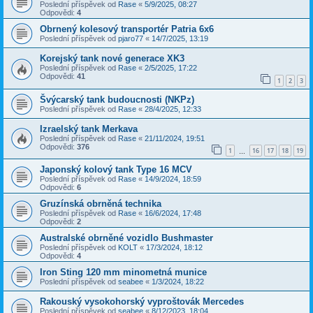
Poslední příspěvek od
Rase
«
5/9/2025, 08:27
Odpovědi:
4
Obrnený kolesový transportér Patria 6x6
Poslední příspěvek od
pjaro77
«
14/7/2025, 13:19
Korejský tank nové generace XK3
Poslední příspěvek od
Rase
«
2/5/2025, 17:22
Odpovědi:
41
1
2
3
Švýcarský tank budoucnosti (NKPz)
Poslední příspěvek od
Rase
«
28/4/2025, 12:33
Izraelský tank Merkava
Poslední příspěvek od
Rase
«
21/11/2024, 19:51
Odpovědi:
376
1
16
17
18
19
…
Japonský kolový tank Type 16 MCV
Poslední příspěvek od
Rase
«
14/9/2024, 18:59
Odpovědi:
6
Gruzínská obrněná technika
Poslední příspěvek od
Rase
«
16/6/2024, 17:48
Odpovědi:
2
Australské obrněné vozidlo Bushmaster
Poslední příspěvek od
KOLT
«
17/3/2024, 18:12
Odpovědi:
4
Iron Sting 120 mm minometná munice
Poslední příspěvek od
seabee
«
1/3/2024, 18:22
Rakouský vysokohorský vyproštovák Mercedes
Poslední příspěvek od
seabee
«
8/12/2023, 18:04