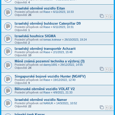
Odpovědi:
4
Izraelské obrněné vozidlo Eitan
Poslední příspěvek od
Rase
«
6/11/2023, 10:33
Odpovědi:
26
1
2
Izraelský obrněný buldozer Caterpillar D9
Poslední příspěvek od
Rase
«
6/11/2023, 10:31
Odpovědi:
1
Izraelská houfnice SIGMA
Poslední příspěvek od
tomas.kotnour
«
26/10/2023, 19:24
Odpovědi:
2
Izraelský obrněný transportér Achzarit
Poslední příspěvek od
Rase
«
2/1/2023, 15:48
Odpovědi:
10
Méně známá pozemní technika a výzbroj (3)
Poslední příspěvek od
danny1691
«
29/12/2022, 14:55
Odpovědi:
24
1
2
Singapurské bojové vozidlo Hunter (NGAFV)
Poslední příspěvek od
Rase
«
19/12/2022, 12:40
Odpovědi:
9
Běloruské obrněné vozidlo VOLAT V2
Poslední příspěvek od
Rase
«
4/9/2021, 21:33
Izraelské obrněné vozidlo Namer
Poslední příspěvek od
NANUK
«
14/3/2021, 10:52
Odpovědi:
22
1
2
Iránský tank Karrar