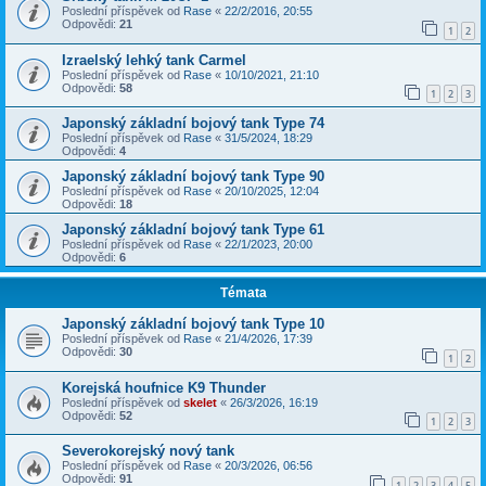
Poslední příspěvek od
Rase
«
22/2/2016, 20:55
Odpovědi:
21
1
2
Izraelský lehký tank Carmel
Poslední příspěvek od
Rase
«
10/10/2021, 21:10
Odpovědi:
58
1
2
3
Japonský základní bojový tank Type 74
Poslední příspěvek od
Rase
«
31/5/2024, 18:29
Odpovědi:
4
Japonský základní bojový tank Type 90
Poslední příspěvek od
Rase
«
20/10/2025, 12:04
Odpovědi:
18
Japonský základní bojový tank Type 61
Poslední příspěvek od
Rase
«
22/1/2023, 20:00
Odpovědi:
6
Témata
Japonský základní bojový tank Type 10
Poslední příspěvek od
Rase
«
21/4/2026, 17:39
Odpovědi:
30
1
2
Korejská houfnice K9 Thunder
Poslední příspěvek od
skelet
«
26/3/2026, 16:19
Odpovědi:
52
1
2
3
Severokorejský nový tank
Poslední příspěvek od
Rase
«
20/3/2026, 06:56
Odpovědi:
91
1
2
3
4
5