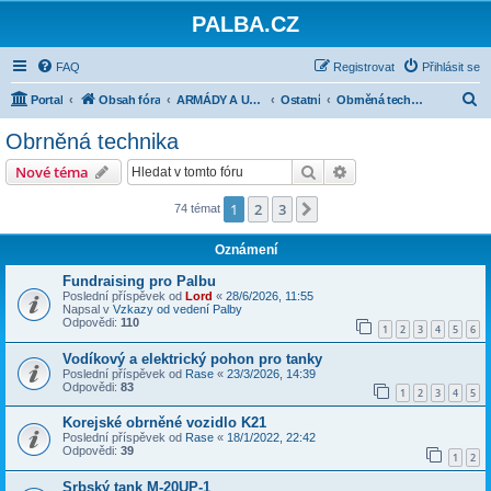
PALBA.CZ
FAQ
Registrovat
Přihlásit se
H
Portal
Obsah fóra
ARMÁDY A UDÁLOSTI PO ROCE 1945
Ostatní
Obrněná technika
l
Obrněná technika
e
Hledat
Pokročilé hledání
Nové téma
d
a
1
2
3
Další
74 témat
t
Oznámení
Fundraising pro Palbu
Poslední příspěvek od
Lord
«
28/6/2026, 11:55
Napsal v
Vzkazy od vedení Palby
Odpovědi:
110
1
2
3
4
5
6
Vodíkový a elektrický pohon pro tanky
Poslední příspěvek od
Rase
«
23/3/2026, 14:39
Odpovědi:
83
1
2
3
4
5
Korejské obrněné vozidlo K21
Poslední příspěvek od
Rase
«
18/1/2022, 22:42
Odpovědi:
39
1
2
Srbský tank M-20UP-1