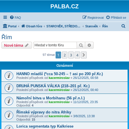
PALBA.CZ
FAQ
Registrovat
Přihlásit se
H
Portal
Obsah fóra
STAROVĚK, STŘEDOVĚK, NOVOVĚK DO ROKU 1914
Starověk
Řím
l
Řím
e
Hledat
Pokročilé hledání
Nové téma
d
a
1
2
3
4
Další
97 témat
t
Oznámení
HANNO mladší (*cca 50-245 – † asi po 200 př.Kr.)
Poslední příspěvek od
kacermiroslav
«
26/12/2025, 00:58
DRUHÁ PUNSKÁ VÁLKA (218–201 př. Kr.)
Poslední příspěvek od
kacermiroslav
«
26/12/2025, 00:40
Námořní bitva u Morbihanu (56 př.n.l.)
Poslední příspěvek od
kacermiroslav
«
11/12/2025, 23:35
Odpovědi:
4
Římské výpravy do nitra Afriky
Poslední příspěvek od
kacermiroslav
«
3/8/2025, 13:38
Odpovědi:
15
Lorica segmentata typ Kalkriese