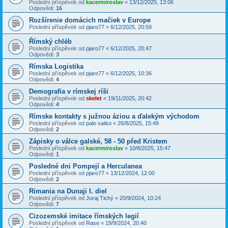
Poslední příspěvek od
kacermiroslav
«
13/12/2025, 13:06
Odpovědi:
16
Rozšírenie domácich mačiek v Europe
Poslední příspěvek od
pjaro77
«
6/12/2025, 20:59
Římský chléb
Poslední příspěvek od
pjaro77
«
6/12/2025, 20:47
Odpovědi:
3
Rímska Logistika
Poslední příspěvek od
pjaro77
«
6/12/2025, 10:36
Odpovědi:
4
Demografia v rímskej ríši
Poslední příspěvek od
skelet
«
19/11/2025, 20:42
Odpovědi:
4
Rímske kontakty s južnou áziou a ďalekým východom
Poslední příspěvek od
palo satko
«
26/8/2025, 15:49
Odpovědi:
2
Zápisky o válce galské, 58 - 50 před Kristem
Poslední příspěvek od
kacermiroslav
«
10/8/2025, 15:47
Odpovědi:
1
Posledné dni Pompejí a Herculanea
Poslední příspěvek od
pjaro77
«
13/12/2024, 12:00
Odpovědi:
2
Rimania na Dunaji I. diel
Poslední příspěvek od
Juraj Tichý
«
20/9/2024, 10:24
Odpovědi:
7
Cizozemské imitace římských legií
Poslední příspěvek od
Rase
«
19/9/2024, 20:40