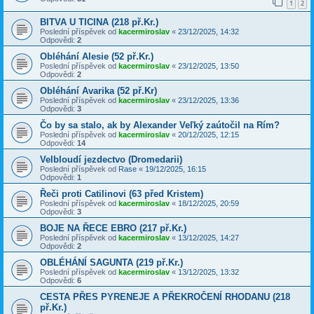
1
2
BITVA U TICINA (218 př.Kr.)
Poslední příspěvek od
kacermiroslav
«
23/12/2025, 14:32
Odpovědi:
2
Obléhání Alesie (52 př.Kr.)
Poslední příspěvek od
kacermiroslav
«
23/12/2025, 13:50
Odpovědi:
2
Obléhání Avarika (52 př.Kr)
Poslední příspěvek od
kacermiroslav
«
23/12/2025, 13:36
Odpovědi:
3
Čo by sa stalo, ak by Alexander Veľký zaútočil na Rím?
Poslední příspěvek od
kacermiroslav
«
20/12/2025, 12:15
Odpovědi:
14
Velbloudí jezdectvo (Dromedarii)
Poslední příspěvek od
Rase
«
19/12/2025, 16:15
Odpovědi:
1
Řeči proti Catilinovi (63 před Kristem)
Poslední příspěvek od
kacermiroslav
«
18/12/2025, 20:59
Odpovědi:
3
BOJE NA ŘECE EBRO (217 př.Kr.)
Poslední příspěvek od
kacermiroslav
«
13/12/2025, 14:27
Odpovědi:
2
OBLÉHÁNÍ SAGUNTA (219 př.Kr.)
Poslední příspěvek od
kacermiroslav
«
13/12/2025, 13:32
Odpovědi:
6
CESTA PŘES PYRENEJE A PŘEKROČENÍ RHODANU (218
př.Kr.)