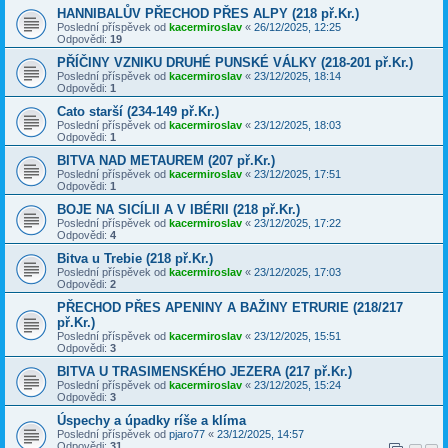
HANNIBALŮV PŘECHOD PŘES ALPY (218 př.Kr.)
Poslední příspěvek od
kacermiroslav
«
26/12/2025, 12:25
Odpovědi:
19
PŘÍČINY VZNIKU DRUHÉ PUNSKÉ VÁLKY (218-201 př.Kr.)
Poslední příspěvek od
kacermiroslav
«
23/12/2025, 18:14
Odpovědi:
1
Cato starší (234-149 př.Kr.)
Poslední příspěvek od
kacermiroslav
«
23/12/2025, 18:03
Odpovědi:
1
BITVA NAD METAUREM (207 př.Kr.)
Poslední příspěvek od
kacermiroslav
«
23/12/2025, 17:51
Odpovědi:
1
BOJE NA SICÍLII A V IBÉRII (218 př.Kr.)
Poslední příspěvek od
kacermiroslav
«
23/12/2025, 17:22
Odpovědi:
4
Bitva u Trebie (218 př.Kr.)
Poslední příspěvek od
kacermiroslav
«
23/12/2025, 17:03
Odpovědi:
2
PŘECHOD PŘES APENINY A BAŽINY ETRURIE (218/217
př.Kr.)
Poslední příspěvek od
kacermiroslav
«
23/12/2025, 15:51
Odpovědi:
3
BITVA U TRASIMENSKÉHO JEZERA (217 př.Kr.)
Poslední příspěvek od
kacermiroslav
«
23/12/2025, 15:24
Odpovědi:
3
Úspechy a úpadky ríše a klíma
Poslední příspěvek od
pjaro77
«
23/12/2025, 14:57
Odpovědi:
31