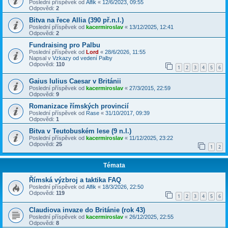
Poslední příspěvek od
Alfik
«
12/6/2023, 09:55
Odpovědi:
2
Bitva na řece Allia (390 př.n.l.)
Poslední příspěvek od
kacermiroslav
«
13/12/2025, 12:41
Odpovědi:
2
Fundraising pro Palbu
Poslední příspěvek od
Lord
«
28/6/2026, 11:55
Napsal v
Vzkazy od vedení Palby
Odpovědi:
110
1
2
3
4
5
6
Gaius Iulius Caesar v Británii
Poslední příspěvek od
kacermiroslav
«
27/3/2015, 22:59
Odpovědi:
9
Romanizace římských provincií
Poslední příspěvek od
Rase
«
31/10/2017, 09:39
Odpovědi:
1
Bitva v Teutobuském lese (9 n.l.)
Poslední příspěvek od
kacermiroslav
«
11/12/2025, 23:22
Odpovědi:
25
1
2
Témata
Římská výzbroj a taktika FAQ
Poslední příspěvek od
Alfik
«
18/3/2026, 22:50
Odpovědi:
119
1
2
3
4
5
6
Claudiova invaze do Británie (rok 43)
Poslední příspěvek od
kacermiroslav
«
26/12/2025, 22:55
Odpovědi:
8