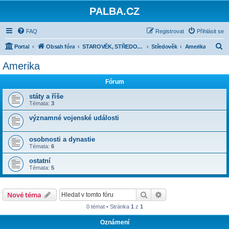
PALBA.CZ
FAQ
Registrovat
Přihlásit se
H
Portal
Obsah fóra
STAROVĚK, STŘEDOVĚK, NOVOVĚK DO ROKU 1914
Středověk
Amerika
l
Amerika
e
Fórum
d
a
státy a říše
Témata:
3
t
významné vojenské události
osobnosti a dynastie
Témata:
6
ostatní
Témata:
5
Hledat
Pokročilé hledání
Nové téma
0 témat • Stránka
1
z
1
Oznámení