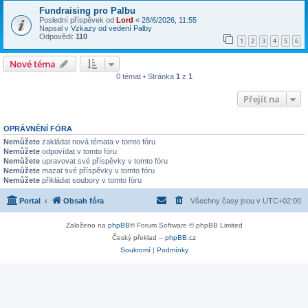
Fundraising pro Palbu
Poslední příspěvek od
Lord
«
28/6/2026, 11:55
Napsal v
Vzkazy od vedení Palby
Odpovědi:
110
1
2
3
4
5
6
Nové téma
0 témat • Stránka
1
z
1
Přejít na
OPRÁVNĚNÍ FÓRA
Nemůžete
zakládat nová témata v tomto fóru
Nemůžete
odpovídat v tomto fóru
Nemůžete
upravovat své příspěvky v tomto fóru
Nemůžete
mazat své příspěvky v tomto fóru
Nemůžete
přikládat soubory v tomto fóru
Portal
Obsah fóra
Všechny časy jsou v
UTC+02:00
Založeno na
phpBB
® Forum Software © phpBB Limited
Český překlad –
phpBB.cz
Soukromí
|
Podmínky