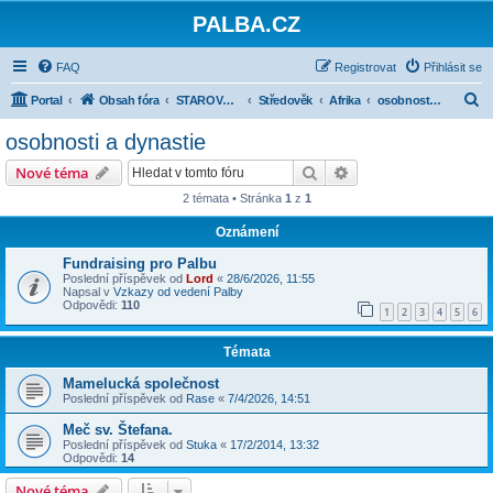
PALBA.CZ
FAQ
Registrovat
Přihlásit se
H
Portal
Obsah fóra
STAROVĚK, STŘEDOVĚK, NOVOVĚK DO ROKU 1914
Středověk
Afrika
osobnosti a dynastie
l
osobnosti a dynastie
e
Hledat
Pokročilé hledání
Nové téma
d
2 témata • Stránka
1
z
1
a
Oznámení
t
Fundraising pro Palbu
Poslední příspěvek od
Lord
«
28/6/2026, 11:55
Napsal v
Vzkazy od vedení Palby
Odpovědi:
110
1
2
3
4
5
6
Témata
Mamelucká společnost
Poslední příspěvek od
Rase
«
7/4/2026, 14:51
Meč sv. Štefana.
Poslední příspěvek od
Stuka
«
17/2/2014, 13:32
Odpovědi:
14
Nové téma