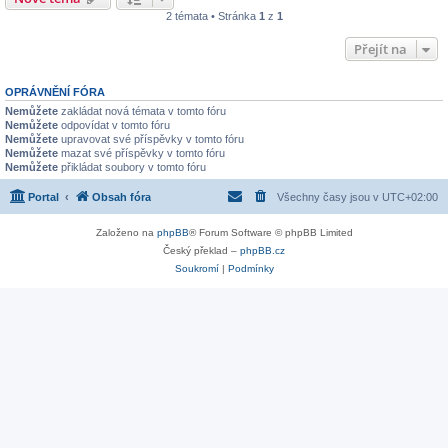
2 témata • Stránka
1
z
1
Přejít na
OPRÁVNĚNÍ FÓRA
Nemůžete
zakládat nová témata v tomto fóru
Nemůžete
odpovídat v tomto fóru
Nemůžete
upravovat své příspěvky v tomto fóru
Nemůžete
mazat své příspěvky v tomto fóru
Nemůžete
přikládat soubory v tomto fóru
Portal
Obsah fóra
Všechny časy jsou v
UTC+02:00
Založeno na
phpBB
® Forum Software © phpBB Limited
Český překlad –
phpBB.cz
Soukromí
|
Podmínky