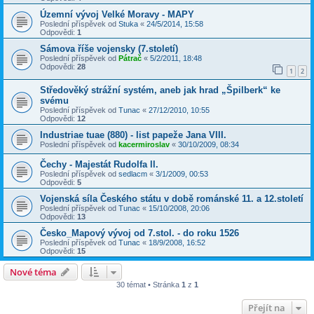
Územní vývoj Velké Moravy - MAPY
Poslední příspěvek od
Stuka
«
24/5/2014, 15:58
Odpovědi:
1
Sámova říše vojensky (7.století)
Poslední příspěvek od
Pátrač
«
5/2/2011, 18:48
Odpovědi:
28
1
2
Středověký strážní systém, aneb jak hrad „Špilberk“ ke
svému
Poslední příspěvek od
Tunac
«
27/12/2010, 10:55
Odpovědi:
12
Industriae tuae (880) - list papeže Jana VIII.
Poslední příspěvek od
kacermiroslav
«
30/10/2009, 08:34
Čechy - Majestát Rudolfa ll.
Poslední příspěvek od
sedlacm
«
3/1/2009, 00:53
Odpovědi:
5
Vojenská síla Českého státu v době románské 11. a 12.století
Poslední příspěvek od
Tunac
«
15/10/2008, 20:06
Odpovědi:
13
Česko_Mapový vývoj od 7.stol. - do roku 1526
Poslední příspěvek od
Tunac
«
18/9/2008, 16:52
Odpovědi:
15
Nové téma
30 témat • Stránka
1
z
1
Přejít na