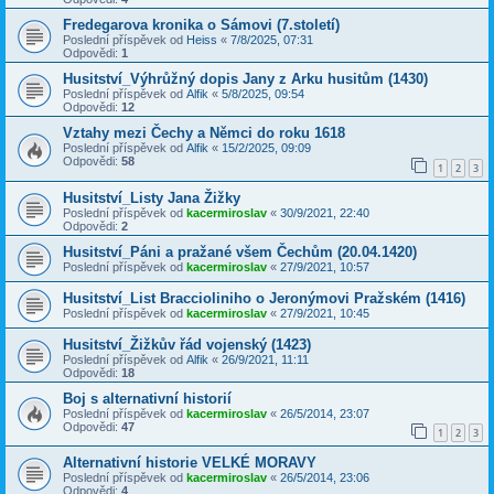
Fredegarova kronika o Sámovi (7.století)
Poslední příspěvek od
Heiss
«
7/8/2025, 07:31
Odpovědi:
1
Husitství_Výhrůžný dopis Jany z Arku husitům (1430)
Poslední příspěvek od
Alfik
«
5/8/2025, 09:54
Odpovědi:
12
Vztahy mezi Čechy a Němci do roku 1618
Poslední příspěvek od
Alfik
«
15/2/2025, 09:09
Odpovědi:
58
1
2
3
Husitství_Listy Jana Žižky
Poslední příspěvek od
kacermiroslav
«
30/9/2021, 22:40
Odpovědi:
2
Husitství_Páni a pražané všem Čechům (20.04.1420)
Poslední příspěvek od
kacermiroslav
«
27/9/2021, 10:57
Husitství_List Braccioliniho o Jeronýmovi Pražském (1416)
Poslední příspěvek od
kacermiroslav
«
27/9/2021, 10:45
Husitství_Žižkův řád vojenský (1423)
Poslední příspěvek od
Alfik
«
26/9/2021, 11:11
Odpovědi:
18
Boj s alternativní historií
Poslední příspěvek od
kacermiroslav
«
26/5/2014, 23:07
Odpovědi:
47
1
2
3
Alternativní historie VELKÉ MORAVY
Poslední příspěvek od
kacermiroslav
«
26/5/2014, 23:06
Odpovědi:
4