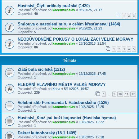
Husitství_Čtyři artikuly pražské (1420)
Poslední příspěvek od
kacermiroslav
«
9/8/2025, 21:17
Odpovědi:
40
1
2
3
Smlouva o nastolení míru v celém křesťanstvu (1464)
Poslední příspěvek od
kacermiroslav
«
9/8/2025, 21:23
Odpovědi:
5
NEODŮVODNĚNÉ POKUSY O LOKALIZACI VELKÉ MORAVY
Poslední příspěvek od
kacermiroslav
«
28/10/2013, 21:54
Odpovědi:
86
1
2
3
4
5
Témata
Zlatá bula sicilská (1212)
Poslední příspěvek od
kacermiroslav
«
16/12/2025, 17:45
Odpovědi:
1
HLEDÁNÍ HLAVNÍHO MĚSTA VELKÉ MORAVY
Poslední příspěvek od
Koba
«
5/11/2025, 19:57
Odpovědi:
239
1
9
10
11
12
…
Volební slib Ferdinanda I. Habsburského (1526)
Poslední příspěvek od
kacermiroslav
«
10/8/2025, 12:25
Odpovědi:
1
Husitství_Ktož jsú boží bojovníci (Husitská hymna)
Poslední příspěvek od
kacermiroslav
«
10/8/2025, 12:22
Odpovědi:
1
Dekret kutnohorský (18.1.1409)
Poslední příspěvek od
kacermiroslav
«
10/8/2025, 12:18