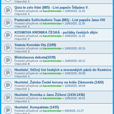
Odpovědi:
1
Quia te zelo fidei (885) - List papeže Štěpána V.
Poslední příspěvek od
kacermiroslav
«
10/8/2025, 11:43
Odpovědi:
1
Pastoralis Sollicitudinis Tuae (881) - List papeže Jana VIII
Poslední příspěvek od
kacermiroslav
«
10/8/2025, 11:26
Odpovědi:
1
KOSMOVA KRONIKA ČESKÁ - počátky českých dějin
Poslední příspěvek od
kacermiroslav
«
10/8/2025, 11:16
Odpovědi:
1
Statuta Konráda Oty (1189)
Poslední příspěvek od
kacermiroslav
«
10/8/2025, 00:15
Odpovědi:
2
Břetislavova dekreta(1039)
Poslední příspěvek od
kacermiroslav
«
10/8/2025, 00:12
Odpovědi:
8
Husitství_Stížný list českých a moravských pánů do Kostnice
Poslední příspěvek od
kacermiroslav
«
10/8/2025, 00:08
Odpovědi:
1
Husitství_Žaloba České koruny na krále Zikmunda (1420)
Poslední příspěvek od
kacermiroslav
«
10/8/2025, 00:04
Odpovědi:
1
Husitství_Kronika o Janu Žižkovi (1434-1436)
Poslední příspěvek od
kacermiroslav
«
10/8/2025, 00:01
Odpovědi:
1
Husitství_Kompaktata (1435)
Poslední příspěvek od
kacermiroslav
«
9/8/2025, 21:27
Odpovědi:
4