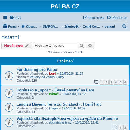
PALBA.CZ
FAQ
Registrovat
Přihlásit se
H
Portal
Obsah fóra
STAROVĚK, STŘEDOVĚK, NOVOVĚK DO ROKU 1914
Středověk
Země Koruny české
ostatní
l
ostatní
e
Hledat
Pokročilé hledání
Nové téma
d
30 témat • Stránka
1
z
1
a
Oznámení
t
Fundraising pro Palbu
Poslední příspěvek od
Lord
«
28/6/2026, 11:55
Napsal v
Vzkazy od vedení Palby
Odpovědi:
110
1
2
3
4
5
6
Donínsko a „spol.“ - České panství na Labi
Poslední příspěvek od
Pátrač
«
13/4/2018, 14:12
Odpovědi:
2
Land zu Bayern, Terra zu Sulzbach.. Horní Falc
Poslední příspěvek od
t.hajek
«
19/5/2016, 10:59
Odpovědi:
11
Vojenská síla Svatoplukova vojska za vpádu do Panonie
Poslední příspěvek od
dobrahistorie.cz
«
18/5/2025, 22:41
Odpovědi:
25
1
2