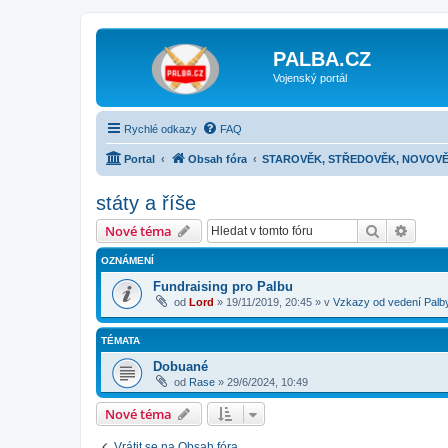
PALBA.CZ
Vojenský portál
Rychlé odkazy
FAQ
Portal
Obsah fóra
STAROVĚK, STŘEDOVĚK, NOVOVĚ
státy a říše
Hledat
Pokroč
Nové téma
OZNÁMENÍ
Fundraising pro Palbu
od
Lord
»
19/11/2019, 20:45
» v
Vzkazy od vedení Palb
TÉMATA
Dobuané
od
Rase
»
29/6/2024, 10:49
Nové téma
Vrátit se na Obsah fóra