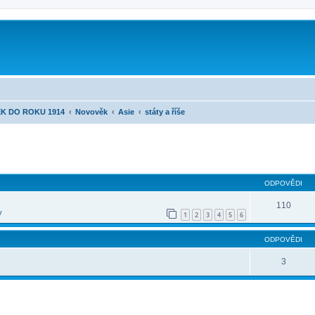
K DO ROKU 1914
Novověk
Asie
státy a říše
ilé hledání
ODPOVĚDI
110
y
1
2
3
4
5
6
ODPOVĚDI
3