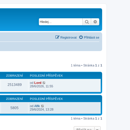
Hledat
Pokročilé hledání
Registrovat
Přihlásit se
1 téma • Stránka
1
z
1
ZOBRAZENÍ
POSLEDNÍ PŘÍSPĚVEK
od
Lord
2513489
28/6/2026, 11:55
ZOBRAZENÍ
POSLEDNÍ PŘÍSPĚVEK
od
Alfik
5805
29/6/2024, 13:28
1 téma • Stránka
1
z
1
Přejít na