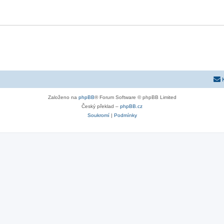
Založeno na
phpBB
® Forum Software © phpBB Limited
Český překlad –
phpBB.cz
Soukromí
|
Podmínky