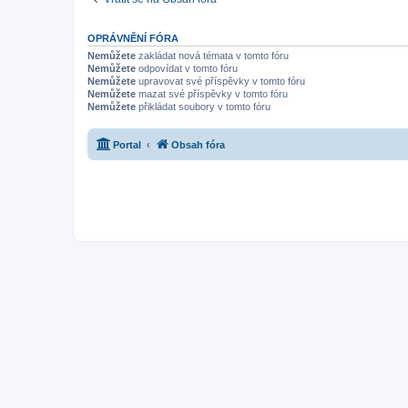
OPRÁVNĚNÍ FÓRA
Nemůžete
zakládat nová témata v tomto fóru
Nemůžete
odpovídat v tomto fóru
Nemůžete
upravovat své příspěvky v tomto fóru
Nemůžete
mazat své příspěvky v tomto fóru
Nemůžete
přikládat soubory v tomto fóru
Portal
Obsah fóra