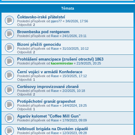
Témata
Čoktavsko-irské přátelství
Poslední příspěvek od
pjaro77
«
3/6/2026, 17:56
Odpovědi:
2
Brownbeska pod rentgenem
Poslední příspěvek od
Rase
«
24/1/2026, 23:11
Bizoni přežili genocidu
Poslední příspěvek od
Rase
«
31/10/2025, 10:12
Odpovědi:
2
Prohlášení emancipace (zrušení otroctví) 1863
Poslední příspěvek od
kacermiroslav
«
21/9/2025, 20:25
Černí vojáci v armádě Konfederace
Poslední příspěvek od
Rase
«
15/3/2025, 17:12
Odpovědi:
1
Cortésovy improvizované zbraně
Poslední příspěvek od
Rase
«
2/2/2025, 10:18
Odpovědi:
2
Protipěchotní granát grapeshot
Poslední příspěvek od
Rase
«
14/4/2024, 19:25
Odpovědi:
1
Agarův kulomet "Coffee Mill Gun"
Poslední příspěvek od
Rase
«
17/9/2023, 09:09
Velbloudí brigáda na Divokém západě
Poslední příspěvek od
Rase
«
12/3/2023, 09:28