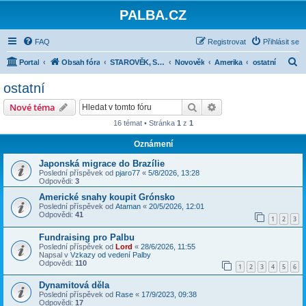
PALBA.CZ
FAQ
Registrovat
Přihlásit se
H
Portal
Obsah fóra
STAROVĚK, STŘEDOVĚK, NOVOVĚK DO ROKU 1914
Novověk
Amerika
ostatní
l
ostatní
e
Hledat
Pokročilé hledání
Nové téma
d
16 témat • Stránka
1
z
1
a
Oznámení
t
Japonská migrace do Brazílie
Poslední příspěvek od
pjaro77
«
5/8/2026, 13:28
Odpovědi:
3
Americké snahy koupit Grónsko
Poslední příspěvek od
Ataman
«
20/5/2026, 12:01
Odpovědi:
41
1
2
3
Fundraising pro Palbu
Poslední příspěvek od
Lord
«
28/6/2026, 11:55
Napsal v
Vzkazy od vedení Palby
Odpovědi:
110
1
2
3
4
5
6
Dynamitová děla
Poslední příspěvek od
Rase
«
17/9/2023, 09:38
Odpovědi:
17