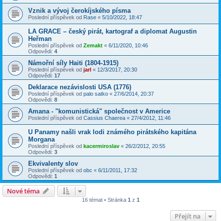
Vznik a vývoj čerokíjského písma
Poslední příspěvek od
Rase
«
5/10/2022, 18:47
LA GRACE – český pirát, kartograf a diplomat Augustin
Heřman
Poslední příspěvek od
Zemakt
«
6/11/2020, 10:46
Odpovědi:
4
Námořní síly Haiti (1804-1915)
Poslední příspěvek od
jarl
«
12/3/2017, 20:30
Odpovědi:
17
Deklarace nezávislosti USA (1776)
Poslední příspěvek od
palo satko
«
27/6/2014, 20:37
Odpovědi:
8
Amana - "komunistická" společnost v Americe
Poslední příspěvek od
Cassius Chaerea
«
27/4/2012, 11:46
U Panamy našli vrak lodi známého pirátského kapitána
Morgana
Poslední příspěvek od
kacermiroslav
«
26/2/2012, 20:55
Odpovědi:
3
Ekvivalenty slov
Poslední příspěvek od
obc
«
6/11/2011, 17:32
Odpovědi:
1
Nové téma
16 témat • Stránka
1
z
1
Přejít na