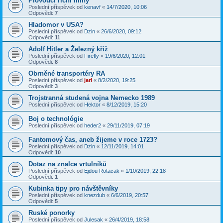
Plovoucí říční miny
Poslední příspěvek od
kenavf
«
14/7/2020, 10:06
Odpovědi:
7
Hladomor v USA?
Poslední příspěvek od
Dzin
«
26/6/2020, 09:12
Odpovědi:
11
Adolf Hitler a Železný kříž
Poslední příspěvek od
Firefly
«
19/6/2020, 12:01
Odpovědi:
8
Obrněné transportéry RA
Poslední příspěvek od
jarl
«
8/2/2020, 19:25
Odpovědi:
3
Trojstranná studená vojna Nemecko 1989
Poslední příspěvek od
Hektor
«
8/12/2019, 15:20
Boj o technológie
Poslední příspěvek od
heder2
«
29/11/2019, 07:19
Fantomový čas, aneb žijeme v roce 1723?
Poslední příspěvek od
Dzin
«
12/11/2019, 14:01
Odpovědi:
10
Dotaz na znalce vrtulníků
Poslední příspěvek od
Ejdou Rotacak
«
1/10/2019, 22:18
Odpovědi:
1
Kubinka tipy pro návštěvníky
Poslední příspěvek od
knezdub
«
6/6/2019, 20:57
Odpovědi:
5
Ruské ponorky
Poslední příspěvek od
Julesak
«
26/4/2019, 18:58