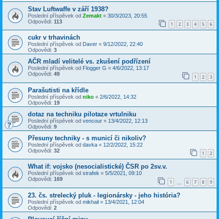
Stav Luftwaffe v září 1938?
Poslední příspěvek od
Zemakt
«
30/3/2023, 20:55
Odpovědi:
113
1
2
3
4
5
6
cukr v trhavinách
Poslední příspěvek od
Daver
«
9/12/2022, 22:40
Odpovědi:
3
AČR mladí velitelé vs. zkušení podřízení
Poslední příspěvek od
Flogger G
«
4/6/2022, 13:17
Odpovědi:
49
1
2
3
Parašutisti na křídle
Poslední příspěvek od
niko
«
2/6/2022, 14:32
Odpovědi:
19
dotaz na techniku pilotaze vrtulniku
Poslední příspěvek od
vencour
«
13/4/2022, 12:13
Odpovědi:
9
Přesuny techniky - s municí či nikoliv?
Poslední příspěvek od
davka
«
12/2/2022, 15:22
Odpovědi:
32
1
2
What if: vojsko (nesocialistické) ČSR po 2sv.v.
Poslední příspěvek od
strafek
«
5/5/2021, 09:10
Odpovědi:
169
1
6
7
8
9
…
23. čs. strelecký pluk - legionársky - jeho história?
Poslední příspěvek od
mikhail
«
13/4/2021, 12:04
Odpovědi:
2