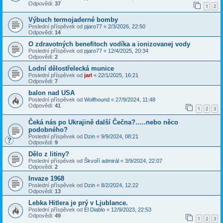
Odpovědi:
37
1
2
Výbuch termojaderné bomby
Poslední příspěvek od
pjaro77
«
2/3/2026, 22:50
Odpovědi:
14
O zdravotných benefitoch vodíka a ionizovanej vody
Poslední příspěvek od
pjaro77
«
12/4/2025, 20:34
Odpovědi:
2
Lodní dělostřelecká munice
Poslední příspěvek od
jarl
«
22/1/2025, 16:21
Odpovědi:
7
balon nad USA
Poslední příspěvek od
Wolfhound
«
27/9/2024, 11:48
Odpovědi:
41
1
2
3
Čeká nás po Ukrajině další Čečna?…..nebo něco
podobného?
Poslední příspěvek od
Dzin
«
9/9/2024, 08:21
Odpovědi:
9
Dělo z litiny?
Poslední příspěvek od
Škvoří admirál
«
3/9/2024, 22:07
Odpovědi:
2
Invaze 1968
Poslední příspěvek od
Dzin
«
8/2/2024, 12:22
Odpovědi:
13
Lebka Hitlera je prý v Ljublance.
Poslední příspěvek od
El Diablo
«
12/9/2023, 22:53
Odpovědi:
49
1
2
3