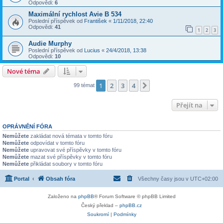
Odpovědi:
6
Maximální rychlost Avie B 534
Poslední příspěvek od
František
«
1/11/2018, 22:40
Odpovědi:
41
1
2
3
Audie Murphy
Poslední příspěvek od
Lucius
«
24/4/2018, 13:38
Odpovědi:
10
Nové téma
1
2
3
4
Další
99 témat
Přejít na
OPRÁVNĚNÍ FÓRA
Nemůžete
zakládat nová témata v tomto fóru
Nemůžete
odpovídat v tomto fóru
Nemůžete
upravovat své příspěvky v tomto fóru
Nemůžete
mazat své příspěvky v tomto fóru
Nemůžete
přikládat soubory v tomto fóru
Portal
Obsah fóra
Všechny časy jsou v
UTC+02:00
Založeno na
phpBB
® Forum Software © phpBB Limited
Český překlad –
phpBB.cz
Soukromí
|
Podmínky