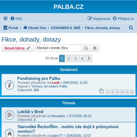
PALBA.CZ
FAQ
Registrovat
Přihlásit se
H
Portal
Obsah fóra
OZNÁMENÍ & JINÉ
Fikce, dohady, dotazy
l
Fikce, dohady, dotazy
e
Hledat
Pokročilé hledání
Nové téma
d
a
1
2
3
4
Další
99 témat
t
Oznámení
Fundraising pro Palbu
Poslední příspěvek od
Lord
«
28/6/2026, 11:55
Napsal v
Vzkazy od vedení Palby
Odpovědi:
110
1
2
3
4
5
6
Témata
Letiště v Brně
Poslední příspěvek od
fatsatisfy
«
2/7/2026, 05:51
Odpovědi:
2
Starověké Řecko/Řím - mohlo zde dojít k průmyslové
revoluci?
Poslední příspěvek od
pjaro77
«
10/6/2026, 13:07