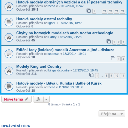
Hotové modely obrněných vozidel a další pozemní techniky
Poslední příspěvek od
zved
«
21/12/2020, 15:42
Odpovědi:
1541
1
75
76
77
78
…
Hotové modely ostatní techniky
Poslední příspěvek od
IgorT
«
18/8/2015, 18:48
Odpovědi:
8
Chyby na hotových modelech aneb trochu archeologie
Poslední příspěvek od
Farky
«
4/5/2015, 21:28
Odpovědi:
45
1
2
3
Ediční řady (kolekce) modelů Amercom a jiné - diskuze
Poslední příspěvek od
ussmak
«
13/3/2014, 19:01
Odpovědi:
28
1
2
Modely King and Country
Poslední příspěvek od
kingandcountry
«
12/12/2013, 19:45
Odpovědi:
216
1
8
9
10
11
…
Hotové modely - Bitva u Kurska / Battle of Kursk
Poslední příspěvek od
zved
«
11/10/2013, 20:30
Odpovědi:
18
Nové téma
8 témat • Stránka
1
z
1
Přejít na
OPRÁVNĚNÍ FÓRA