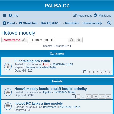
PALBA.CZ
FAQ
Registrovat
Přihlásit se
H
Portal
Obsah fóra
BAZAR, MUZEA, HRY, MODELAŘINA
Modelařina
Hotové modely
l
Hotové modely
e
Hledat
Pokročilé hledání
Nové téma
d
8 témat • Stránka
1
z
1
a
Oznámení
t
Fundraising pro Palbu
Poslední příspěvek od
Lord
«
28/6/2026, 11:55
Napsal v
Vzkazy od vedení Palby
Odpovědi:
110
1
2
3
4
5
6
Témata
Hotové modely letadel a další létající techniky
Poslední příspěvek od
ffighter
«
17/3/2025, 09:48
Odpovědi:
2605
1
128
129
130
131
…
hotové RC tanky a jiné modely
Poslední příspěvek od
Barrymore
«
29/4/2021, 14:02
Odpovědi:
3