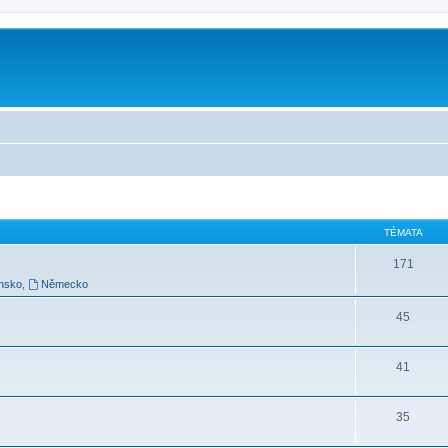
TÉMATA
171
nsko
,
Německo
45
41
35