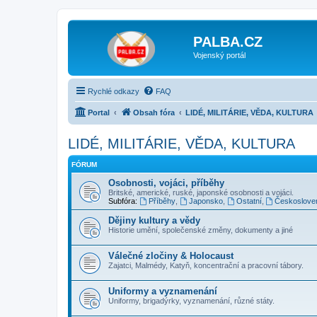
PALBA.CZ
Vojenský portál
Rychlé odkazy
FAQ
Portal
Obsah fóra
LIDÉ, MILITÁRIE, VĚDA, KULTURA
LIDÉ, MILITÁRIE, VĚDA, KULTURA
FÓRUM
Osobnosti, vojáci, příběhy
Britské, americké, ruské, japonské osobnosti a vojáci.
Subfóra:
Příběhy
,
Japonsko
,
Ostatní
,
Českoslove
Dějiny kultury a vědy
Historie umění, společenské změny, dokumenty a jiné
Válečné zločiny & Holocaust
Zajatci, Malmédy, Katyň, koncentrační a pracovní tábory.
Uniformy a vyznamenání
Uniformy, brigadýrky, vyznamenání, různé státy.