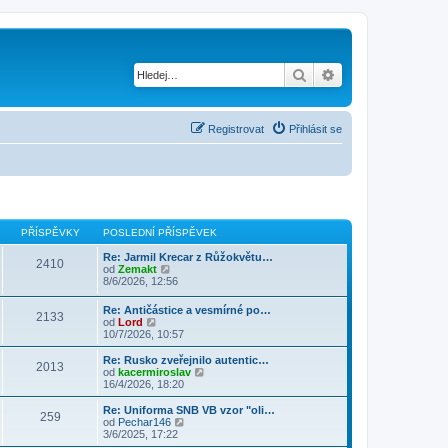
Hledat
Pokročilé hledání
Registrovat
Přihlásit se
PŘÍSPĚVKY
POSLEDNÍ PŘÍSPĚVEK
Re: Jarmil Krecar z Růžokvětu…
2410
Z
od
Zemakt
o
8/6/2026, 12:56
b
r
Re: Antičástice a vesmírné po…
2133
a
Z
od
Lord
z
o
10/7/2026, 10:57
i
b
t
r
Re: Rusko zveřejnilo autentic…
p
2013
a
Z
od
kacermiroslav
o
z
o
16/4/2026, 18:20
s
i
b
l
t
r
Re: Uniforma SNB VB vzor "oli…
e
259
p
a
Z
od
Pechar146
d
o
z
o
3/6/2025, 17:22
n
s
i
b
í