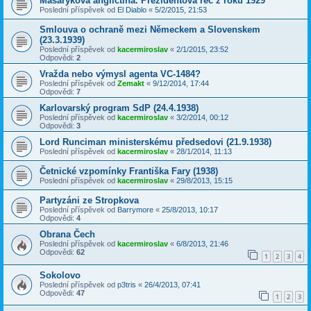
Masarykova angličtina. Prezidentova řeč z roku 1929
Poslední příspěvek od
El Diablo
«
5/2/2015, 21:53
Smlouva o ochraně mezi Německem a Slovenskem
(23.3.1939)
Poslední příspěvek od
kacermiroslav
«
2/1/2015, 23:52
Odpovědi:
2
Vražda nebo výmysl agenta VC-1484?
Poslední příspěvek od
Zemakt
«
9/12/2014, 17:44
Odpovědi:
7
Karlovarský program SdP (24.4.1938)
Poslední příspěvek od
kacermiroslav
«
3/2/2014, 00:12
Odpovědi:
3
Lord Runciman ministerskému předsedovi (21.9.1938)
Poslední příspěvek od
kacermiroslav
«
28/1/2014, 11:13
Četnické vzpomínky Františka Fary (1938)
Poslední příspěvek od
kacermiroslav
«
29/8/2013, 15:15
Partyzáni ze Stropkova
Poslední příspěvek od
Barrymore
«
25/8/2013, 10:17
Odpovědi:
4
Obrana Čech
Poslední příspěvek od
kacermiroslav
«
6/8/2013, 21:46
Odpovědi:
62
1
2
3
4
Sokolovo
Poslední příspěvek od
p3tris
«
26/4/2013, 07:41
Odpovědi:
47
1
2
3