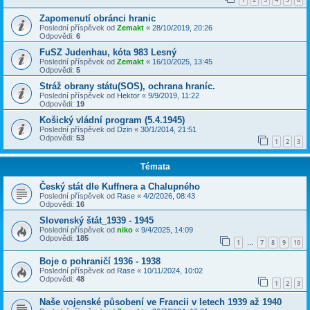
Zapomenutí obránci hranic
Poslední příspěvek od
Zemakt
«
28/10/2019, 20:26
Odpovědi:
6
FuSZ Judenhau, kóta 983 Lesný
Poslední příspěvek od
Zemakt
«
16/10/2025, 13:45
Odpovědi:
5
Stráž obrany státu(SOS), ochrana hraníc.
Poslední příspěvek od
Hektor
«
9/9/2019, 11:22
Odpovědi:
19
Košický vládní program (5.4.1945)
Poslední příspěvek od
Dzin
«
30/1/2014, 21:51
Odpovědi:
53
1
2
3
Témata
Český stát dle Kuffnera a Chalupného
Poslední příspěvek od
Rase
«
4/2/2026, 08:43
Odpovědi:
16
Slovenský štát_1939 - 1945
Poslední příspěvek od
niko
«
9/4/2025, 14:09
Odpovědi:
185
1
7
8
9
10
…
Boje o pohraničí 1936 - 1938
Poslední příspěvek od
Rase
«
10/11/2024, 10:02
Odpovědi:
48
1
2
3
Naše vojenské působení ve Francii v letech 1939 až 1940