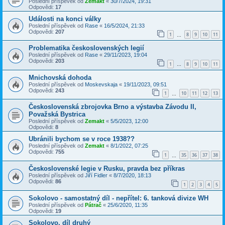
Poslední příspěvek od
Zemakt
«
30/7/2024, 19:31
Odpovědi:
17
Události na konci války
Poslední příspěvek od
Rase
«
16/5/2024, 21:33
Odpovědi:
207
1
8
9
10
11
…
Problematika československých legií
Poslední příspěvek od
Rase
«
29/11/2023, 19:04
Odpovědi:
203
1
8
9
10
11
…
Mnichovská dohoda
Poslední příspěvek od
Moskevskaja
«
19/11/2023, 09:51
Odpovědi:
243
1
10
11
12
13
…
Československá zbrojovka Brno a výstavba Závodu II,
Považská Bystrica
Poslední příspěvek od
Zemakt
«
5/5/2023, 12:00
Odpovědi:
8
Ubránili bychom se v roce 1938??
Poslední příspěvek od
Zemakt
«
8/1/2022, 07:25
Odpovědi:
755
1
35
36
37
38
…
Československé legie v Rusku, pravda bez příkras
Poslední příspěvek od
Jiří Fidler
«
8/7/2020, 18:13
Odpovědi:
86
1
2
3
4
5
Sokolovo - samostatný díl - nepřítel: 6. tanková divize WH
Poslední příspěvek od
Pátrač
«
25/6/2020, 11:35
Odpovědi:
19
Sokolovo, díl druhý