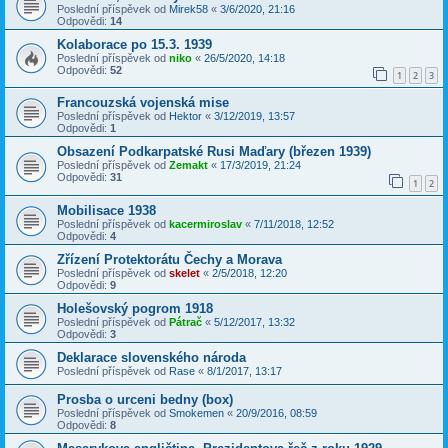
Poslední příspěvek od
Mirek58
«
3/6/2020, 21:16
Odpovědi:
14
Kolaborace po 15.3. 1939
Poslední příspěvek od
niko
«
26/5/2020, 14:18
Odpovědi:
52
1
2
3
Francouzská vojenská mise
Poslední příspěvek od
Hektor
«
3/12/2019, 13:57
Odpovědi:
1
Obsazení Podkarpatské Rusi Maďary (březen 1939)
Poslední příspěvek od
Zemakt
«
17/3/2019, 21:24
Odpovědi:
31
1
2
Mobilisace 1938
Poslední příspěvek od
kacermiroslav
«
7/11/2018, 12:52
Odpovědi:
4
Zřízení Protektorátu Čechy a Morava
Poslední příspěvek od
skelet
«
2/5/2018, 12:20
Odpovědi:
9
Holešovský pogrom 1918
Poslední příspěvek od
Pátrač
«
5/12/2017, 13:32
Odpovědi:
3
Deklarace slovenského národa
Poslední příspěvek od
Rase
«
8/1/2017, 13:17
Prosba o urceni bedny (box)
Poslední příspěvek od
Smokemen
«
20/9/2016, 08:59
Odpovědi:
8