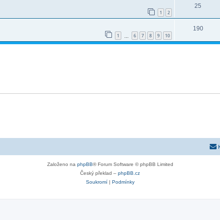
25
1
2
190
1
6
7
8
9
10
…
Založeno na
phpBB
® Forum Software © phpBB Limited
Český překlad –
phpBB.cz
Soukromí
|
Podmínky