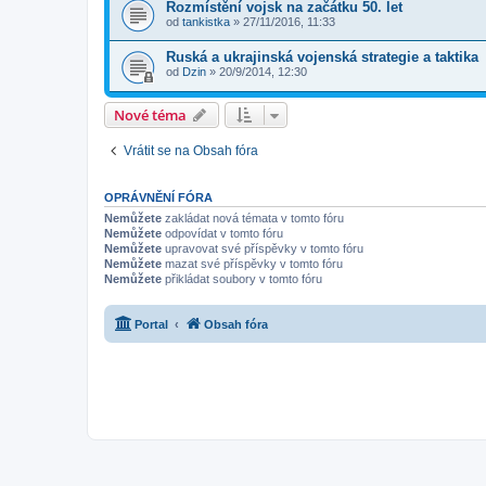
Rozmístění vojsk na začátku 50. let
od
tankistka
»
27/11/2016, 11:33
Ruská a ukrajinská vojenská strategie a taktika
od
Dzin
»
20/9/2014, 12:30
Nové téma
Vrátit se na Obsah fóra
OPRÁVNĚNÍ FÓRA
Nemůžete
zakládat nová témata v tomto fóru
Nemůžete
odpovídat v tomto fóru
Nemůžete
upravovat své příspěvky v tomto fóru
Nemůžete
mazat své příspěvky v tomto fóru
Nemůžete
přikládat soubory v tomto fóru
Portal
Obsah fóra