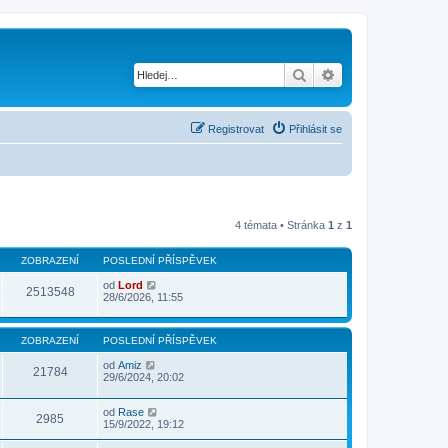
Hledat
Pokročilé hledání
Registrovat
Přihlásit se
4 témata • Stránka
1
z
1
ZOBRAZENÍ
POSLEDNÍ PŘÍSPĚVEK
od
Lord
2513548
28/6/2026, 11:55
ZOBRAZENÍ
POSLEDNÍ PŘÍSPĚVEK
od
Amiz
21784
29/6/2024, 20:02
od
Rase
2985
15/9/2022, 19:12