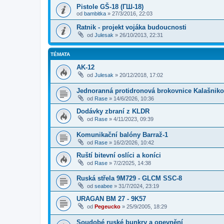
Pistole GŠ-18 (ГШ-18)
od
bambitka
»
27/3/2016, 22:03
Ratnik - projekt vojáka budoucnosti
od
Julesak
»
26/10/2013, 22:31
TÉMATA
AK-12
od
Julesak
»
20/12/2018, 17:02
Jednoranná protidronová brokovnice Kalašnik
od
Rase
»
14/6/2026, 10:36
Dodávky zbraní z KLDR
od
Rase
»
4/11/2023, 09:39
Komunikační balóny Barraž-1
od
Rase
»
16/2/2026, 10:42
Ruští bitevní oslíci a koníci
od
Rase
»
7/2/2025, 14:38
Ruská střela 9M729 - GLCM SSC-8
od
seabee
»
31/7/2024, 23:19
URAGAN BM 27 - 9K57
od
Pegeucko
»
25/9/2005, 18:29
Soudobé ruské bunkry a opevnění