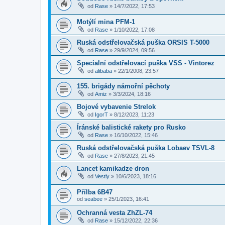
od
Rase
»
14/7/2022, 17:53
Motýlí mina PFM-1
od
Rase
»
1/10/2022, 17:08
Ruská odstřelovačská puška ORSIS T-5000
od
Rase
»
29/9/2024, 09:56
Specialní odstřelovací puška VSS - Vintorez
od
alibaba
»
22/1/2008, 23:57
155. brigády námořní pěchoty
od
Amiz
»
3/3/2024, 18:16
Bojové vybavenie Strelok
od
IgorT
»
8/12/2023, 11:23
Íránské balistické rakety pro Rusko
od
Rase
»
16/10/2022, 15:46
Ruská odstřelovačská puška Lobaev TSVL-8
od
Rase
»
27/8/2023, 21:45
Lancet kamikadze dron
od
Vestly
»
10/6/2023, 18:16
Přílba 6B47
od
seabee
»
25/1/2023, 16:41
Ochranná vesta ZhZL-74
od
Rase
»
15/12/2022, 22:36