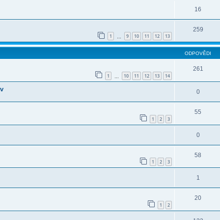
16
259
1
9
10
11
12
13
…
ODPOVĚDI
261
1
10
11
12
13
14
…
ov
0
55
1
2
3
0
58
1
2
3
1
20
1
2