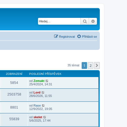
Hledat
Pokročilé hledání
Registrovat
Přihlásit se
1
2
Další
35 témat
ZOBRAZENÍ
POSLEDNÍ PŘÍSPĚVEK
od
Zemakt
5854
25/4/2024, 14:31
od
Lord
2503758
28/6/2026, 11:55
od
Rase
8801
12/9/2022, 19:05
od
skelet
55839
5/6/2025, 17:44