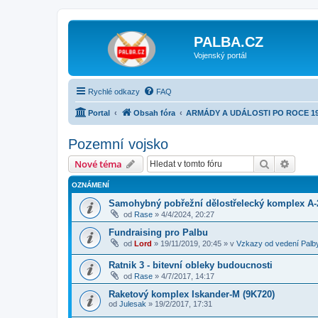
PALBA.CZ
Vojenský portál
Rychlé odkazy
FAQ
Portal
Obsah fóra
ARMÁDY A UDÁLOSTI PO ROCE 1
Pozemní vojsko
Hledat
Pokroč
Nové téma
OZNÁMENÍ
Samohybný pobřežní dělostřelecký komplex A-
od
Rase
»
4/4/2024, 20:27
Fundraising pro Palbu
od
Lord
»
19/11/2019, 20:45
» v
Vzkazy od vedení Palb
Ratnik 3 - bitevní obleky budoucnosti
od
Rase
»
4/7/2017, 14:17
Raketový komplex Iskander-M (9K720)
od
Julesak
»
19/2/2017, 17:31