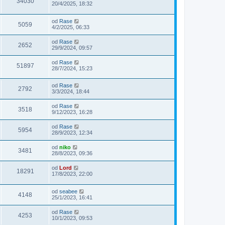
34030
20/4/2025, 18:32
od
Rase
5059
4/2/2025, 06:33
od
Rase
2652
29/9/2024, 09:57
od
Rase
51897
28/7/2024, 15:23
od
Rase
2792
3/3/2024, 18:44
od
Rase
3518
9/12/2023, 16:28
od
Rase
5954
28/9/2023, 12:34
od
niko
3481
28/8/2023, 09:36
od
Lord
18291
17/8/2023, 22:00
od
seabee
4148
25/1/2023, 16:41
od
Rase
4253
10/1/2023, 09:53