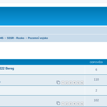
945
SSSR - Rusko
Pozemní vojsko
ilé hledání
ODPOVĚDI
222 Bereg
6
110
y
1
2
3
4
5
6
2
102
1
2
3
4
5
6