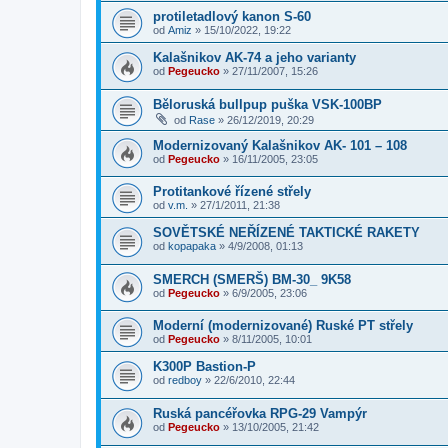
protiletadlový kanon S-60
od
Amiz
»
15/10/2022, 19:22
Kalašnikov AK-74 a jeho varianty
od
Pegeucko
»
27/11/2007, 15:26
Běloruská bullpup puška VSK-100BP
od
Rase
»
26/12/2019, 20:29
Modernizovaný Kalašnikov AK- 101 – 108
od
Pegeucko
»
16/11/2005, 23:05
Protitankové řízené střely
od
v.m.
»
27/1/2011, 21:38
SOVĚTSKÉ NEŘÍZENÉ TAKTICKÉ RAKETY
od
kopapaka
»
4/9/2008, 01:13
SMERCH (SMERŠ) BM-30_ 9K58
od
Pegeucko
»
6/9/2005, 23:06
Moderní (modernizované) Ruské PT střely
od
Pegeucko
»
8/11/2005, 10:01
K300P Bastion-P
od
redboy
»
22/6/2010, 22:44
Ruská pancéřovka RPG-29 Vampýr
od
Pegeucko
»
13/10/2005, 21:42