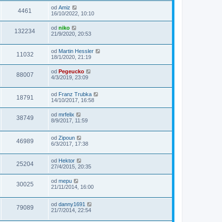
od
Amiz
4461
16/10/2022, 10:10
od
niko
132234
21/9/2020, 20:53
od
Martin Hessler
11032
18/1/2020, 21:19
od
Pegeucko
88007
4/3/2019, 23:09
od
Franz Trubka
18791
14/10/2017, 16:58
od
mrfelix
38749
8/9/2017, 11:59
od
Zipoun
46989
6/3/2017, 17:38
od
Hektor
25204
27/4/2015, 20:35
od
mepu
30025
21/11/2014, 16:00
od
danny1691
79089
21/7/2014, 22:54