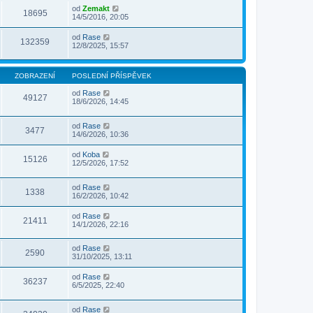
od
Zemakt
18695
14/5/2016, 20:05
od
Rase
132359
12/8/2025, 15:57
ZOBRAZENÍ
POSLEDNÍ PŘÍSPĚVEK
od
Rase
49127
18/6/2026, 14:45
od
Rase
3477
14/6/2026, 10:36
od
Koba
15126
12/5/2026, 17:52
od
Rase
1338
16/2/2026, 10:42
od
Rase
21411
14/1/2026, 22:16
od
Rase
2590
31/10/2025, 13:11
od
Rase
36237
6/5/2025, 22:40
od
Rase