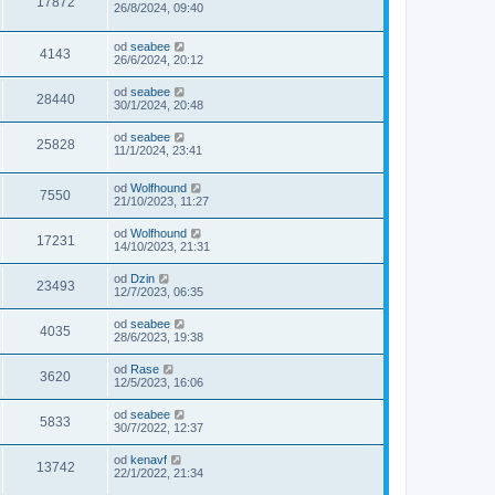
17872
26/8/2024, 09:40
od
seabee
4143
26/6/2024, 20:12
od
seabee
28440
30/1/2024, 20:48
od
seabee
25828
11/1/2024, 23:41
od
Wolfhound
7550
21/10/2023, 11:27
od
Wolfhound
17231
14/10/2023, 21:31
od
Dzin
23493
12/7/2023, 06:35
od
seabee
4035
28/6/2023, 19:38
od
Rase
3620
12/5/2023, 16:06
od
seabee
5833
30/7/2022, 12:37
od
kenavf
13742
22/1/2022, 21:34