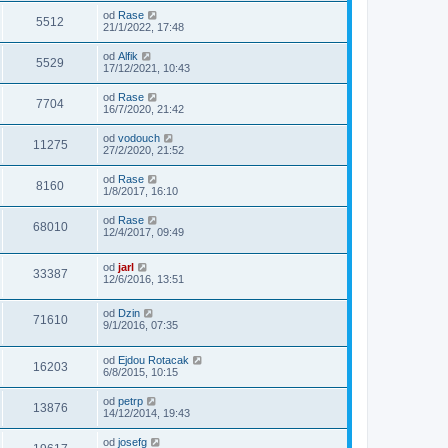
od
Rase
5512
21/1/2022, 17:48
od
Alfik
5529
17/12/2021, 10:43
od
Rase
7704
16/7/2020, 21:42
od
vodouch
11275
27/2/2020, 21:52
od
Rase
8160
1/8/2017, 16:10
od
Rase
68010
12/4/2017, 09:49
od
jarl
33387
12/6/2016, 13:51
od
Dzin
71610
9/1/2016, 07:35
od
Ejdou Rotacak
16203
6/8/2015, 10:15
od
petrp
13876
14/12/2014, 19:43
od
josefg