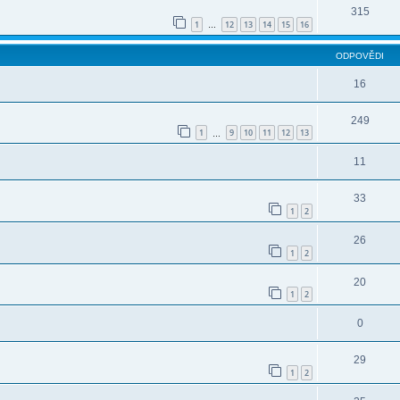
315
1
12
13
14
15
16
…
ODPOVĚDI
16
249
1
9
10
11
12
13
…
11
33
1
2
26
1
2
20
1
2
0
29
1
2