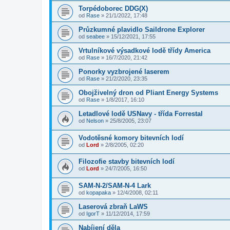
Torpédoborec DDG(X)
od
Rase
»
21/1/2022, 17:48
Průzkumné plavidlo Saildrone Explorer
od
seabee
»
15/12/2021, 17:55
Vrtulníkové výsadkové lodě třídy America
od
Rase
»
16/7/2020, 21:42
Ponorky vyzbrojené laserem
od
Rase
»
21/2/2020, 23:35
Obojživelný dron od Pliant Energy Systems
od
Rase
»
1/8/2017, 16:10
Letadlové lodě USNavy - třída Forrestal
od
Nelson
»
25/8/2005, 23:07
Vodotěsné komory bitevních lodí
od
Lord
»
2/8/2005, 02:20
Filozofie stavby bitevních lodí
od
Lord
»
24/7/2005, 16:50
SAM-N-2/SAM-N-4 Lark
od
kopapaka
»
12/4/2008, 02:11
Laserová zbraň LaWS
od
IgorT
»
11/12/2014, 17:59
Nabíjení děla