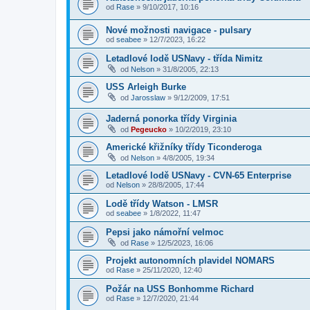
od
Rase
»
9/10/2017, 10:16
Nové možnosti navigace - pulsary
od
seabee
»
12/7/2023, 16:22
Letadlové lodě USNavy - třída Nimitz
od
Nelson
»
31/8/2005, 22:13
USS Arleigh Burke
od
Jarosslaw
»
9/12/2009, 17:51
Jaderná ponorka třídy Virginia
od
Pegeucko
»
10/2/2019, 23:10
Americké křižníky třídy Ticonderoga
od
Nelson
»
4/8/2005, 19:34
Letadlové lodě USNavy - CVN-65 Enterprise
od
Nelson
»
28/8/2005, 17:44
Lodě třídy Watson - LMSR
od
seabee
»
1/8/2022, 11:47
Pepsi jako námořní velmoc
od
Rase
»
12/5/2023, 16:06
Projekt autonomních plavidel NOMARS
od
Rase
»
25/11/2020, 12:40
Požár na USS Bonhomme Richard
od
Rase
»
12/7/2020, 21:44