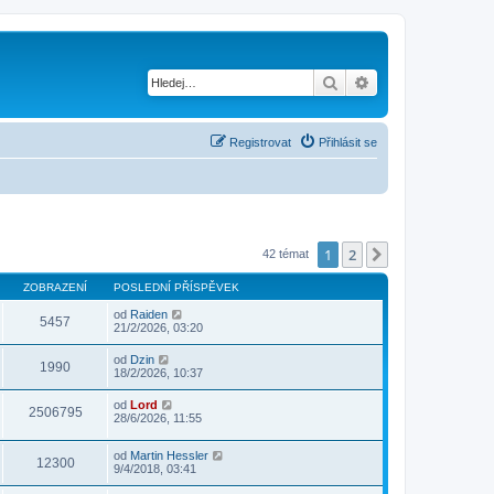
Hledat
Pokročilé hledání
Registrovat
Přihlásit se
1
2
Další
42 témat
ZOBRAZENÍ
POSLEDNÍ PŘÍSPĚVEK
od
Raiden
5457
21/2/2026, 03:20
od
Dzin
1990
18/2/2026, 10:37
od
Lord
2506795
28/6/2026, 11:55
od
Martin Hessler
12300
9/4/2018, 03:41