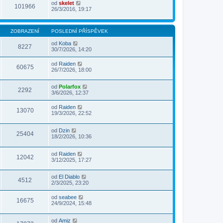
od
skelet
101966
26/3/2016, 19:17
ZOBRAZENÍ
POSLEDNÍ PŘÍSPĚVEK
od
Koba
8227
30/7/2026, 14:20
od
Raiden
60675
26/7/2026, 18:00
od
Polarfox
2292
3/6/2026, 12:37
od
Raiden
13070
19/3/2026, 22:52
od
Dzin
25404
18/2/2026, 10:36
od
Raiden
12042
3/12/2025, 17:27
od
El Diablo
4512
2/3/2025, 23:20
od
seabee
16675
24/9/2024, 15:48
od
Amiz