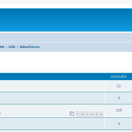
945
USA
Námořnictvo
ilé hledání
ODPOVĚDI
12
3
110
y
1
2
3
4
5
6
4