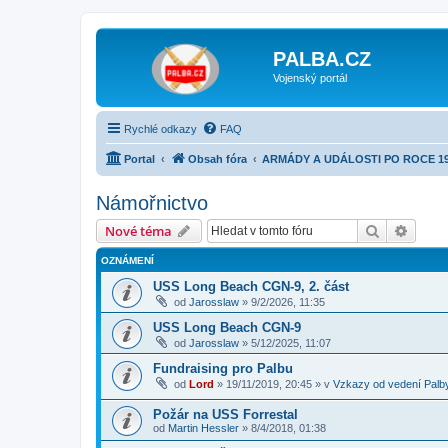
PALBA.CZ
Vojenský portál
Rychlé odkazy
FAQ
Portal
Obsah fóra
ARMÁDY A UDÁLOSTI PO ROCE 1
Námořnictvo
Hledat
Pokroč
Nové téma
OZNÁMENÍ
USS Long Beach CGN-9, 2. část
od
Jarosslaw
»
9/2/2026, 11:35
USS Long Beach CGN-9
od
Jarosslaw
»
5/12/2025, 11:07
Fundraising pro Palbu
od
Lord
»
19/11/2019, 20:45
» v
Vzkazy od vedení Palb
Požár na USS Forrestal
od
Martin Hessler
»
8/4/2018, 01:38