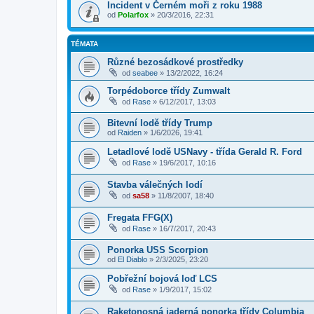
Incident v Černém moři z roku 1988
od
Polarfox
»
20/3/2016, 22:31
TÉMATA
Různé bezosádkové prostředky
od
seabee
»
13/2/2022, 16:24
Torpédoborce třídy Zumwalt
od
Rase
»
6/12/2017, 13:03
Bitevní lodě třídy Trump
od
Raiden
»
1/6/2026, 19:41
Letadlové lodě USNavy - třída Gerald R. Ford
od
Rase
»
19/6/2017, 10:16
Stavba válečných lodí
od
sa58
»
11/8/2007, 18:40
Fregata FFG(X)
od
Rase
»
16/7/2017, 20:43
Ponorka USS Scorpion
od
El Diablo
»
2/3/2025, 23:20
Pobřežní bojová loď LCS
od
Rase
»
1/9/2017, 15:02
Raketonosná jaderná ponorka třídy Columbia