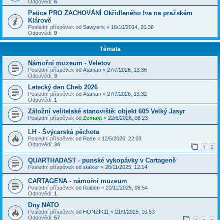
Odpovědi:
6
Petice PRO ZACHOVÁNÍ Okřídleného lva na pražském
Klárově
Poslední příspěvek od
Sawyerik
«
16/10/2014, 20:36
Odpovědi:
9
Témata
Námořní muzeum - Veletov
Poslední příspěvek od
Ataman
«
27/7/2026, 13:36
Odpovědi:
3
Letecký den Cheb 2026
Poslední příspěvek od
Ataman
«
27/7/2026, 13:32
Odpovědi:
1
Záložní velitelské stanoviště: objekt 605 Velký Jasyr
Poslední příspěvek od
Zemakt
«
22/6/2026, 08:23
LH - Švýcarská pěchota
Poslední příspěvek od
Rase
«
12/5/2026, 22:03
Odpovědi:
34
1
2
QUARTHADAST - punské vykopávky v Cartageně
Poslední příspěvek od
stalker
«
26/11/2025, 12:14
CARTAGENA - námořní muzeum
Poslední příspěvek od
Raiden
«
20/11/2025, 08:54
Odpovědi:
1
Dny NATO
Poslední příspěvek od
HONZIK11
«
21/9/2025, 10:53
Odpovědi:
57