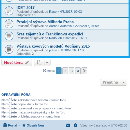
IDET 2017
Poslední příspěvek od
Rase
«
4/6/2017, 09:03
Odpovědi:
10
Prodejní výstava Militaria Praha
Poslední příspěvek od
Aaron Goldstein
«
22/3/2017, 07:59
Sraz zájemců o Franklinovu expedici
Poslední příspěvek od
Radouch
«
3/2/2017, 16:51
Výstava kovových modelů Vodňany 2015
Poslední příspěvek od
p3tris
«
11/10/2016, 17:06
Odpovědi:
2
Nové téma
1
2
3
4
Další
92 témat
Přejít na
OPRÁVNĚNÍ FÓRA
Nemůžete
zakládat nová témata v tomto fóru
Nemůžete
odpovídat v tomto fóru
Nemůžete
upravovat své příspěvky v tomto fóru
Nemůžete
mazat své příspěvky v tomto fóru
Nemůžete
přikládat soubory v tomto fóru
Portal
Obsah fóra
Všechny časy jsou v
UTC+02:00