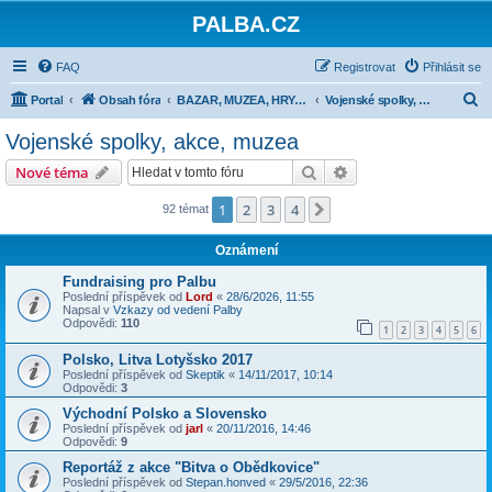
PALBA.CZ
FAQ
Registrovat
Přihlásit se
H
Portal
Obsah fóra
BAZAR, MUZEA, HRY, MODELAŘINA
Vojenské spolky, akce, muzea
l
Vojenské spolky, akce, muzea
e
Hledat
Pokročilé hledání
Nové téma
d
a
1
2
3
4
Další
92 témat
t
Oznámení
Fundraising pro Palbu
Poslední příspěvek od
Lord
«
28/6/2026, 11:55
Napsal v
Vzkazy od vedení Palby
Odpovědi:
110
1
2
3
4
5
6
Polsko, Litva Lotyšsko 2017
Poslední příspěvek od
Skeptik
«
14/11/2017, 10:14
Odpovědi:
3
Východní Polsko a Slovensko
Poslední příspěvek od
jarl
«
20/11/2016, 14:46
Odpovědi:
9
Reportáž z akce "Bitva o Obědkovice"
Poslední příspěvek od
Stepan.honved
«
29/5/2016, 22:36