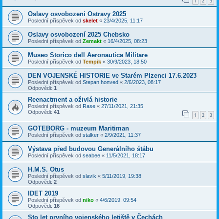
1
2
3
Oslavy osvobození Ostravy 2025
Poslední příspěvek od
skelet
«
23/4/2025, 11:17
Oslavy osvobození 2025 Chebsko
Poslední příspěvek od
Zemakt
«
16/4/2025, 08:23
Museo Storico dell Aeronautica Militare
Poslední příspěvek od
Tempik
«
30/9/2023, 18:50
DEN VOJENSKÉ HISTORIE ve Starém Plzenci 17.6.2023
Poslední příspěvek od
Stepan.honved
«
2/6/2023, 08:17
Odpovědi:
1
Reenactment a oživlá historie
Poslední příspěvek od
Rase
«
27/11/2021, 21:35
Odpovědi:
41
1
2
3
GOTEBORG - muzeum Maritiman
Poslední příspěvek od
stalker
«
2/9/2021, 11:37
Výstava před budovou Generálního štábu
Poslední příspěvek od
seabee
«
11/5/2021, 18:17
H.M.S. Otus
Poslední příspěvek od
slavik
«
5/11/2019, 19:38
Odpovědi:
2
IDET 2019
Poslední příspěvek od
niko
«
4/6/2019, 09:54
Odpovědi:
16
Sto let prvního vojenského letiště v Čechách