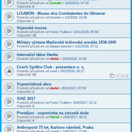
Poslední příspěvek od
Zemakt
«
16/5/2019, 07:42
Odpovědi:
6
LISABON - Museu dos Combatentes do Ultramar
Poslední příspěvek od
Inconnu
«
1/2/2019, 14:30
Odpovědi:
1
Vojenská muzea
Poslední příspěvek od
Franz Trubka
«
13/11/2018, 05:58
Odpovědi:
19
Military výstava Maďarská královská armáda 1938-1945
Poslední příspěvek od
Stepan.honved
«
1/11/2018, 07:11
Internační tábor Hanke
Poslední příspěvek od
skelet
«
15/6/2018, 12:48
Czech Spitfire Club - prezentace o. s.
Poslední příspěvek od
zved
«
20/2/2018, 00:27
Odpovědi:
53
1
2
3
Vzpomínkové akce
Poslední příspěvek od
skelet
«
8/11/2017, 07:53
Odpovědi:
2
SIAE 2017
Poslední příspěvek od
Franz Trubka
«
24/6/2017, 22:11
Odpovědi:
5
Prostějov - vzpomínka na zmizelé duše
Poslední příspěvek od
Pátrač
«
23/6/2017, 06:31
Odpovědi:
4
Anthropoid 75 let, Karlovo náměstí, Praha
Poslední příspěvek od
t.hajek
«
18/6/2017, 22:48