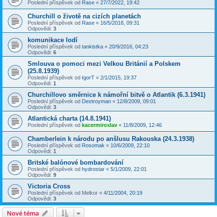
Poslední příspěvek od
Rase
«
27/7/2022, 19:42
Churchill o životě na cizích planetách
Poslední příspěvek od
Rase
«
16/5/2018, 09:31
Odpovědi:
3
komunikace lodí
Poslední příspěvek od
tankistka
«
20/9/2016, 04:23
Odpovědi:
6
Smlouva o pomoci mezi Velkou Británií a Polskem
(25.8.1939)
Poslední příspěvek od
IgorT
«
2/1/2015, 19:37
Odpovědi:
1
Churchillovo směrnice k námořní bitvě o Atlantik (6.3.1941)
Poslední příspěvek od
Destroyman
«
12/8/2009, 09:01
Odpovědi:
3
Atlantická charta (14.8.1941)
Poslední příspěvek od
kacermiroslav
«
11/8/2009, 12:46
Chamberlein k národu po anšlusu Rakouska (24.3.1938)
Poslední příspěvek od
Rosomak
«
10/6/2009, 22:10
Odpovědi:
1
Britské balónové bombardování
Poslední příspěvek od
hydrostar
«
5/1/2009, 22:01
Odpovědi:
9
Victoria Cross
Poslední příspěvek od
Melkor
«
4/11/2004, 20:19
Odpovědi:
3
Nové téma