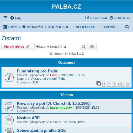
PALBA.CZ
FAQ
Registrovat
Přihlásit se
H
Portal
Obsah fóra
STÁTY A JEJICH ARMÁDY 1918-1945
VELKÁ BRITÁNIE
Ostatní
l
Ostatní
e
Hledat
Pokročilé hledání
Nové téma
d
11 témat • Stránka
1
z
1
a
Oznámení
t
Fundraising pro Palbu
Poslední příspěvek od
Lord
«
28/6/2026, 11:55
Napsal v
Vzkazy od vedení Palby
Odpovědi:
110
1
2
3
4
5
6
Témata
Krev, slzy a pot (W. Churchill, 13.5.1940)
Poslední příspěvek od
kacermiroslav
«
10/8/2025, 15:35
Odpovědi:
1
Nosítka ARP
Poslední příspěvek od
Rase
«
31/1/2024, 18:28
Sebevražedná pilulka SOE