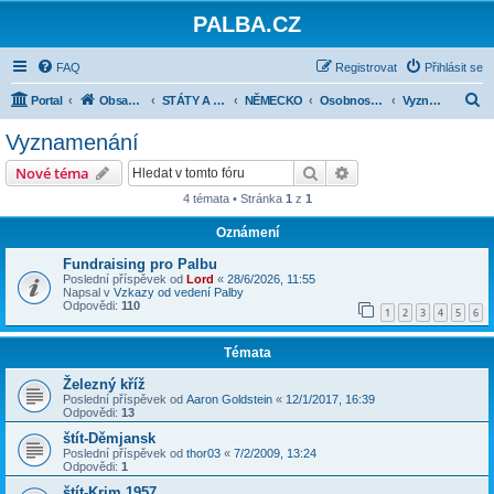
PALBA.CZ
FAQ
Registrovat
Přihlásit se
H
Portal
Obsah fóra
STÁTY A JEJICH ARMÁDY 1918-1945
NĚMECKO
Osobnosti, organizace, vojáci
Vyznamenání
l
Vyznamenání
e
Hledat
Pokročilé hledání
Nové téma
d
4 témata • Stránka
1
z
1
a
Oznámení
t
Fundraising pro Palbu
Poslední příspěvek od
Lord
«
28/6/2026, 11:55
Napsal v
Vzkazy od vedení Palby
Odpovědi:
110
1
2
3
4
5
6
Témata
Železný kříž
Poslední příspěvek od
Aaron Goldstein
«
12/1/2017, 16:39
Odpovědi:
13
štít-Děmjansk
Poslední příspěvek od
thor03
«
7/2/2009, 13:24
Odpovědi:
1
štít-Krim 1957