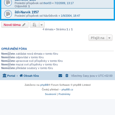
Poslední příspěvek od
thor03
«
7/2/2009, 13:17
Odpovědi:
1
štít-Narvik 1957
Poslední příspěvek od
Návštěvník
«
1/9/2004, 18:47
Nové téma
4 témata • Stránka
1
z
1
Přejít na
OPRÁVNĚNÍ FÓRA
Nemůžete
zakládat nová témata v tomto fóru
Nemůžete
odpovídat v tomto fóru
Nemůžete
upravovat své příspěvky v tomto fóru
Nemůžete
mazat své příspěvky v tomto fóru
Nemůžete
přikládat soubory v tomto fóru
Portal
Obsah fóra
Všechny časy jsou v
UTC+02:00
Založeno na
phpBB
® Forum Software © phpBB Limited
Český překlad –
phpBB.cz
Soukromí
|
Podmínky