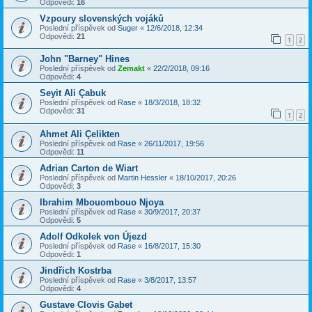
Odpovědi:
16
Vzpoury slovenských vojáků
Poslední příspěvek od
Suger
«
12/6/2018, 12:34
Odpovědi:
21
1
2
John "Barney" Hines
Poslední příspěvek od
Zemakt
«
22/2/2018, 09:16
Odpovědi:
4
Seyit Ali Çabuk
Poslední příspěvek od
Rase
«
18/3/2018, 18:32
Odpovědi:
31
1
2
Ahmet Ali Çelikten
Poslední příspěvek od
Rase
«
26/11/2017, 19:56
Odpovědi:
11
Adrian Carton de Wiart
Poslední příspěvek od
Martin Hessler
«
18/10/2017, 20:26
Odpovědi:
3
Ibrahim Mbouombouo Njoya
Poslední příspěvek od
Rase
«
30/9/2017, 20:37
Odpovědi:
5
Adolf Odkolek von Újezd
Poslední příspěvek od
Rase
«
16/8/2017, 15:30
Odpovědi:
1
Jindřich Kostrba
Poslední příspěvek od
Rase
«
3/8/2017, 13:57
Odpovědi:
4
Gustave Clovis Gabet