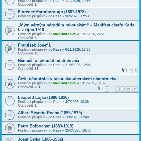
Poslední příspěvek od
Rase
«
11/2/2026, 19:16
Odpovědi:
2
Florence Farmborough (1887-1978)
Poslední příspěvek od
Rase
«
9/2/2026, 17:53
„Mým věrným národům rakouským“ – Manifest císaře Karla
I. z října 1918
Poslední příspěvek od
kacermiroslav
«
19/1/2026, 22:29
Odpovědi:
3
František Josef I.
Poslední příspěvek od
Rase
«
8/11/2025, 16:23
Odpovědi:
16
Němečtí a rakouští odstřelovači
Poslední příspěvek od
Rase
«
21/9/2025, 12:03
Odpovědi:
33
1
2
Čeští námořníci v rakousko-uherském námořnictvu
Poslední příspěvek od
kacermiroslav
«
10/8/2025, 12:37
Odpovědi:
201
1
8
9
10
11
…
Leopold Lojka (1886-1926)
Poslední příspěvek od
Rase
«
3/7/2025, 20:38
Odpovědi:
2
Albert Séverin Roche (1895-1939)
Poslední příspěvek od
Rase
«
1/3/2025, 17:48
Petro Bolbochan (1883-1919)
Poslední příspěvek od
Rase
«
25/2/2025, 18:42
Josef Čejka (1886-1932)