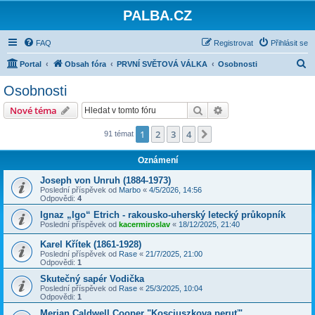
PALBA.CZ
FAQ
Registrovat
Přihlásit se
H
Portal
Obsah fóra
PRVNÍ SVĚTOVÁ VÁLKA
Osobnosti
l
Osobnosti
e
Hledat
Pokročilé hledání
Nové téma
d
a
1
2
3
4
Další
91 témat
t
Oznámení
Joseph von Unruh (1884-1973)
Poslední příspěvek od
Marbo
«
4/5/2026, 14:56
Odpovědi:
4
Ignaz „Igo“ Etrich - rakousko-uherský letecký průkopník
Poslední příspěvek od
kacermiroslav
«
18/12/2025, 21:40
Karel Křítek (1861-1928)
Poslední příspěvek od
Rase
«
21/7/2025, 21:00
Odpovědi:
1
Skutečný sapér Vodička
Poslední příspěvek od
Rase
«
25/3/2025, 10:04
Odpovědi:
1
Merian Caldwell Cooper "Kosciuszkova peruť"