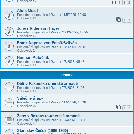
Odpovědi:
42
1
2
3
Alois Musil
Poslední příspěvek od
Rase
«
11/5/2026, 10:00
Odpovědi:
23
1
2
Julius Ritter von Payer
Poslední příspěvek od
Rase
«
20/12/2025, 12:25
Odpovědi:
13
Franz Nopcsa von Felső-Szilvás
Poslední příspěvek od
Rase
«
18/9/2017, 21:16
Odpovědi:
2
Herman Potočnik
Poslední příspěvek od
Rase
«
1/6/2018, 08:48
Odpovědi:
16
Témata
Děti v Rakousko-uherské armádě
Poslední příspěvek od
Rase
«
7/6/2026, 21:28
Odpovědi:
15
Válečné úrazy
Poslední příspěvek od
Rase
«
11/5/2026, 18:26
Odpovědi:
20
1
2
Ženy v Rakousko-uherské armádě
Poslední příspěvek od
Rase
«
13/4/2026, 18:00
Odpovědi:
4
Stanislav Čeček (1886-1930)