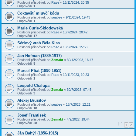
Poslední příspěvek od
Rase
«
16/11/2024, 20:35
Odpovědi:
1
Čoktavští mluvčí kódu
Poslední příspěvek od
seabee
«
9/11/2024, 19:43
Odpovědi:
1
Marie Curie-Skłodowská
Poslední příspěvek od
Rase
«
10/7/2024, 20:42
Odpovědi:
17
Sériový vrah Béla Kiss
Poslední příspěvek od
Rase
«
19/5/2024, 15:53
Jan Hofman (1889-1917)
Poslední příspěvek od
Zemakt
«
30/12/2023, 16:47
Odpovědi:
9
Marcel Pliat (1890-1951)
Poslední příspěvek od
Rase
«
19/11/2023, 10:23
Odpovědi:
1
Leopold Chalupa
Poslední příspěvek od
Zemakt
«
30/7/2023, 07:45
Odpovědi:
3
Alexej Brusilov
Poslední příspěvek od
seabee
«
18/7/2023, 12:21
Odpovědi:
18
Josef Frantisek
Poslední příspěvek od
Zemakt
«
4/9/2022, 19:44
Odpovědi:
28
1
2
Ján Bahýľ (1856-1915)