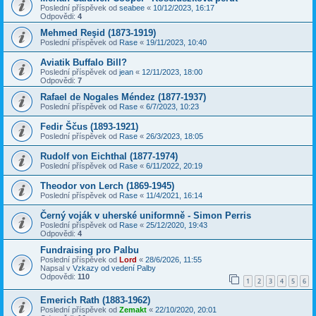
Poslední příspěvek od
seabee
«
10/12/2023, 16:17
Odpovědi:
4
Mehmed Reşid (1873-1919)
Poslední příspěvek od
Rase
«
19/11/2023, 10:40
Aviatik Buffalo Bill?
Poslední příspěvek od
jean
«
12/11/2023, 18:00
Odpovědi:
7
Rafael de Nogales Méndez (1877-1937)
Poslední příspěvek od
Rase
«
6/7/2023, 10:23
Fedir Ščus (1893-1921)
Poslední příspěvek od
Rase
«
26/3/2023, 18:05
Rudolf von Eichthal (1877-1974)
Poslední příspěvek od
Rase
«
6/11/2022, 20:19
Theodor von Lerch (1869-1945)
Poslední příspěvek od
Rase
«
11/4/2021, 16:14
Černý voják v uherské uniformně - Simon Perris
Poslední příspěvek od
Rase
«
25/12/2020, 19:43
Odpovědi:
4
Fundraising pro Palbu
Poslední příspěvek od
Lord
«
28/6/2026, 11:55
Napsal v
Vzkazy od vedení Palby
Odpovědi:
110
1
2
3
4
5
6
Emerich Rath (1883-1962)
Poslední příspěvek od
Zemakt
«
22/10/2020, 20:01