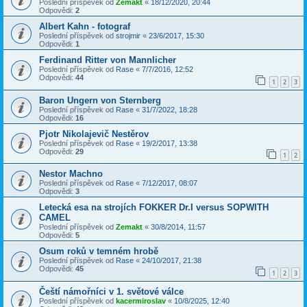
Poslední příspěvek od
Zemakt
«
18/12/2020, 20:44
Odpovědi:
2
Albert Kahn - fotograf
Poslední příspěvek od
strojmir
«
23/6/2017, 15:30
Odpovědi:
1
Ferdinand Ritter von Mannlicher
Poslední příspěvek od
Rase
«
7/7/2016, 12:52
Odpovědi:
44
1
2
3
Baron Ungern von Sternberg
Poslední příspěvek od
Rase
«
31/7/2022, 18:28
Odpovědi:
16
Pjotr Nikolajevič Nestěrov
Poslední příspěvek od
Rase
«
19/2/2017, 13:38
Odpovědi:
29
1
2
Nestor Machno
Poslední příspěvek od
Rase
«
7/12/2017, 08:07
Odpovědi:
3
Letecká esa na strojích FOKKER Dr.I versus SOPWITH
CAMEL
Poslední příspěvek od
Zemakt
«
30/8/2014, 11:57
Odpovědi:
5
Osum roků v temném hrobě
Poslední příspěvek od
Rase
«
24/10/2017, 21:38
Odpovědi:
45
1
2
3
Čeští námořníci v 1. světové válce
Poslední příspěvek od
kacermiroslav
«
10/8/2025, 12:40