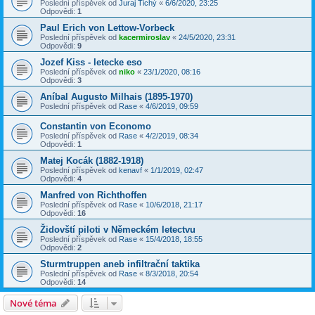
Poslední příspěvek od
Juraj Tichý
«
6/6/2020, 23:25
Odpovědi:
1
Paul Erich von Lettow-Vorbeck
Poslední příspěvek od
kacermiroslav
«
24/5/2020, 23:31
Odpovědi:
9
Jozef Kiss - letecke eso
Poslední příspěvek od
niko
«
23/1/2020, 08:16
Odpovědi:
3
Aníbal Augusto Milhais (1895-1970)
Poslední příspěvek od
Rase
«
4/6/2019, 09:59
Constantin von Economo
Poslední příspěvek od
Rase
«
4/2/2019, 08:34
Odpovědi:
1
Matej Kocák (1882-1918)
Poslední příspěvek od
kenavf
«
1/1/2019, 02:47
Odpovědi:
4
Manfred von Richthoffen
Poslední příspěvek od
Rase
«
10/6/2018, 21:17
Odpovědi:
16
Židovští piloti v Německém letectvu
Poslední příspěvek od
Rase
«
15/4/2018, 18:55
Odpovědi:
2
Sturmtruppen aneb infiltrační taktika
Poslední příspěvek od
Rase
«
8/3/2018, 20:54
Odpovědi:
14
Nové téma