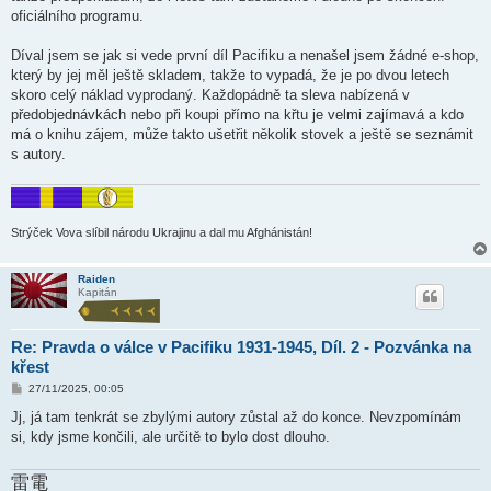
ě
oficiálního programu.
v
e
k
Díval jsem se jak si vede první díl Pacifiku a nenašel jsem žádné e-shop,
který by jej měl ještě skladem, takže to vypadá, že je po dvou letech
skoro celý náklad vyprodaný. Každopádně ta sleva nabízená v
předobjednávkách nebo při koupi přímo na křtu je velmi zajímavá a kdo
má o knihu zájem, může takto ušetřit několik stovek a ještě se seznámit
s autory.
Strýček Vova slíbil národu Ukrajinu a dal mu Afghánistán!
Raiden
Kapitán
Re: Pravda o válce v Pacifiku 1931-1945, Díl. 2 - Pozvánka na
křest
P
27/11/2025, 00:05
ř
í
Jj, já tam tenkrát se zbylými autory zůstal až do konce. Nevzpomínám
s
si, kdy jsme končili, ale určitě to bylo dost dlouho.
p
ě
v
雷電
e