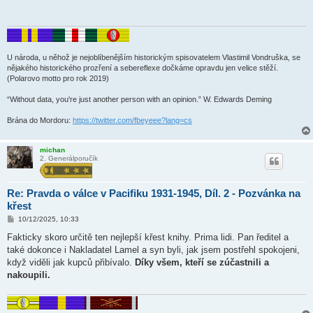
p
ě
v
e
k
U národa, u něhož je nejoblíbenějším historickým spisovatelem Vlastimil Vondruška, se
nějakého historického prozření a sebereflexe dočkáme opravdu jen velice stěží.
(Polarovo motto pro rok 2019)
“Without data, you're just another person with an opinion.” W. Edwards Deming
Brána do Mordoru:
https://twitter.com/fbeyeee?lang=cs
michan
2. Generálporučík
Re: Pravda o válce v Pacifiku 1931-1945, Díl. 2 - Pozvánka na
křest
P
10/12/2025, 10:33
ř
í
Fakticky skoro určitě ten nejlepší křest knihy. Prima lidi. Pan ředitel a
s
také dokonce i Nakladatel Lamel a syn byli, jak jsem postřehl spokojeni,
p
ě
když viděli jak kupců přibívalo.
Díky všem, kteří se zúčastnili a
v
nakoupili.
e
k