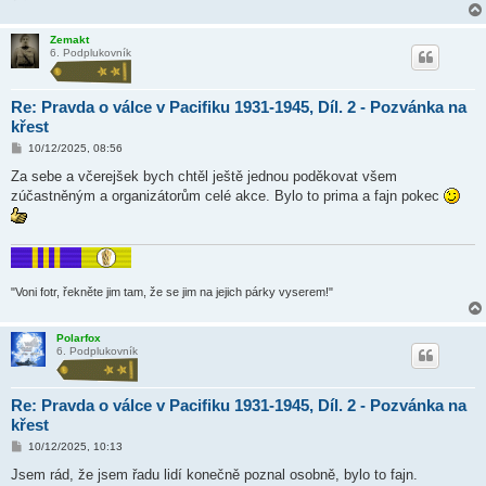
k
Zemakt
6. Podplukovník
Re: Pravda o válce v Pacifiku 1931-1945, Díl. 2 - Pozvánka na
křest
P
10/12/2025, 08:56
ř
í
Za sebe a včerejšek bych chtěl ještě jednou poděkovat všem
s
zúčastněným a organizátorům celé akce. Bylo to prima a fajn pokec
p
ě
v
e
k
"Voni fotr, řekněte jim tam, že se jim na jejich párky vyserem!"
Polarfox
6. Podplukovník
Re: Pravda o válce v Pacifiku 1931-1945, Díl. 2 - Pozvánka na
křest
P
10/12/2025, 10:13
ř
í
Jsem rád, že jsem řadu lidí konečně poznal osobně, bylo to fajn.
s