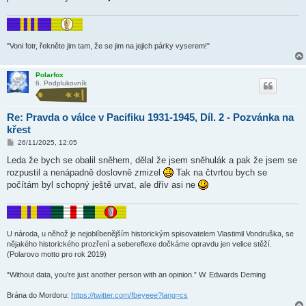
e
k
"Voni fotr, řekněte jim tam, že se jim na jejich párky vyserem!"
Polarfox
6. Podplukovník
Re: Pravda o válce v Pacifiku 1931-1945, Díl. 2 - Pozvánka na
křest
P
26/11/2025, 12:05
ř
í
Leda že bych se obalil sněhem, dělal že jsem sněhulák a pak že jsem se
s
rozpustil a nenápadně doslovně zmizel
Tak na čtvrtou bych se
p
ě
počítám byl schopný ještě urvat, ale dřív asi ne
v
e
k
U národa, u něhož je nejoblíbenějším historickým spisovatelem Vlastimil Vondruška, se
nějakého historického prozření a sebereflexe dočkáme opravdu jen velice stěží.
(Polarovo motto pro rok 2019)
“Without data, you're just another person with an opinion.” W. Edwards Deming
Brána do Mordoru:
https://twitter.com/fbeyeee?lang=cs