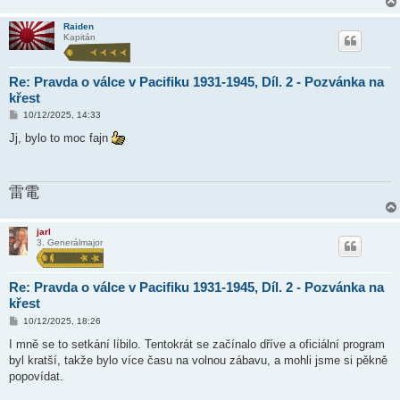
Raiden
Kapitán
Re: Pravda o válce v Pacifiku 1931-1945, Díl. 2 - Pozvánka na
křest
P
10/12/2025, 14:33
ř
í
Jj, bylo to moc fajn
s
p
ě
v
雷電
e
k
jarl
3. Generálmajor
Re: Pravda o válce v Pacifiku 1931-1945, Díl. 2 - Pozvánka na
křest
P
10/12/2025, 18:26
ř
í
I mně se to setkání líbilo. Tentokrát se začínalo dříve a oficiální program
s
byl kratší, takže bylo více času na volnou zábavu, a mohli jsme si pěkně
p
ě
popovídat.
v
e