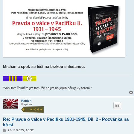
Michan a spol. se těší na brzkou shledanou.
"Voni fotr, řekněte jim tam, že se jim na jejich párky vyserem!"
Raiden
Kapitán
Re: Pravda o válce v Pacifiku 1931-1945, Díl. 2 - Pozvánka na
křest
P
23/11/2025, 16:32
ř