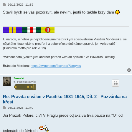
P
26/11/2025, 11:35
ř
í
Stavil bych se vás pozdravit, ale nevím, jestli to takhle brzy dám
s
p
ě
v
e
k
U národa, u něhož je nejoblíbenějším historickým spisovatelem Vlastimil Vondruška, se
nějakého historického prozření a sebereflexe dočkáme opravdu jen velice stěží.
(Polarovo motto pro rok 2019)
“Without data, you're just another person with an opinion.” W. Edwards Deming
Brána do Mordoru:
https://twitter.com/fbeyeee?lang=cs
Zemakt
6. Podplukovník
Re: Pravda o válce v Pacifiku 1931-1945, Díl. 2 - Pozvánka na
křest
P
26/11/2025, 11:40
ř
í
Jsi Pražák Polare, či?! V Práglu přece odjakživa trvá pauza na "O" od
s
p
ě
v
jedenácti do čtyřech
.