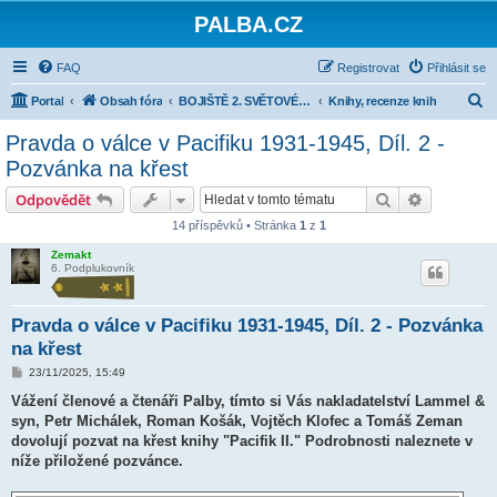
PALBA.CZ
FAQ
Registrovat
Přihlásit se
H
Portal
Obsah fóra
BOJIŠTĚ 2. SVĚTOVÉ VÁLKY
Knihy, recenze knih
l
Pravda o válce v Pacifiku 1931-1945, Díl. 2 -
e
Pozvánka na křest
d
Hledat
Pokročilé 
Odpovědět
a
14 příspěvků • Stránka
1
z
1
t
Zemakt
6. Podplukovník
Pravda o válce v Pacifiku 1931-1945, Díl. 2 - Pozvánka
na křest
P
23/11/2025, 15:49
ř
í
Vážení členové a čtenáři Palby, tímto si Vás nakladatelství Lammel &
s
syn, Petr Michálek, Roman Košák, Vojtěch Klofec a Tomáš Zeman
p
ě
dovolují pozvat na křest knihy "Pacifik II." Podrobnosti naleznete v
v
níže přiložené pozvánce.
e
k