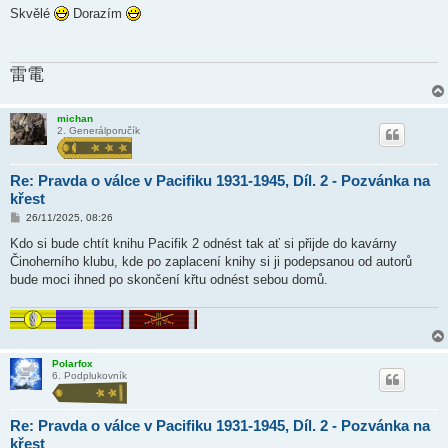
í
Skvělé
Dorazím
s
p
ě
v
雷電
e
k
michan
2. Generálporučík
Re: Pravda o válce v Pacifiku 1931-1945, Díl. 2 - Pozvánka na
křest
P
26/11/2025, 08:26
ř
í
Kdo si bude chtít knihu Pacifik 2 odnést tak ať si přijde do kavárny
s
Činoherního klubu, kde po zaplacení knihy si ji podepsanou od autorů
p
ě
bude moci ihned po skončení křtu odnést sebou domů.
v
e
k
Polarfox
6. Podplukovník
Re: Pravda o válce v Pacifiku 1931-1945, Díl. 2 - Pozvánka na
křest