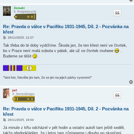
Zemakt
6. Podplukovník
Re: Pravda o válce v Pacifiku 1931-1945, Díl. 2 - Pozvánka na
křest
P
26/11/2025, 12:27
ř
í
Tak třeba do té doby vydržíme. Škoda jen, že ten křest není ve čtvrtek,
s
bo v Praze není malá sobota v pátek, ale už ve čtvrtek muheee
.
p
ě
Budeme se těšit
.
v
e
k
"Voni fotr, řekněte jim tam, že se jim na jejich párky vyserem!"
jarl
3. Generálmajor
Re: Pravda o válce v Pacifiku 1931-1945, Díl. 2 - Pozvánka na
křest
P
26/11/2025, 19:04
ř
í
Já minule z křtu odcházel v pět hodin a ostatní autoři tam ještě seděli,
s
takže předpokládám, že i letos tam zůstaneme i dlouho po skončení
p