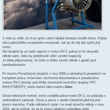
Z videí je vidět, že to je spíše zatím nějaká fantazie stealth dronu. Kdyby
něco pokročilého evropského existovalo, tak by do něj dali spíše jiný
motor.
Na Ukrajině by se našli zájemci o motor DV-2, pokud si ho nevyrábí
někde sami, nebo by potřebovali větší výrobní kapacity.
Je třeba připomenout, že tohle si těžko vyrobí někde v garáži pod
bombardováním.
Po krachu Považských strojární v roce 2000 a následných peripetiích se
kompletní práva, know-how i technická dokumentace k proudovému
motoru DV-2 dostaly pod křídla slovenské investiční skupiny HTC
INVESTMENTS, která vlastní také značku
Zetor
.
Divize leteckých motorů, která vyráběla právě motor DV-2, se potýkala s
nedostatkem zakázek. Vývoj a servis v areálu částečně přežívá pod
jinými vlastníky. Podle některých zpráv i to snad skončilo někdy v roce
2016, ale je možné, že se to znovu nějakým způsobem ožilo.