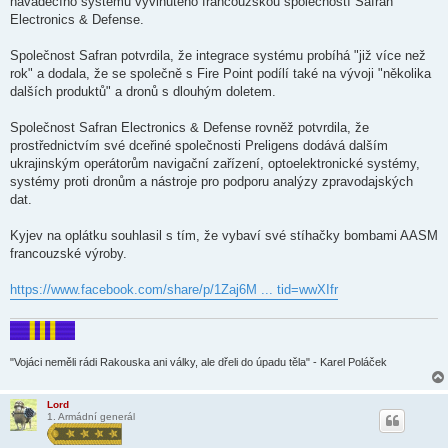
naváděcího systému vyvinutého francouzskou společností Safran
v
Electronics & Defense.
e
k
​Společnost Safran potvrdila, že integrace systému probíhá "již více než
rok" a dodala, že se společně s Fire Point podílí také na vývoji "několika
dalších produktů" a dronů s dlouhým doletem.
​Společnost Safran Electronics & Defense rovněž potvrdila, že
prostřednictvím své dceřiné společnosti Preligens dodává dalším
ukrajinským operátorům navigační zařízení, optoelektronické systémy,
systémy proti dronům a nástroje pro podporu analýzy zpravodajských
dat.
Kyjev na oplátku souhlasil s tím, že vybaví své stíhačky bombami AASM
francouzské výroby.
https://www.facebook.com/share/p/1Zaj6M ... tid=wwXIfr
"Vojáci neměli rádi Rakouska ani války, ale dřeli do úpadu těla" - Karel Poláček
Lord
1. Armádní generál