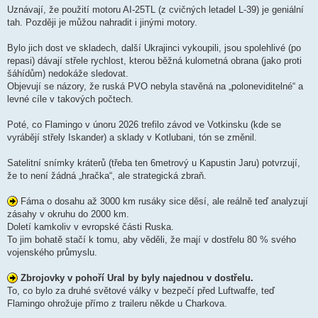
Uznávají, že použití motoru AI-25TL (z cvičných letadel L-39) je geniální
tah. Později je můžou nahradit i jinými motory.
Bylo jich dost ve skladech, další Ukrajinci vykoupili, jsou spolehlivé (po
repasi) dávají střele rychlost, kterou běžná kulometná obrana (jako proti
šáhídům) nedokáže sledovat.
Objevují se názory, že ruská PVO nebyla stavěná na „poloneviditelné“ a
levné cíle v takových počtech.
Poté, co Flamingo v únoru 2026 trefilo závod ve Votkinsku (kde se
vyrábějí střely Iskander) a sklady v Kotlubani, tón se změnil.
Satelitní snímky kráterů (třeba ten 6metrový u Kapustin Jaru) potvrzují,
že to není žádná „hračka“, ale strategická zbraň.
Fáma o dosahu až 3000 km rusáky sice děsí, ale reálně teď analyzují
zásahy v okruhu do 2000 km.
Doletí kamkoliv v evropské části Ruska.
To jim bohatě stačí k tomu, aby věděli, že mají v dostřelu 80 % svého
vojenského průmyslu.
Zbrojovky v pohoří Ural by byly najednou v dostřelu.
To, co bylo za druhé světové války v bezpečí před Luftwaffe, teď
Flamingo ohrožuje přímo z traileru někde u Charkova.