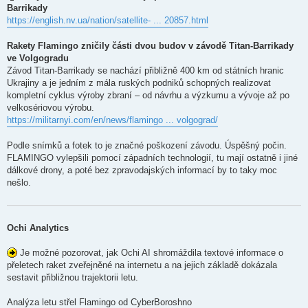
Barrikady
https://english.nv.ua/nation/satellite- ... 20857.html
Rakety Flamingo zničily části dvou budov v závodě Titan-Barrikady
ve Volgogradu
Závod Titan-Barrikady se nachází přibližně 400 km od státních hranic
Ukrajiny a je jedním z mála ruských podniků schopných realizovat
kompletní cyklus výroby zbraní – od návrhu a výzkumu a vývoje až po
velkosériovou výrobu.
https://militarnyi.com/en/news/flamingo ... volgograd/
Podle snímků a fotek to je značné poškození závodu. Úspěšný počin.
FLAMINGO vylepšili pomocí západních technologií, tu mají ostatně i jiné
dálkové drony, a poté bez zpravodajských informací by to taky moc
nešlo.
Ochi Analytics
Je možné pozorovat, jak Ochi AI shromáždila textové informace o
přeletech raket zveřejněné na internetu a na jejich základě dokázala
sestavit přibližnou trajektorii letu.
Analýza letu střel Flamingo od CyberBoroshno