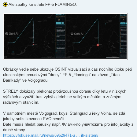
Ale zpátky ke střele FP-5 FLAMINGO.
Obrázky vedle sebe ukazuje OSINT vizualizaci a čas nočního útoku pěti
ukrajinskými proudovými "drony" FP-5 „Flamingo“ na závod „Titan-
Barrikady“ ve Volgogradu.
STŘELY dokázaly překonat protivzdušnou obranu díky letu v nízkých
výškách a využití tras vyhýbajících se velkým městům a známým
radarovým stanicím.
V samotném městě Volgograd, kdysi Stalingrad u řeky Volha, se zdá
jakoby sofistikovanou PVO neměli.
Bate musíš hledat parusky např. Фламинго уничтожить pro info jakoby z
druhé strany.
https://vfokuse.mail.ru/news/69629471-u ... ih-sistem/