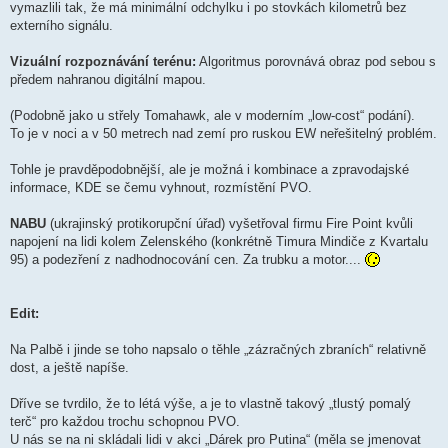
vymazlili tak, že má minimální odchylku i po stovkách kilometrů bez
externího signálu.
Vizuální rozpoznávání terénu:
Algoritmus porovnává obraz pod sebou s
předem nahranou digitální mapou.
(Podobně jako u střely Tomahawk, ale v moderním „low-cost“ podání).
To je v noci a v 50 metrech nad zemí pro ruskou EW neřešitelný problém.
Tohle je pravděpodobnější, ale je možná i kombinace a zpravodajské
informace, KDE se čemu vyhnout, rozmístění PVO.
NABU
(ukrajinský protikorupční úřad) vyšetřoval firmu Fire Point kvůli
napojení na lidi kolem Zelenského (konkrétně Timura Mindiče z Kvartalu
95) a podezření z nadhodnocování cen. Za trubku a motor....
Edit:
Na Palbě i jinde se toho napsalo o těhle „zázračných zbraních“ relativně
dost, a ještě napíše.
Dříve se tvrdilo, že to létá výše, a je to vlastně takový „tlustý pomalý
terč“ pro každou trochu schopnou PVO.
U nás se na ni skládali lidi v akci „Dárek pro Putina“ (měla se jmenovat