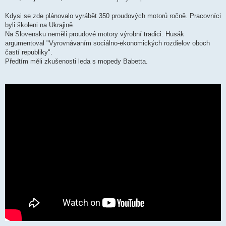
Kdysi se zde plánovalo vyrábět 350 proudových motorů ročně. Pracovníci
byli školeni na Ukrajině.
Na Slovensku neměli proudové motory výrobní tradici. Husák
argumentoval "Vyrovnávaním sociálno-ekonomických rozdielov oboch
častí republiky".
Předtím měli zkušenosti leda s mopedy Babetta.