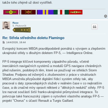
k
takže toho zřejmě už dost vystříleli.
Rase
5. Plukovník
Re: Střela středního doletu Flamingo
P
14/4/2026, 18:44
ř
í
Evropský koncern MBDA pravděpodobně pomáhá s vývojem a zlepšením
s
ukrajinské střely s dlouhým doletem FP-5, — Intelligence Online.
p
ě
v
FP-5 integruje klíčové komponenty západního původu, včetně
e
k
inerciálních navigačních systémů a modulů GPS navigace chráněných
před rušením, podobných těm, které se používají ve střelách Storm
Shadow. Podpora od inženýrů s zkušenostmi z práce v strukturách
MBDA umožnila přizpůsobit digitální řídicí systém střely tak, aby
pracoval s daty zpravodajských služeb v reálném čase v co nejkratším
čase, a do značné míry opravit některé z "dětských neduhů" střely. FP-5
lze nazvat součástí širší franko-ukrajinské průmyslové integrace. To
potvrzuje také francouzský zájem o vytvoření vlastního analogu FP-5 —
projekt "Chorus" s účastí Renault a Turgis Gaillard.