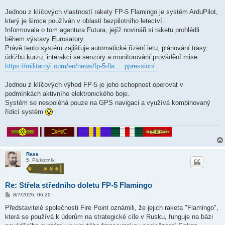
k
Jednou z klíčových vlastností rakety FP-5 Flamingo je systém ArduPilot,
který je široce používán v oblasti bezpilotního letectví.
Informovala o tom agentura Futura, jejíž novináři si raketu prohlédli
během výstavy Eurosatory.
Právě tento systém zajišťuje automatické řízení letu, plánování trasy,
údržbu kurzu, interakci se senzory a monitorování provádění mise.
https://militarnyi.com/en/news/fp-5-fla ... ppression/
Jednou z klíčových výhod FP-5 je jeho schopnost operovat v
podmínkách aktivního elektronického boje.
Systém se nespoléhá pouze na GPS navigaci a využívá kombinovaný
řídicí systém
Rase
5. Plukovník
Re: Střela středního doletu FP-5 Flamingo
P
8/7/2026, 06:20
ř
í
Představitelé společnosti Fire Point oznámili, že jejich raketa "Flamingo",
s
která se používá k úderům na strategické cíle v Rusku, funguje na bázi
p
ě