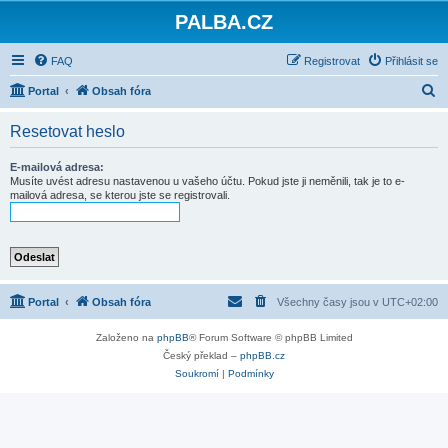
PALBA.CZ
FAQ
Registrovat
Přihlásit se
H
Portal
Obsah fóra
l
Resetovat heslo
e
d
E-mailová adresa:
Musíte uvést adresu nastavenou u vašeho účtu. Pokud jste ji neměnili, tak je to e-
a
mailová adresa, se kterou jste se registrovali.
t
Portal
Obsah fóra
Všechny časy jsou v
UTC+02:00
Založeno na
phpBB
® Forum Software © phpBB Limited
Český překlad –
phpBB.cz
Soukromí
|
Podmínky