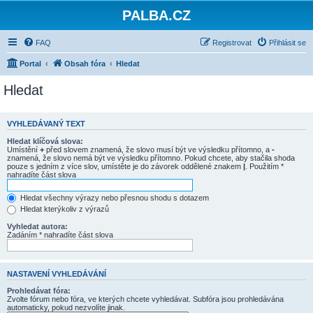
PALBA.CZ
FAQ
Registrovat
Přihlásit se
Portal
Obsah fóra
Hledat
Hledat
VYHLEDÁVANÝ TEXT
Hledat klíčová slova:
Umístění
+
před slovem znamená, že slovo musí být ve výsledku přítomno, a
-
znamená, že slovo nemá být ve výsledku přítomno. Pokud chcete, aby stačila shoda
pouze s jedním z více slov, umístěte je do závorek oddělené znakem
|
. Použitím *
nahradíte část slova
Hledat všechny výrazy nebo přesnou shodu s dotazem
Hledat kterýkoliv z výrazů
Vyhledat autora:
Zadáním * nahradíte část slova
NASTAVENÍ VYHLEDÁVÁNÍ
Prohledávat fóra:
Zvolte fórum nebo fóra, ve kterých chcete vyhledávat. Subfóra jsou prohledávána
automaticky, pokud nezvolíte jinak.