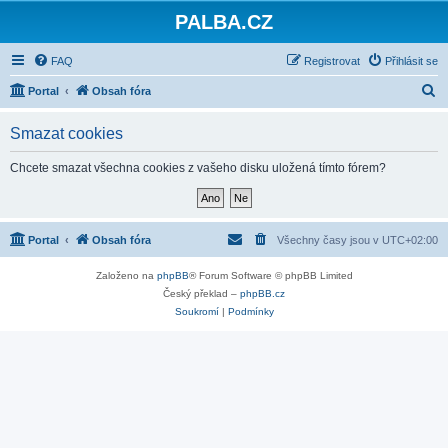
PALBA.CZ
FAQ
Registrovat
Přihlásit se
H
Portal
Obsah fóra
l
Smazat cookies
e
d
Chcete smazat všechna cookies z vašeho disku uložená tímto fórem?
a
t
Portal
Obsah fóra
Všechny časy jsou v
UTC+02:00
Založeno na
phpBB
® Forum Software © phpBB Limited
Český překlad –
phpBB.cz
Soukromí
|
Podmínky