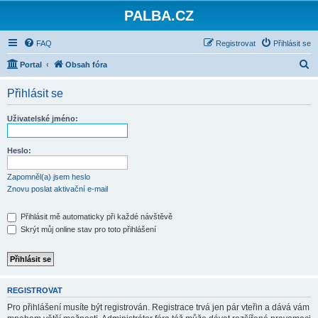
PALBA.CZ
FAQ
Registrovat
Přihlásit se
H
Portal
Obsah fóra
l
Přihlásit se
e
d
Uživatelské jméno:
a
t
Heslo:
Zapomněl(a) jsem heslo
Znovu poslat aktivační e-mail
Přihlásit mě automaticky při každé návštěvě
Skrýt můj online stav pro toto přihlášení
REGISTROVAT
Pro přihlášení musíte být registrován. Registrace trvá jen pár vteřin a dává vám