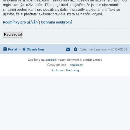
mnohem větší možnosti. Administrátor fóra též může dávat rozšířené pravomoci
registrovaným uživatelům. Před registrací se ujistěte, že jste se obeznámili
s našimi podmínkami pro použití a s dalšími pravidly a ujednáními. Také se
ujistěte, že si přečtete jakákoliv pravidla, která se na fóru objeví.
Podmínky pro užívání
|
Ochrana soukromí
Registrovat
Portal
Obsah fóra
Všechny časy jsou v
UTC+02:00
Založeno na
phpBB
® Forum Software © phpBB Limited
Český překlad –
phpBB.cz
Soukromí
|
Podmínky