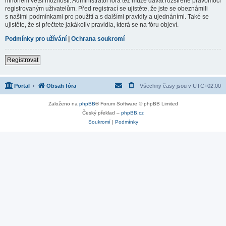
mnohem větší možnosti. Administrátor fóra též může dávat rozšířené pravomoci
registrovaným uživatelům. Před registrací se ujistěte, že jste se obeznámili
s našimi podmínkami pro použití a s dalšími pravidly a ujednáními. Také se
ujistěte, že si přečtete jakákoliv pravidla, která se na fóru objeví.
Podmínky pro užívání
|
Ochrana soukromí
Registrovat
Portal
Obsah fóra
Všechny časy jsou v
UTC+02:00
Založeno na
phpBB
® Forum Software © phpBB Limited
Český překlad –
phpBB.cz
Soukromí
|
Podmínky