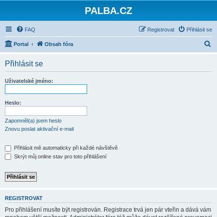
PALBA.CZ
FAQ
Registrovat
Přihlásit se
H
Portal
Obsah fóra
l
Přihlásit se
e
d
Uživatelské jméno:
a
t
Heslo:
Zapomněl(a) jsem heslo
Znovu poslat aktivační e-mail
Přihlásit mě automaticky při každé návštěvě
Skrýt můj online stav pro toto přihlášení
REGISTROVAT
Pro přihlášení musíte být registrován. Registrace trvá jen pár vteřin a dává vám