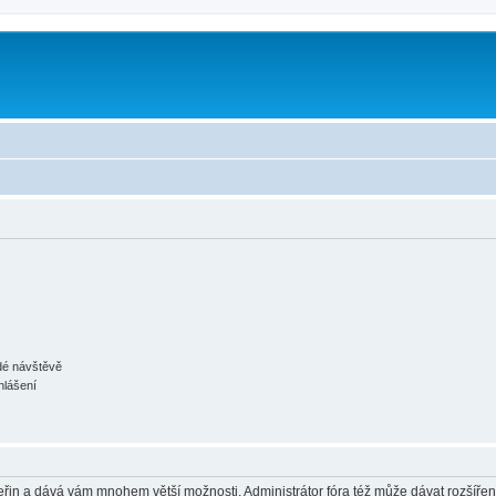
ždé návštěvě
hlášení
 vteřin a dává vám mnohem větší možnosti. Administrátor fóra též může dávat rozšíře