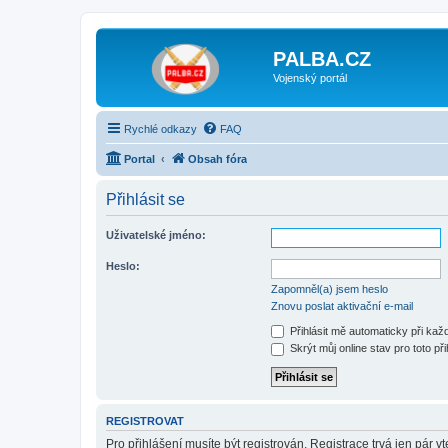
PALBA.CZ
Vojenský portál
Rychlé odkazy
FAQ
Portal
Obsah fóra
Přihlásit se
Uživatelské jméno:
Heslo:
Zapomněl(a) jsem heslo
Znovu poslat aktivační e-mail
Přihlásit mě automaticky při ka
Skrýt můj online stav pro toto při
REGISTROVAT
Pro přihlášení musíte být registrován. Registrace trvá jen pár