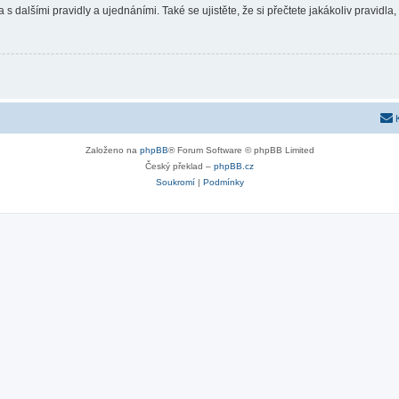
 s dalšími pravidly a ujednáními. Také se ujistěte, že si přečtete jakákoliv pravidla, 
Založeno na
phpBB
® Forum Software © phpBB Limited
Český překlad –
phpBB.cz
Soukromí
|
Podmínky