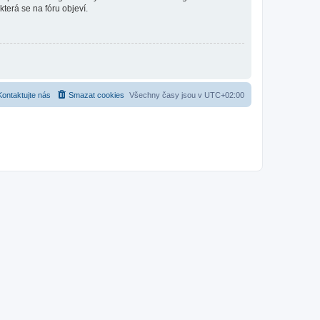
která se na fóru objeví.
Kontaktujte nás
Smazat cookies
Všechny časy jsou v
UTC+02:00