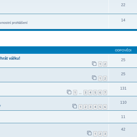
22
14
avnostní prohlášení
ilé hledání
ODPOVĚDI
hrát válku!
25
1
2
25
1
2
131
1
3
4
5
6
7
…
110
y
1
2
3
4
5
6
11
42
1
2
3