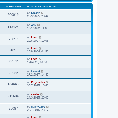
ZOBRAZENÍ
POSLEDNÍ PŘÍSPĚVEK
od
Raiden
260019
25/9/2025, 23:44
od
Alfik
113425
19/1/2022, 11:05
od
Lord
28057
20/6/2007, 19:06
od
Lord
31851
25/8/2004, 04:56
od
Lord
282744
1/4/2026, 16:06
od
kenavf
25522
27/2/2017, 14:42
od
Pegeucko
134663
30/7/2015, 18:43
od
skelet
215634
24/3/2015, 23:05
od
danny1691
26087
22/1/2015, 23:17
od
Lord