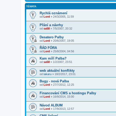
TÉMATA
Rychlá oznámení
od
Lord
»
24/3/2005, 11:59
Přání a návrhy
od
sa58
»
7/5/2007, 20:32
Desatero Palby
od
Lord
»
20/6/2007, 19:05
ŘÁD FÓRA
od
Lord
»
25/8/2004, 04:56
Kam míří Palba?
od
sa58
»
1/2/2007, 23:51
web aktuální konflikty
od
takaru
»
18/2/2017, 23:01
Bugy - nová Palba
od
Lord
»
27/7/2012, 12:25
Financování CMS a hostingu Palby
od
Lord
»
16/9/2014, 15:00
Návod ALBUM
od
Lord
»
17/9/2013, 12:57
CMS řešení