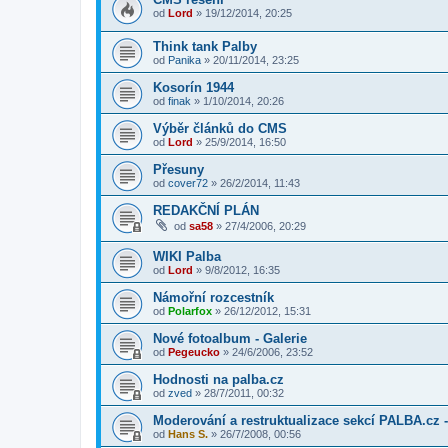
od
Lord
»
19/12/2014, 20:25
Think tank Palby
od
Panika
»
20/11/2014, 23:25
Kosorín 1944
od
finak
»
1/10/2014, 20:26
Výběr článků do CMS
od
Lord
»
25/9/2014, 16:50
Přesuny
od
cover72
»
26/2/2014, 11:43
REDAKČNÍ PLÁN
od
sa58
»
27/4/2006, 20:29
WIKI Palba
od
Lord
»
9/8/2012, 16:35
Námořní rozcestník
od
Polarfox
»
26/12/2012, 15:31
Nové fotoalbum - Galerie
od
Pegeucko
»
24/6/2006, 23:52
Hodnosti na palba.cz
od
zved
»
28/7/2011, 00:32
Moderování a restruktualizace sekcí PALBA.cz -
od
Hans S.
»
26/7/2008, 00:56