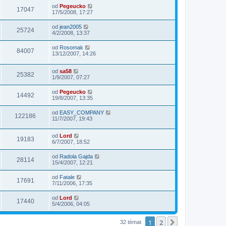
od
Pegeucko
17047
17/5/2008, 17:27
od
jean2005
25724
4/2/2008, 13:37
od
Rosomak
84007
13/12/2007, 14:26
od
sa58
25382
1/9/2007, 07:27
od
Pegeucko
14492
19/8/2007, 13:35
od
EASY_COMPANY
122186
11/7/2007, 19:43
od
Lord
19183
6/7/2007, 18:52
od
Radola Gajda
28114
15/4/2007, 12:21
od
Fatale
17691
7/11/2006, 17:35
od
Lord
17440
5/4/2006, 04:05
1
2
Další
32 témat