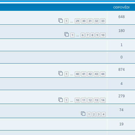
ODPOVĚDI
648
1
29
30
31
32
33
…
180
1
6
7
8
9
10
…
1
0
874
1
40
41
42
43
44
…
4
279
1
10
11
12
13
14
…
74
1
2
3
4
19