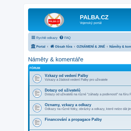
PALBA.CZ
Vojenský portál
Rychlé odkazy
FAQ
Portal
Obsah fóra
OZNÁMENÍ & JINÉ
Náměty & kom
Náměty & komentáře
FÓRUM
Vzkazy od vedení Palby
Vzkazy a žádosti vedení Palby pro uživatele
Dotazy od uživatelů
Dotazy od uživatelů na různé "záhady a podivnosti" na fóru 
Oznamy, vzkazy a odkazy
Odkazy na různé fotky, obrázky a odkazy, které nelze dát jin
Financování a propagace Palby