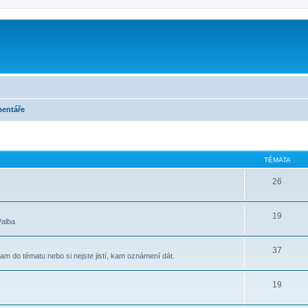
entáře
TÉMATA
26
19
Palba
37
am do tématu nebo si nejste jistí, kam oznámení dát.
19