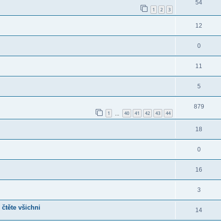
54
1
2
3
12
0
11
5
879
1
40
41
42
43
44
…
18
0
16
3
 čtěte všichni
14