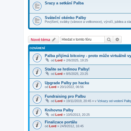
Srazy a setkání Palba
Sváteční okénko Palby
Povýšení, svátky (vánoce a velikonoce), výročí, jubilea a sl
Hledat
Pokroč
Nové téma
OZNÁMENÍ
Palba přijímá bitcoiny - proto může virtuálně vy
od
Lord
»
2/6/2025, 19:25
Staňte se hrdinou Palby!
od
Lord
»
8/5/2025, 23:25
Upgrade Palby po hacku
od
Lord
»
20/1/2022, 06:56
Fundraising pro Palbu
od
Lord
»
19/11/2019, 20:45
» v
Vzkazy od vedení Palb
Knihovna Palby
od
Lord
»
10/5/2013, 20:25
Finalizace portálu
od
Lord
»
24/9/2012, 16:45