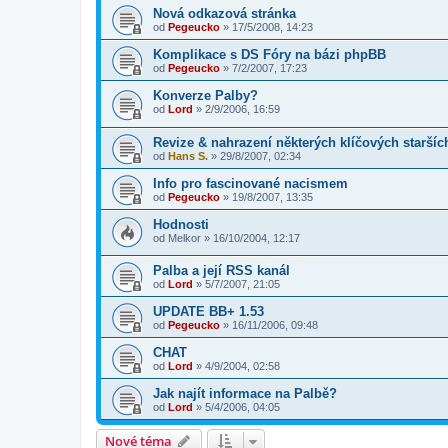
Nová odkazová stránka
od
Pegeucko
»
17/5/2008, 14:23
Komplikace s DS Fóry na bázi phpBB
od
Pegeucko
»
7/2/2007, 17:23
Konverze Palby?
od
Lord
»
2/9/2006, 16:59
Revize & nahrazení některých klíčových staršíc
od
Hans S.
»
29/8/2007, 02:34
Info pro fascinované nacismem
od
Pegeucko
»
19/8/2007, 13:35
Hodnosti
od
Melkor
»
16/10/2004, 12:17
Palba a její RSS kanál
od
Lord
»
5/7/2007, 21:05
UPDATE BB+ 1.53
od
Pegeucko
»
16/11/2006, 09:48
CHAT
od
Lord
»
4/9/2004, 02:58
Jak najít informace na Palbě?
od
Lord
»
5/4/2006, 04:05
Nové téma