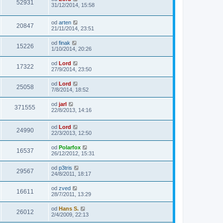
52931
31/12/2014, 15:58
od
arten
20847
21/11/2014, 23:51
od
finak
15226
1/10/2014, 20:26
od
Lord
17322
27/9/2014, 23:50
od
Lord
25058
7/8/2014, 18:52
od
jarl
371555
22/8/2013, 14:16
od
Lord
24990
22/3/2013, 12:50
od
Polarfox
16537
26/12/2012, 15:31
od
p3tris
29567
24/8/2011, 18:17
od
zved
16611
28/7/2011, 13:29
od
Hans S.
26012
2/4/2009, 22:13