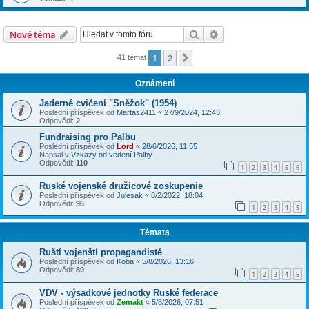
Hledat
Pokročilé hledání
Nové téma
1
2
Další
41 témat
Oznámení
Jaderné cvičení "Sněžok" (1954)
Poslední příspěvek od
Martas2411
«
27/9/2024, 12:43
Odpovědi:
2
Fundraising pro Palbu
Poslední příspěvek od
Lord
«
28/6/2026, 11:55
Napsal v
Vzkazy od vedení Palby
Odpovědi:
110
1
2
3
4
5
6
Ruské vojenské družicové zoskupenie
Poslední příspěvek od
Julesak
«
8/2/2022, 18:04
Odpovědi:
96
1
2
3
4
5
Témata
Ruští vojenští propagandisté
Poslední příspěvek od
Koba
«
5/8/2026, 13:16
Odpovědi:
89
1
2
3
4
5
VDV - výsadkové jednotky Ruské federace
Poslední příspěvek od
Zemakt
«
5/8/2026, 07:51