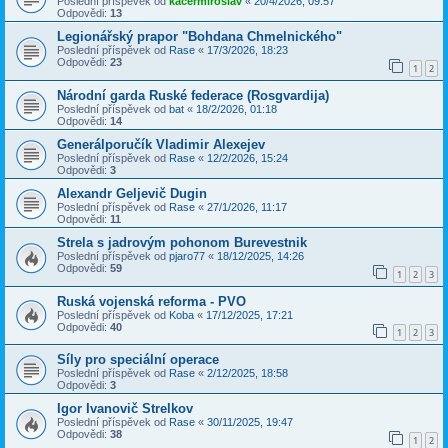
Poslední příspěvek od
kacermiroslav
«
20/4/2026, 09:57
Odpovědi:
13
Legionářský prapor "Bohdana Chmelnického"
Poslední příspěvek od
Rase
«
17/3/2026, 18:23
Odpovědi:
23
1
2
Národní garda Ruské federace (Rosgvardija)
Poslední příspěvek od
bat
«
18/2/2026, 01:18
Odpovědi:
14
Generálporučík Vladimir Alexejev
Poslední příspěvek od
Rase
«
12/2/2026, 15:24
Odpovědi:
3
Alexandr Geljevič Dugin
Poslední příspěvek od
Rase
«
27/1/2026, 11:17
Odpovědi:
11
Strela s jadrovým pohonom Burevestnik
Poslední příspěvek od
pjaro77
«
18/12/2025, 14:26
Odpovědi:
59
1
2
3
Ruská vojenská reforma - PVO
Poslední příspěvek od
Koba
«
17/12/2025, 17:21
Odpovědi:
40
1
2
3
Síly pro speciální operace
Poslední příspěvek od
Rase
«
2/12/2025, 18:58
Odpovědi:
3
Igor Ivanovič Strelkov
Poslední příspěvek od
Rase
«
30/11/2025, 19:47
Odpovědi:
38
1
2