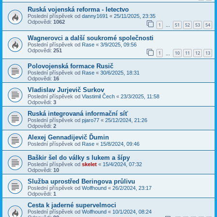
Ruská vojenská reforma - letectvo
Poslední příspěvek od
danny1691
«
25/11/2025, 23:35
Odpovědi:
1062
1
51
52
53
54
…
Wagnerovci a další soukromé společnosti
Poslední příspěvek od
Rase
«
3/9/2025, 09:56
Odpovědi:
251
1
10
11
12
13
…
Polovojenská formace Rusič
Poslední příspěvek od
Rase
«
30/6/2025, 18:31
Odpovědi:
16
Vladislav Jurjevič Surkov
Poslední příspěvek od
Vlastimil Čech
«
23/3/2025, 11:58
Odpovědi:
3
Ruská integrovaná informační síť
Poslední příspěvek od
pjaro77
«
25/12/2024, 21:26
Odpovědi:
2
Alexej Gennadijevič Ďumin
Poslední příspěvek od
Rase
«
15/8/2024, 09:46
Baškir šel do války s lukem a šípy
Poslední příspěvek od
skelet
«
15/4/2024, 07:32
Odpovědi:
10
Služba uprostřed Beringova průlivu
Poslední příspěvek od
Wolfhound
«
26/2/2024, 23:17
Odpovědi:
1
Cesta k jaderné supervelmoci
Poslední příspěvek od
Wolfhound
«
10/1/2024, 08:24