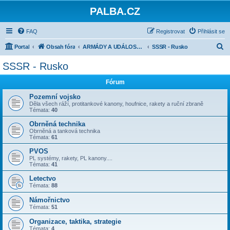
PALBA.CZ
FAQ
Registrovat
Přihlásit se
H
Portal
Obsah fóra
ARMÁDY A UDÁLOSTI PO ROCE 1945
SSSR - Rusko
l
SSSR - Rusko
e
Fórum
d
a
Pozemní vojsko
Děla všech ráží, protitankové kanony, houfnice, rakety a ruční zbraně
t
Témata:
40
Obrněná technika
Obrněná a tanková technika
Témata:
61
PVOS
PL systémy, rakety, PL kanony....
Témata:
41
Letectvo
Témata:
88
Námořnictvo
Témata:
51
Organizace, taktika, strategie
Témata:
4