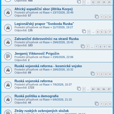
Odpovědi:
488
1
22
23
24
25
…
Africký expediční sbor (Afrika Korps)
Poslední příspěvek od
Rase
«
23/7/2026, 20:49
Odpovědi:
57
1
2
3
Legionářský prapor "Svoboda Ruska"
Poslední příspěvek od
Rase
«
11/7/2026, 19:27
Odpovědi:
135
1
4
5
6
7
…
Zahraniční dobrovolníci na straně Ruska
Poslední příspěvek od
Rase
«
29/6/2026, 19:42
Odpovědi:
183
1
7
8
9
10
…
Jevgenij Viktorovič Prigožin
Poslední příspěvek od
Rase
«
23/6/2026, 22:06
Odpovědi:
2
Ruská vojenská reforma - kosmické vojsko
Poslední příspěvek od
Rase
«
18/6/2026, 10:32
Odpovědi:
69
1
2
3
4
Ruská vojenská reforma
Poslední příspěvek od
Rase
«
7/6/2026, 15:37
Odpovědi:
1723
1
84
85
86
87
…
Ruská politika a demografie
Poslední příspěvek od
Rase
«
6/6/2026, 21:15
Odpovědi:
44
1
2
3
Ztráty ruských ozbrojených složek