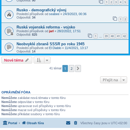
Odpovědi:
90
1
2
3
4
5
Rusko - demografický vývoj
Poslední příspěvek od
seabee
«
24/3/2023, 00:36
Odpovědi:
34
1
2
Ruská vojenská reforma - vojsko
Poslední příspěvek od
jarl
«
28/2/2022, 17:51
Odpovědi:
825
1
39
40
41
42
…
Neobvyklé zbraně SSSR po roku 1945
Poslední příspěvek od
El Diablo
«
11/4/2021, 13:17
Odpovědi:
14
Nové téma
1
2
Další
41 témat
Přejít na
OPRÁVNĚNÍ FÓRA
Nemůžete
zakládat nová témata v tomto fóru
Nemůžete
odpovídat v tomto fóru
Nemůžete
upravovat své příspěvky v tomto fóru
Nemůžete
mazat své příspěvky v tomto fóru
Nemůžete
přikládat soubory v tomto fóru
Portal
Obsah fóra
Všechny časy jsou v
UTC+02:00