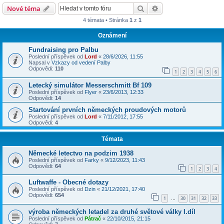
Hledat
Pokročilé hledání
Nové téma
4 témata • Stránka
1
z
1
Oznámení
Fundraising pro Palbu
Poslední příspěvek od
Lord
«
28/6/2026, 11:55
Napsal v
Vzkazy od vedení Palby
Odpovědi:
110
1
2
3
4
5
6
Letecký simulátor Messerschmitt Bf 109
Poslední příspěvek od
Flyer
«
23/6/2013, 12:33
Odpovědi:
14
Startování prvních německých proudových motorů
Poslední příspěvek od
Lord
«
7/11/2012, 17:55
Odpovědi:
4
Témata
Německé letectvo na podzim 1938
Poslední příspěvek od
Farky
«
9/12/2023, 11:43
Odpovědi:
64
1
2
3
4
Luftwaffe - Obecné dotazy
Poslední příspěvek od
Dzin
«
21/12/2021, 17:40
Odpovědi:
654
1
30
31
32
33
…
výroba německých letadel za druhé světové války I.díl
Poslední příspěvek od
Pátrač
«
22/10/2015, 21:15