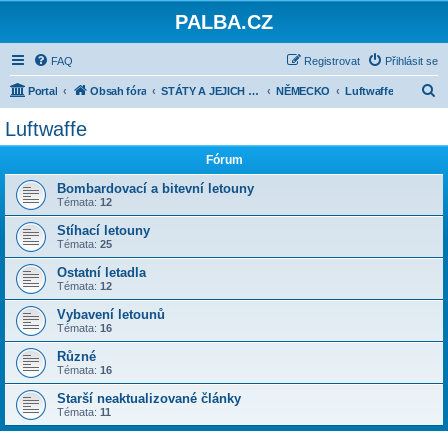
PALBA.CZ
FAQ
Registrovat
Přihlásit se
H
Portal
Obsah fóra
STÁTY A JEJICH ARMÁDY 1918-1945
NĚMECKO
Luftwaffe
l
Luftwaffe
e
Fórum
d
a
Bombardovací a bitevní letouny
Témata:
12
t
Stíhací letouny
Témata:
25
Ostatní letadla
Témata:
12
Vybavení letounů
Témata:
16
Různé
Témata:
16
Starší neaktualizované články
Témata:
11