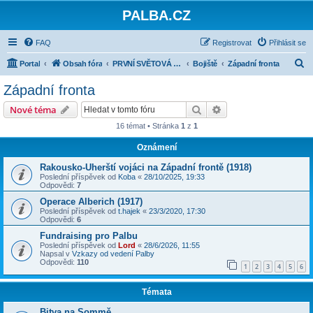
PALBA.CZ
FAQ
Registrovat
Přihlásit se
H
Portal
Obsah fóra
PRVNÍ SVĚTOVÁ VÁLKA
Bojiště
Západní fronta
l
Západní fronta
e
Hledat
Pokročilé hledání
Nové téma
d
16 témat • Stránka
1
z
1
a
Oznámení
t
Rakousko-Uherští vojáci na Západní frontě (1918)
Poslední příspěvek od
Koba
«
28/10/2025, 19:33
Odpovědi:
7
Operace Alberich (1917)
Poslední příspěvek od
t.hajek
«
23/3/2020, 17:30
Odpovědi:
6
Fundraising pro Palbu
Poslední příspěvek od
Lord
«
28/6/2026, 11:55
Napsal v
Vzkazy od vedení Palby
Odpovědi:
110
1
2
3
4
5
6
Témata
Bitva na Sommě