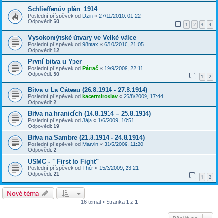
Schlieffenův plán_1914
Poslední příspěvek od
Dzin
«
27/11/2010, 01:22
Odpovědi:
60
1
2
3
4
Vysokomýtské útvary ve Velké válce
Poslední příspěvek od
98max
«
6/10/2010, 21:05
Odpovědi:
12
První bitva u Yper
Poslední příspěvek od
Pátrač
«
19/9/2009, 22:11
Odpovědi:
30
1
2
Bitva u La Cáteau (26.8.1914 - 27.8.1914)
Poslední příspěvek od
kacermiroslav
«
26/8/2009, 17:44
Odpovědi:
2
Bitva na hranicích (14.8.1914 – 25.8.1914)
Poslední příspěvek od
Jája
«
1/6/2009, 10:51
Odpovědi:
19
Bitva na Sambre (21.8.1914 - 24.8.1914)
Poslední příspěvek od
Marvin
«
31/5/2009, 11:20
Odpovědi:
2
USMC - " First to Fight"
Poslední příspěvek od
Thór
«
15/3/2009, 23:21
Odpovědi:
21
1
2
Nové téma
16 témat • Stránka
1
z
1
Přejít na