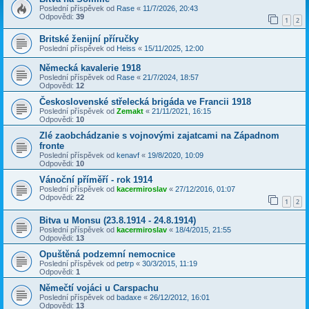
Poslední příspěvek od
Rase
«
11/7/2026, 20:43
Odpovědi:
39
1
2
Britské ženijní příručky
Poslední příspěvek od
Heiss
«
15/11/2025, 12:00
Německá kavalerie 1918
Poslední příspěvek od
Rase
«
21/7/2024, 18:57
Odpovědi:
12
Československé střelecká brigáda ve Francii 1918
Poslední příspěvek od
Zemakt
«
21/11/2021, 16:15
Odpovědi:
10
Zlé zaobchádzanie s vojnovými zajatcami na Západnom
fronte
Poslední příspěvek od
kenavf
«
19/8/2020, 10:09
Odpovědi:
10
Vánoční příměří - rok 1914
Poslední příspěvek od
kacermiroslav
«
27/12/2016, 01:07
Odpovědi:
22
1
2
Bitva u Monsu (23.8.1914 - 24.8.1914)
Poslední příspěvek od
kacermiroslav
«
18/4/2015, 21:55
Odpovědi:
13
Opuštěná podzemní nemocnice
Poslední příspěvek od
petrp
«
30/3/2015, 11:19
Odpovědi:
1
Němečtí vojáci u Carspachu
Poslední příspěvek od
badaxe
«
26/12/2012, 16:01
Odpovědi:
13