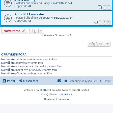
Poslední příspěvek od
Farky
«
2/4/2016, 20:24
Odpovědi:
20
1
2
Avro 683 Lancaster
Poslední příspěvek od
Jester
«
5/6/2012, 21:44
Odpovědi:
42
1
2
3
Nové téma
4 témata • Stránka
1
z
1
Přejít na
OPRÁVNĚNÍ FÓRA
Nemůžete
zakládat nová témata v tomto fóru
Nemůžete
odpovídat v tomto fóru
Nemůžete
upravovat své příspěvky v tomto fóru
Nemůžete
mazat své příspěvky v tomto fóru
Nemůžete
přikládat soubory v tomto fóru
Portal
Obsah fóra
Všechny časy jsou v
UTC+02:00
Založeno na
phpBB
® Forum Software © phpBB Limited
Český překlad –
phpBB.cz
Soukromí
|
Podmínky